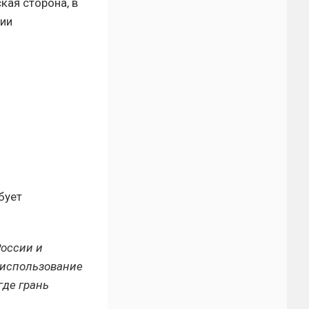
ая сторона, в
нии
бует
России и
 использование
где грань