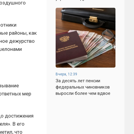
воздушного
лотники
ные районы, как
нное дежурство
эшелонами
Вчера, 12:39
За десять лет пенсии
азывание
федеральных чиновников
 ответных мер
выросли более чем вдвое
до достижения
ля». В его
етил, что