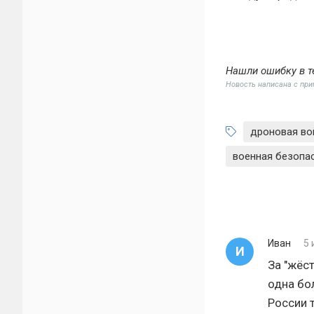
Нашли ошибку в т
Новость написана с пр
дроновая во
военная безопа
Иван
5 
И
За "жёс
одна бо
России 