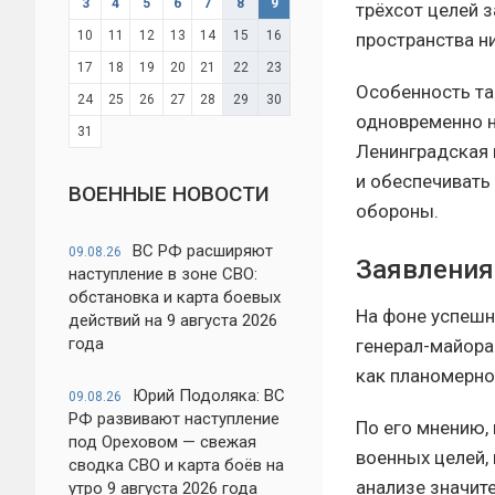
3
4
5
6
7
8
9
трёхсот целей 
10
11
12
13
14
15
16
пространства н
17
18
19
20
21
22
23
Особенность та
24
25
26
27
28
29
30
одновременно н
31
Ленинградская 
и обеспечивать
ВОЕННЫЕ НОВОСТИ
обороны.
ВС РФ расширяют
09.08.26
Заявления
наступление в зоне СВО:
обстановка и карта боевых
На фоне успешн
действий на 9 августа 2026
года
генерал-майора
как планомерно
Юрий Подоляка: ВС
09.08.26
РФ развивают наступление
По его мнению,
под Ореховом — свежая
военных целей,
сводка СВО и карта боёв на
анализе значит
утро 9 августа 2026 года