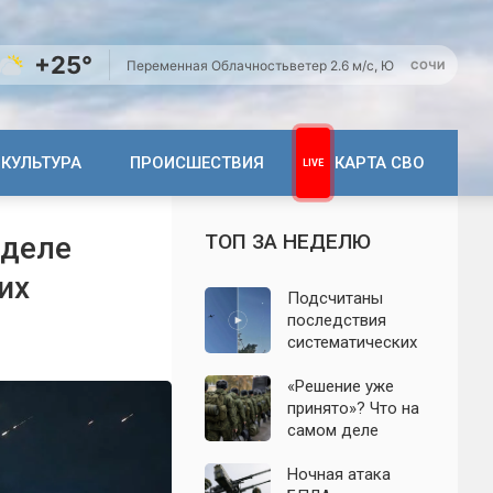
+25°
Переменная Облачность
ветер 2.6 м/с, Ю
СОЧИ
КУЛЬТУРА
ПРОИСШЕСТВИЯ
КАРТА СВО
ТОП ЗА НЕДЕЛЮ
 деле
их
Подсчитаны
последствия
систематических
атак БПЛА на
Ленинградскую
«Решение уже
область: что
принято»? Что на
известно к 7
самом деле
августа 2026 года
известно о
мобилизации
Ночная атака