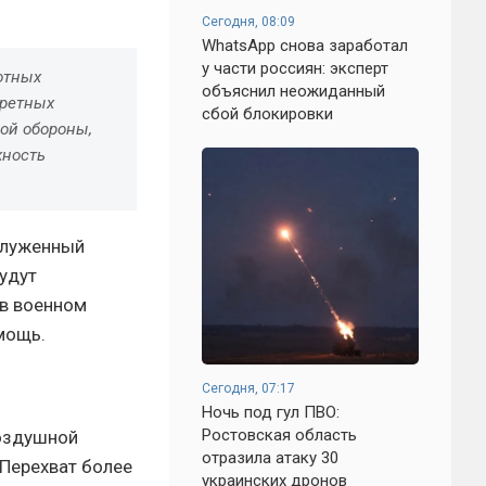
Сегодня, 08:09
WhatsApp снова заработал
у части россиян: эксперт
отных
объяснил неожиданный
кретных
сбой блокировки
ой обороны,
жность
служенный
будут
 в военном
мощь.
Сегодня, 07:17
Ночь под гул ПВО:
Ростовская область
воздушной
отразила атаку 30
 Перехват более
украинских дронов