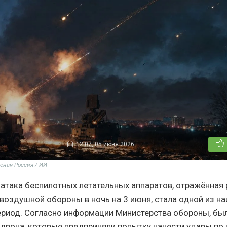
12:07, 05 июня 2026
сная Россия / ИИ
атака беспилотных летательных аппаратов, отражённая
воздушной обороны в ночь на 3 июня, стала одной из н
ериод. Согласно информации Министерства обороны, бы
 дрона, которые предприняли попытку нанести удары по