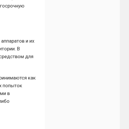
лгосрочную
аппаратов и их
итории. В
 средством для
принимаются как
х попыток
ми в
либо