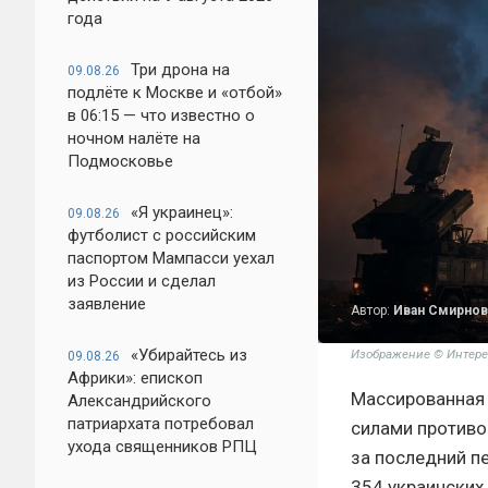
года
Три дрона на
09.08.26
подлёте к Москве и «отбой»
в 06:15 — что известно о
ночном налёте на
Подмосковье
«Я украинец»:
09.08.26
футболист с российским
паспортом Мампасси уехал
из России и сделал
заявление
Автор:
Иван Смирнов
«Убирайтесь из
Изображение © Интере
09.08.26
Африки»: епископ
Массированная 
Александрийского
патриархата потребовал
силами противо
ухода священников РПЦ
за последний п
354 украинских