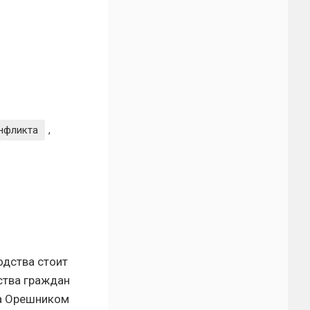
нфликта
,
одства стоит
ства граждан
на Орешником