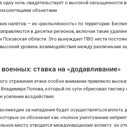
за одну ночь свидетельствует о высокой насыщенности 
изколетящими объектами.
ких налётов — их «распылённость» по территории. Беспи
аправляются в десятки регионов, включая такие удалён
и Псковская области. Это вынуждает ПВО нести постоя
 высокий уровень взаимодействия между различными 
 военных: ставка на «додавливание»
ого отражения атаки особое внимание привлекло выск
 Владимира Попова, который по сути обрисовал тактику
е усиление воздействия.
 возмездие за нападения будет осуществляться вплоть 
 которые он обозначил как «полное уничтожение неприяте
ельное место отводится международному аспекту: он отм