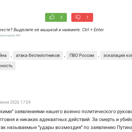
3
1
ексте? Выделите её мышкой и нажмите:
Ctrl + Enter
.
именением ИИ
йна
,
атака беспилотников
,
ПВО России
,
эскалация ко
сность
июня 2026 17:04
ткими" заявлениями нашего военно политического руков
лтовня и никаких адекватных действий. За смерть и убий
так называемые "удары возмездия" по заявлению Пути