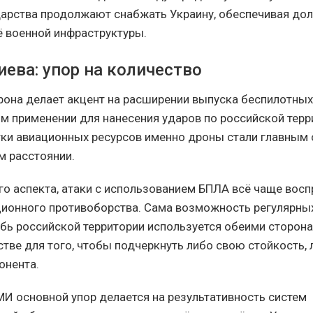
арства продолжают снабжать Украину, обеспечивая до
ё военной инфраструктуры.
ева: упор на количество
рона делает акцент на расширении выпуска беспилотных 
м применении для нанесения ударов по российской терр
тки авиационных ресурсов именно дроны стали главным
м расстоянии.
о аспекта, атаки с использованием БПЛА всё чаще вос
ионного противоборства. Сама возможность регулярны
убь российской территории используется обеими сторона
тве для того, чтобы подчеркнуть либо свою стойкость, 
онента.
МИ основной упор делается на результативность систем