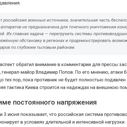
давления.
т российские военные источники, значительная часть беспил
 аппаратов не предназначена для точечного уничтожения кон
ей. Их главная задача — перегрузить системы противовоздушн
ряжённую обстановку в регионах и продемонстрировать возмо
даров по глубоким тыловым районам.
 аспект обратил внимание в комментарии для прессы за
, генерал-майор Владимир Попов. По его мнению, атаки 
о тех пор, пока противник не будет полностью подавлен
няя тактика Киева строится на надеждах на внешнюю по
име постоянного напряжения
и 3 июня показывает, что российская система противо
онирует в условиях длительной и интенсивной нагрузки.