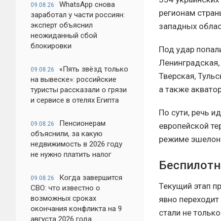
WhatsApp снова
09.08.26
регионам стран
заработал у части россиян:
эксперт объяснил
западных облас
неожиданный сбой
блокировки
Под удар попали
Ленинградская,
«Пять звёзд только
09.08.26
Тверская, Тульс
на вывеске»: российские
а также аквато
туристы рассказали о грязи
и сервисе в отелях Египта
По сути, речь и
Пенсионерам
09.08.26
европейской те
объяснили, за какую
режиме эшелон
недвижимость в 2026 году
не нужно платить налог
Беспилотн
Когда завершится
09.08.26
Текущий этап п
СВО: что известно о
возможных сроках
явно переходит
окончания конфликта на 9
стали не тольк
августа 2026 года