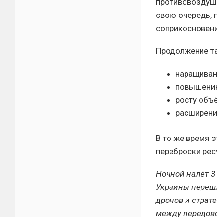
противовоздушн
свою очередь, 
соприкосновени
Продолжение та
наращиван
повышению
росту объ
расширени
В то же время 
переброски рес
Ночной налёт 3
Украины перешл
дронов и страт
между передово