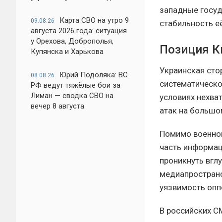
западные госуд
Карта СВО на утро 9
09.08.26
стабильность е
августа 2026 года: ситуация
у Орехова, Доброполья,
Позиция Ки
Купянска и Харькова
Украинская сто
Юрий Подоляка: ВС
08.08.26
систематическо
РФ ведут тяжёлые бои за
Лиман — сводка СВО на
условиях нехва
вечер 8 августа
атак на большо
Помимо военног
часть информац
проникнуть вгл
медиапространс
уязвимость опп
В российских С