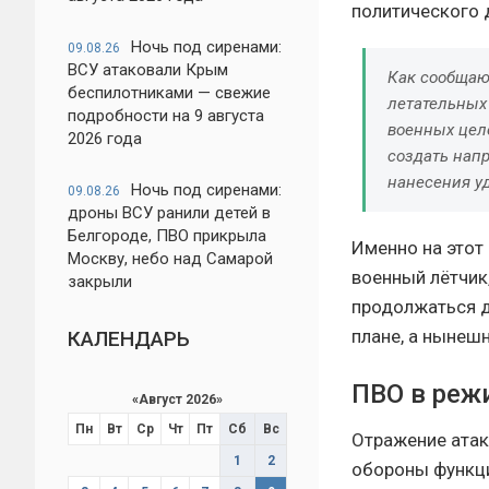
политического 
Ночь под сиренами:
09.08.26
ВСУ атаковали Крым
Как сообщаю
беспилотниками — свежие
летательных
подробности на 9 августа
военных цел
2026 года
создать нап
нанесения у
Ночь под сиренами:
09.08.26
дроны ВСУ ранили детей в
Белгороде, ПВО прикрыла
Именно на этот
Москву, небо над Самарой
военный лётчик
закрыли
продолжаться д
плане, а нынеш
КАЛЕНДАРЬ
ПВО в реж
«
Август 2026
»
Пн
Вт
Ср
Чт
Пт
Сб
Вс
Отражение атак
1
2
обороны функци