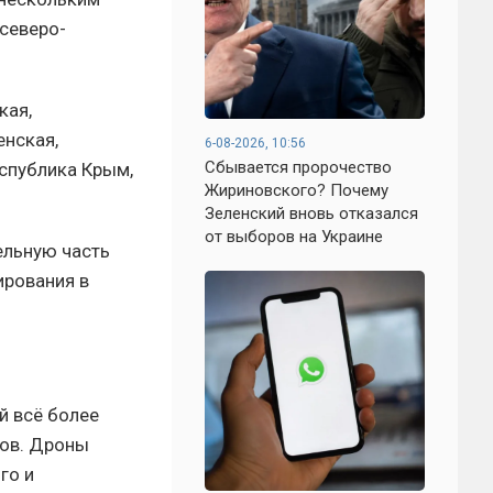
 северо-
кая,
енская,
6-08-2026, 10:56
Сбывается пророчество
еспублика Крым,
Жириновского? Почему
Зеленский вновь отказался
от выборов на Украине
тельную часть
ирования в
й всё более
тов. Дроны
го и