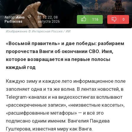
Автор:
Анна
12:22, 08
116
0
Рыбакова
августа 2026
Изображение © Интересная Россия / ИИ
«Восьмой правитель» и две победы: разбираем
пророчества Ванги об окончании СВО. Имя,
которое возвращается на первые полосы
каждый год
Каждую зиму и каждое лето информационное поле
заполняет одна и та же волна. В лентах новостей, в
Telegram-каналах и на видеохостингах всплывают
«рассекреченные записи», «неизвестные кассеты»,
«расшифрованные метафоры» — и всё это
подписано одним именем: Вангелия Пандева
Гуштерова, известная миру как Ванга.