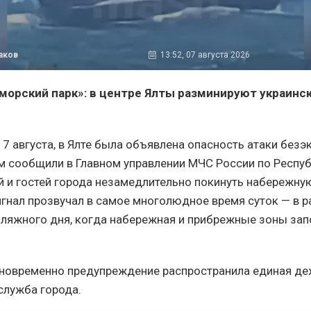
аков
13:52, 07 августа 2026
морский парк»: в центре Ялты разминируют украинс
 7 августа, в Ялте была объявлена опасность атаки без
ом сообщили в Главном управлении МЧС России по Респу
й и гостей города незамедлительно покинуть набережну
игнал прозвучал в самое многолюдное время суток — в р
пляжного дня, когда набережная и прибрежные зоны за
новременно предупреждение распространила единая де
служба города.