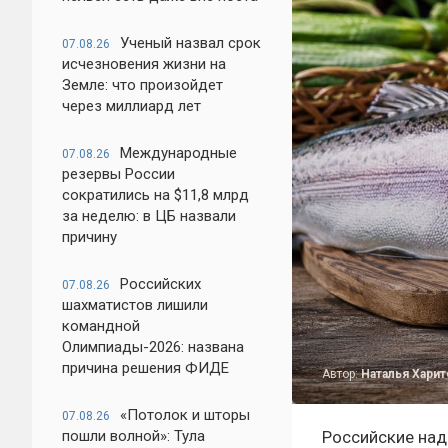
Ученый назвал срок
07.08.26
исчезновения жизни на
Земле: что произойдет
через миллиард лет
Международные
07.08.26
резервы России
сократились на $11,8 млрд
за неделю: в ЦБ назвали
причину
Российских
07.08.26
шахматистов лишили
командной
Олимпиады-2026: названа
причина решения ФИДЕ
Автор:
Наталья Хари
«Потолок и шторы
07.08.26
пошли волной»: Тула
Российские над