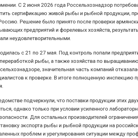
рмении. С 2 июня 2026 года Россельхознадзор потребов
тить сертификацию живой рыбы и рыбной продукции, п
 Россию. Решение было принято после проверки армянск
вающих предприятий и форелевых хозяйств, результаты
али неудовлетворительными.
одилась с 21 по 27 мая. Под контроль попали предприят
ереработкой рыбы, а также хозяйства по выращиванию
сельхознадзоре, значительная часть компаний отказала
циалистов к проверке. В итоге полноценную инспекцию 
я.
едомстве подчеркнули, что поставки продукции этих дву
ться, однако только при условии усиленного лабораторн
зопасности. Для остальных производителей ограничени
тановку экспорта рыбы и рыбной продукции на российс
вленных проблем и урегулирования ситуации между пр