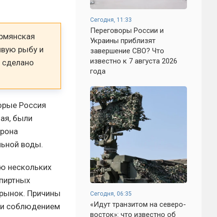
Сегодня, 11:33
Переговоры России и
армянская
Украины приблизят
ивую рыбу и
завершение СВО? Что
известно к 7 августа 2026
 сделано
года
орые Россия
мая, были
орона
льной воды.
ию нескольких
спиртных
 рынок. Причины
Сегодня, 06:35
«Идут транзитом на северо-
а и соблюдением
восток»: что известно об