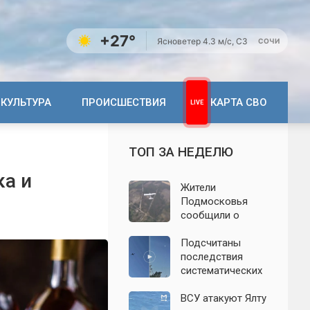
+27°
Ясно
ветер 4.3 м/с, СЗ
СОЧИ
КУЛЬТУРА
ПРОИСШЕСТВИЯ
КАРТА СВО
ТОП ЗА НЕДЕЛЮ
ка и
Жители
Подмосковья
сообщили о
новых взрывах:
обнародованы
Подсчитаны
подробности о
последствия
налёте
систематических
беспилотников 7
атак БПЛА на
августа
Ленинградскую
ВСУ атакуют Ялту