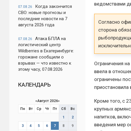
ведомствами дв
Когда закончится
07.08.26
СВО: новые прогнозы и
последние новости на 7
Согласно офи
августа 2026 года
сторона обяз
рыбопродукци
Атака БПЛА на
07.08.26
логистический центр
исключительн
Wildberries в Екатеринбурге:
горожане сообщили о
Ограничения на
взрывах — что известно к
этому часу, 07.08.2026
ввела в отношен
ограничены пос
КАЛЕНДАРЬ
приостановила 
Кроме того, с 
«
Август 2026
»
крупных армянс
Пн
Вт
Ср
Чт
Пт
Сб
Вс
напитков, вклю
1
2
введения мер о
3
4
5
6
7
8
9