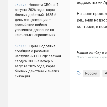
ведомствами Ар
Новости СВО на 7
07.08.26
августа 2026 года: карта
На фоне продо
боевых действий, 1625-й
решений надзор
день спецоперации —
российские войска
контроль, в по
усиливают давление на
ключевых направлениях
Юрий Подоляка
06.08.26
сообщил о развитии
Нашли ошибку в т
наступления ВС РФ: свежая
Новость написана с пр
сводка СВО на вечер 6
августа 2026 года, карта
боевых действий и анализ
Россия
,
А
ситуации