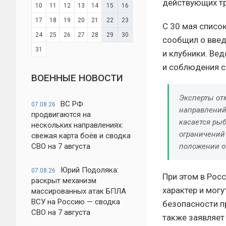
действующих тр
10
11
12
13
14
15
16
17
18
19
20
21
22
23
С 30 мая списо
24
25
26
27
28
29
30
сообщил о введ
31
и клубники. Ве
и соблюдения с
ВОЕННЫЕ НОВОСТИ
Эксперты от
ВС РФ
07.08.26
направлений
продвигаются на
касается рыб
нескольких направлениях:
ограничений
свежая карта боёв и сводка
положении о
СВО на 7 августа
Юрий Подоляка:
07.08.26
При этом в Рос
раскрыт механизм
характер и мог
массированных атак БПЛА
ВСУ на Россию — сводка
безопасности п
СВО на 7 августа
также заявляет