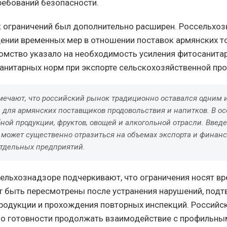
ебований безопасности.
к ограничений был дополнительно расширен. Россельхо
ении временных мер в отношении поставок армянских т
домство указало на необходимость усиления фитосанита
анитарных норм при экспорте сельскохозяйственной про
мечают, что российский рынок традиционно оставался одним 
 для армянских поставщиков продовольствия и напитков. В ос
ной продукции, фруктов, овощей и алкогольной отрасли. Введ
 может существенно отразиться на объемах экспорта и финан
тдельных предприятий.
сельхознадзоре подчеркивают, что ограничения носят в
ут быть пересмотрены после устранения нарушений, под
родукции и прохождения повторных инспекций. Российс
 о готовности продолжать взаимодействие с профильны