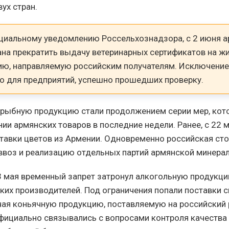
ух стран.
циальному уведомлению Россельхознадзора, с 2 июня 
ана прекратить выдачу ветеринарных сертификатов на ж
ю, направляемую российским получателям. Исключение
о для предприятий, успешно прошедших проверку.
 рыбную продукцию стали продолжением серии мер, кот
ии армянских товаров в последние недели. Ранее, с 22 
тавки цветов из Армении. Одновременно российская ст
ввоз и реализацию отдельных партий армянской минера
23 мая временный запрет затронул алкогольную продукц
ких производителей. Под ограничения попали поставки 
чая коньячную продукцию, поставляемую на российский
фициально связывались с вопросами контроля качеств