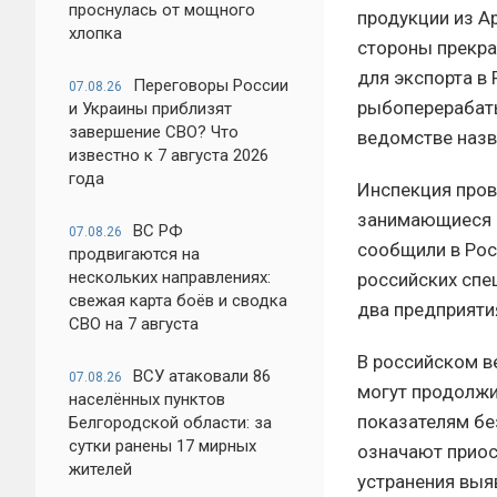
проснулась от мощного
продукции из А
хлопка
стороны прекра
для экспорта в
Переговоры России
07.08.26
рыбоперерабаты
и Украины приблизят
завершение СВО? Что
ведомстве назв
известно к 7 августа 2026
года
Инспекция пров
занимающиеся п
ВС РФ
07.08.26
сообщили в Рос
продвигаются на
нескольких направлениях:
российских спе
свежая карта боёв и сводка
два предприяти
СВО на 7 августа
В российском в
ВСУ атаковали 86
07.08.26
могут продолжи
населённых пунктов
показателям бе
Белгородской области: за
сутки ранены 17 мирных
означают приос
жителей
устранения выя