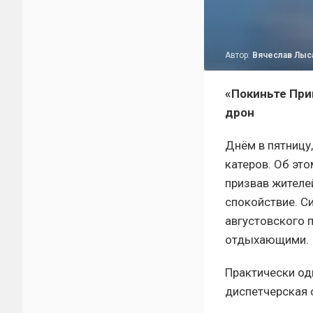
Автор:
Вячеслав Лыс
«Покиньте При
дрон
Днём в пятницу,
катеров. Об эт
призвав жителе
спокойствие. С
августовского 
отдыхающими.
Практически од
диспетчерская 