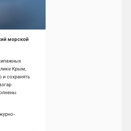
кий морской
экипажных
блике Крым,
ю и сохранять
азгар
полнены
журно-