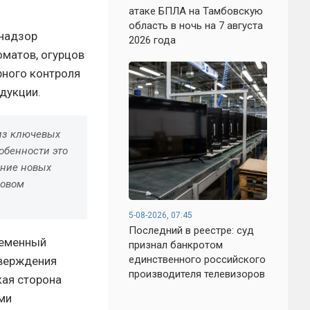
атаке БПЛА на Тамбовскую
область в ночь на 7 августа
знадзор
2026 года
оматов, огурцов
рного контроля
дукции.
из ключевых
обенности это
ение новых
совом
5-08-2026, 07:45
Последний в реестре: суд
ременный
признал банкротом
единственного российского
тверждения
производителя телевизоров
кая сторона
ми