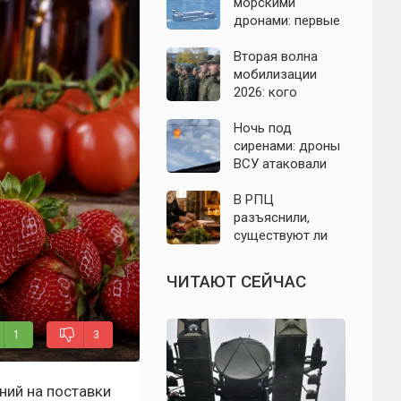
область: что
морскими
известно к 7
дронами: первые
августа 2026 года
подробности на
сегодня,
Вторая волна
07.08.2026
мобилизации
2026: кого
призовут и есть
ли реальные
Ночь под
признаки
сиренами: дроны
ВСУ атаковали
Севастополь,
Евпаторию и
В РПЦ
район Сакской
разъяснили,
ТЭС
существуют ли
продукты,
которые
ЧИТАЮТ СЕЙЧАС
православным
нельзя есть даже
вне поста
1
3
ний на поставки