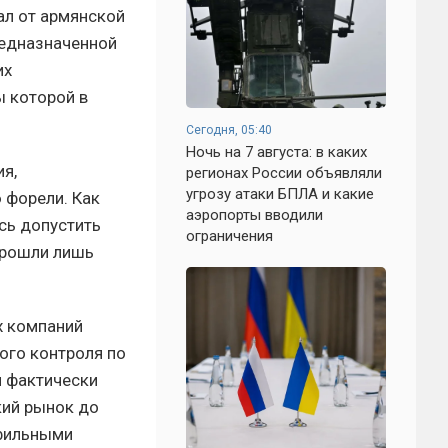
ал от армянской
редназначенной
их
 которой в
Сегодня, 05:40
Ночь на 7 августа: в каких
ия,
регионах России объявляли
угрозу атаки БПЛА и какие
 форели. Как
аэропорты вводили
сь допустить
ограничения
прошли лишь
х компаний
ого контроля по
я фактически
кий рынок до
офильными