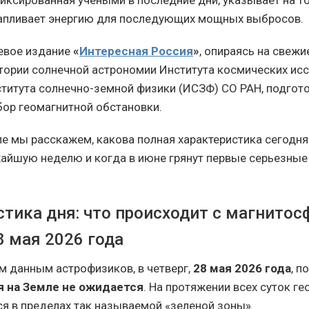
иксированная учеными в последние дни, указывает на то
апливает энергию для последующих мощных выбросов.
евое издание
«
Интересная Россия
»
, опираясь на свеж
ории солнечной астрономии Института космических ис
ститута солнечно-земной физики (ИСЗФ) СО РАН, подгот
ор геомагнитной обстановки.
ле мы расскажем, какова полная характеристика сегодня
айшую неделю и когда в июне грянут первые серьезные
стика дня: что происходит с магнитос
8 мая 2026 года
 данным астрофизиков, в четверг,
28 мая 2026 года
, п
я на Земле не ожидается
. На протяжении всех суток г
ся в пределах так называемой «зеленой зоны».