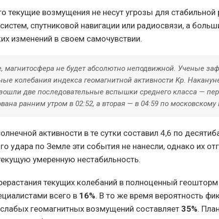
что текущие возмущения не несут угрозы для стабильной
 систем, спутниковой навигации или радиосвязи, а боль
ких изменений в своем самочувствии.
е, магнитосфера не будет абсолютно неподвижной. Ученые за
ые колебания индекса геомагнитной активности Kp. Накануне,
зошли две последовательные вспышки среднего класса — пер
вана ранним утром в 02:52, а вторая — в 04:59 по московскому
олнечной активности в те сутки составил 4,6 по десятиб
о удара по Земле эти события не нанесли, однако их от
екущую умеренную нестабильность.
рерастания текущих колебаний в полноценный геошторм
ециалистами всего в
16%
. В то же время вероятность фи
 слабых геомагнитных возмущений составляет
35%
. Пла