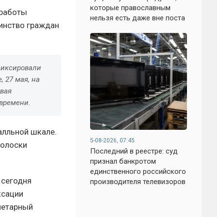
которые православным
 работы
нельзя есть даже вне поста
шинство граждан
фиксировали
 27 мая, на
вая
 времени.
алльной шкале.
5-08-2026, 07:45
голоски
Последний в реестре: суд
признал банкротом
единственного российского
 сегодня
производителя телевизоров
ксации
нетарный