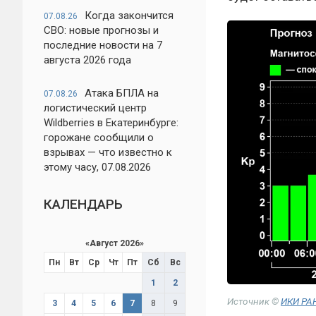
Когда закончится
07.08.26
СВО: новые прогнозы и
последние новости на 7
августа 2026 года
Атака БПЛА на
07.08.26
логистический центр
Wildberries в Екатеринбурге:
горожане сообщили о
взрывах — что известно к
этому часу, 07.08.2026
КАЛЕНДАРЬ
«
Август 2026
»
Пн
Вт
Ср
Чт
Пт
Сб
Вс
1
2
Источник ©
ИКИ РА
3
4
5
6
7
8
9