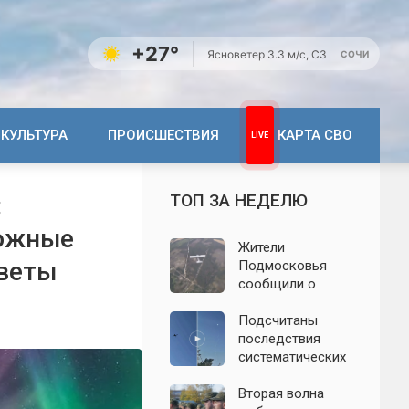
+27°
Ясно
ветер 3.3 м/с, СЗ
СОЧИ
КУЛЬТУРА
ПРОИСШЕСТВИЯ
КАРТА СВО
ТОП ЗА НЕДЕЛЮ
:
вожные
Жители
оветы
Подмосковья
сообщили о
новых взрывах:
обнародованы
Подсчитаны
подробности о
последствия
налёте
систематических
беспилотников 7
атак БПЛА на
августа
Ленинградскую
Вторая волна