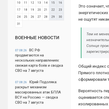
10
11
12
13
14
15
16
Это означает, 
17
18
19
20
21
22
23
энергетических
24
25
26
27
28
29
30
не ощутят ника
31
Тем не мене
ВОЕННЫЕ НОВОСТИ
незначительн
Солнце прои
ВС РФ
07.08.26
зарегистриро
продвигаются на
нескольких направлениях:
свежая карта боёв и сводка
Общий индекс с
СВО на 7 августа
Прямого плотног
сформировали т
Юрий Подоляка:
07.08.26
раскрыт механизм
Вероятность пе
массированных атак БПЛА
оценивается сп
ВСУ на Россию — сводка
СВО на 7 августа
изолированных