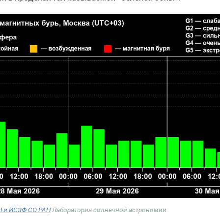
Н и ИСЗФ СО РАН
Лаборатория солнечной астрономии