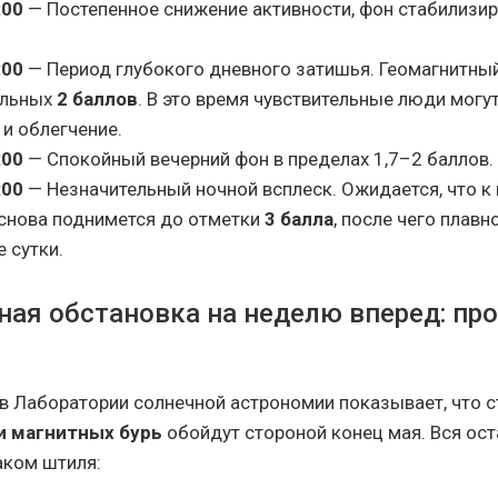
:00
— Постепенное снижение активности, фон стабилизир
:00
— Период глубокого дневного затишья. Геомагнитны
альных
2 баллов
. В это время чувствительные люди могу
 и облегчение.
:00
— Спокойный вечерний фон в пределах 1,7–2 баллов.
:00
— Незначительный ночной всплеск. Ожидается, что к 
 снова поднимется до отметки
3 балла
, после чего плавн
 сутки.
ая обстановка на неделю вперед: про
в Лаборатории солнечной астрономии показывает, что 
и магнитных бурь
обойдут стороной конец мая. Вся ос
аком штиля: