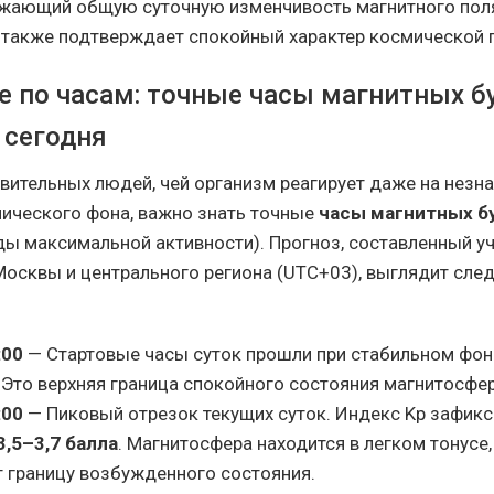
ажающий общую суточную изменчивость магнитного поля
о также подтверждает спокойный характер космической 
е по часам: точные часы магнитных б
 сегодня
вительных людей, чей организм реагирует даже на незн
ического фона, важно знать точные
часы магнитных б
ды максимальной активности). Прогноз, составленный у
осквы и центрального региона (UTC+03), выглядит сл
:00
— Стартовые часы суток прошли при стабильном фон
 Это верхняя граница спокойного состояния магнитосфе
:00
— Пиковый отрезок текущих суток. Индекс Kp зафикс
3,5–3,7 балла
. Магнитосфера находится в легком тонусе,
т границу возбужденного состояния.