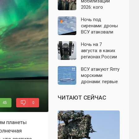
область: что
мобилизации
известно к 7
2026: кого
августа 2026 года
призовут и есть
ли реальные
Ночь под
признаки
сиренами: дроны
ВСУ атаковали
Севастополь,
Евпаторию и
Ночь на 7
район Сакской
августа: в каких
ТЭС
регионах России
объявляли угрозу
атаки БПЛА и
ВСУ атакуют Ялту
какие аэропорты
морскими
вводили
дронами: первые
ограничения
подробности на
сегодня,
ЧИТАЮТ СЕЙЧАС
07.08.2026
45
0
ям планеты
Солнечная