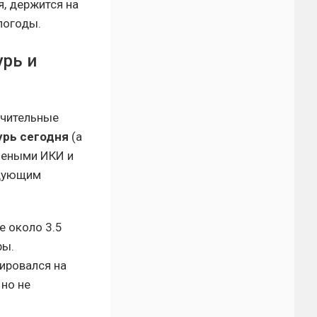
, держится на
погоды.
урь и
ачительные
урь сегодня
(а
чеными ИКИ и
едующим
е около 3.5
ры.
ировался на
 но не