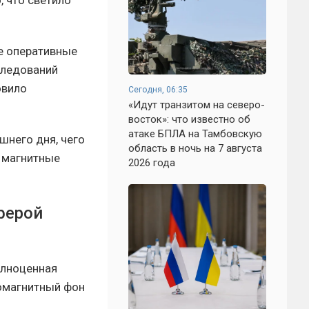
, что светило
ие оперативные
следований
овило
Сегодня, 06:35
«Идут транзитом на северо-
восток»: что известно об
атаке БПЛА на Тамбовскую
шнего дня, чего
область в ночь на 7 августа
 магнитные
2026 года
ферой
олноценная
еомагнитный фон