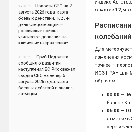
индекс Ap, отр
Новости СВО на 7
07.08.26
отметке 12, чт
августа 2026 года: карта
боевых действий, 1625-й
Расписани
день спецоперации —
российские войска
колебаний
усиливают давление на
ключевых направлениях
Для метеочувст
изменения косм
Юрий Подоляка
06.08.26
сообщил о развитии
точнее — перио
наступления ВС РФ: свежая
ИСЗФ РАН для М
сводка СВО на вечер 6
образом:
августа 2026 года, карта
боевых действий и анализ
ситуации
00:00 – 06
баллов Kp.
06:00 – 10
отметке в
пересекае