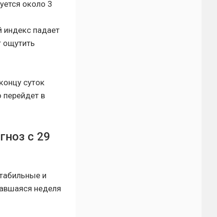
уется около 3
й индекс падает
т ощутить
концу суток
о перейдет в
гноз с 29
стабильные и
тавшаяся неделя