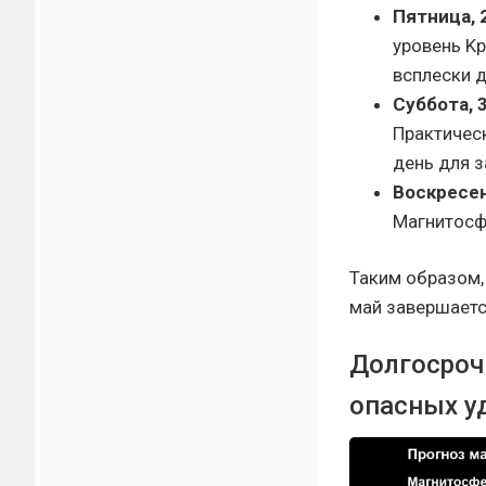
Пятница, 
уровень Kp
всплески д
Суббота, 
Практическ
день для з
Воскресен
Магнитосф
Таким образом
май завершаетс
Долгосроч
опасных у