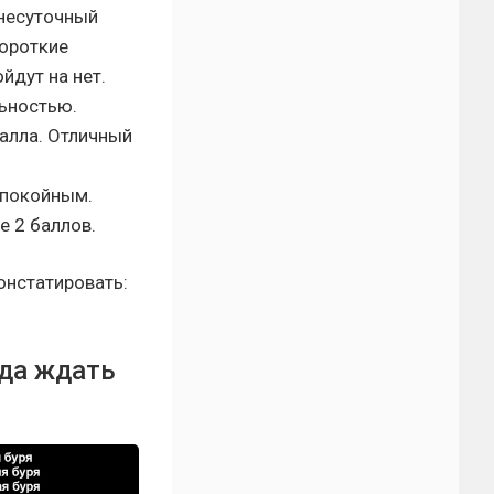
днесуточный
Короткие
йдут на нет.
ьностью.
балла. Отличный
спокойным.
е 2 баллов.
онстатировать:
гда ждать