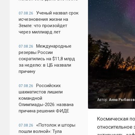
Ученый назвал срок
07.08.26
исчезновения жизни на
Земле: что произойдет
через миллиард лет
Международные
07.08.26
резервы России
сократились на $11,8 млрд
за неделю: в ЦБ назвали
причину
Российских
07.08.26
шахматистов лишили
командной
Автор:
Анна Рыбаков
Олимпиады-2026: названа
причина решения ФИДЕ
Космическая по
«Потолок и шторы
07.08.26
относительное 
пошли волной»: Тула