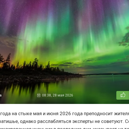
а
08:38, 28 мая 2026
года на стыке мая и июня 2026 года преподносит жител
затишье, однако расслабляться эксперты не советуют. 