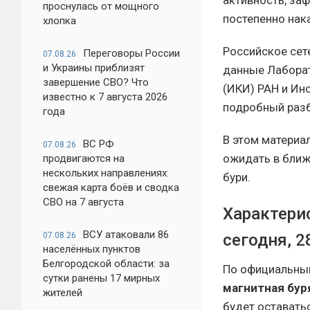
активность, заф
проснулась от мощного
постепенно нак
хлопка
Российское сет
Переговоры России
07.08.26
и Украины приблизят
данные Лаборат
завершение СВО? Что
(ИКИ) РАН и Ин
известно к 7 августа 2026
подробный разб
года
В этом материа
ВС РФ
07.08.26
ожидать в ближ
продвигаются на
нескольких направлениях:
бури.
свежая карта боёв и сводка
СВО на 7 августа
Характери
ВСУ атаковали 86
07.08.26
сегодня, 2
населённых пунктов
Белгородской области: за
По официальным
сутки ранены 17 мирных
магнитная бур
жителей
будет оставать