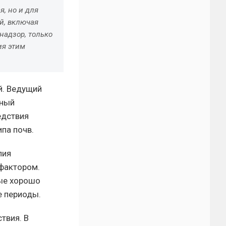
, но и для
й, включая
надзор, только
ия этим
й. Ведущий
нный
едствия
па почв.
лия
 фактором.
рые хорошо
е периоды.
твия. В