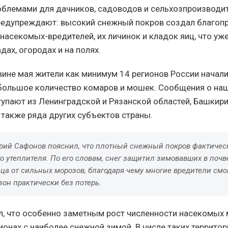
блемами для дачников, садоводов и сельхозпроизводит
едупреждают: высокий снежный покров создал благоп
насекомых-вредителей, их личинок и кладок яиц, что уж
адах, огородах и на полях.
вине мая жители как минимум 14 регионов России начал
большое количество комаров и мошек. Сообщения о на
упают из Ленинградской и Рязанской областей, Башкири
 также ряда других субъектов страны.
рий Сафонов пояснил, что плотный снежный покров фактичес
о утеплителя. По его словам, снег защитил зимовавших в почв
ца от сильных морозов, благодаря чему многие вредители см
он практически без потерь.
л, что особенно заметным рост численности насекомых
гионах с наиболее снежной зимой. В числе таких террито