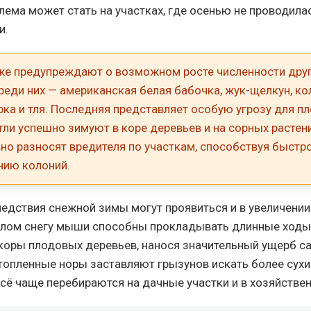
лема может стать на участках, где осенью не проводила
и.
же предупреждают о возможном росте численности дру
реди них — американская белая бабочка, жук-щелкун, к
ка и тля. Последняя представляет особую угрозу для п
 тли успешно зимуют в коре деревьев и на сорных растени
но разносят вредителя по участкам, способствуя быстр
нию колоний.
едствия снежной зимы могут проявиться и в увеличении
хлом снегу мыши способны прокладывать длинные ходы
коры плодовых деревьев, нанося значительный ущерб с
атопленные норы заставляют грызунов искать более сухи
всё чаще перебираются на дачные участки и в хозяйстве