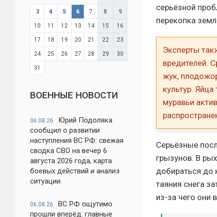
серьёзной проб
3
4
5
6
7
8
9
перекопка земл
10
11
12
13
14
15
16
17
18
19
20
21
22
23
Эксперты так
24
25
26
27
28
29
30
вредителей. С
31
жук, плодожор
культур. Яйца
ВОЕННЫЕ НОВОСТИ
муравьи актив
распростране
Юрий Подоляка
06.08.26
сообщил о развитии
наступления ВС РФ: свежая
Серьёзные посл
сводка СВО на вечер 6
грызунов. В ры
августа 2026 года, карта
добираться до 
боевых действий и анализ
ситуации
таяния снега з
из-за чего они 
ВС РФ ощутимо
06.08.26
прошли вперёд: главные