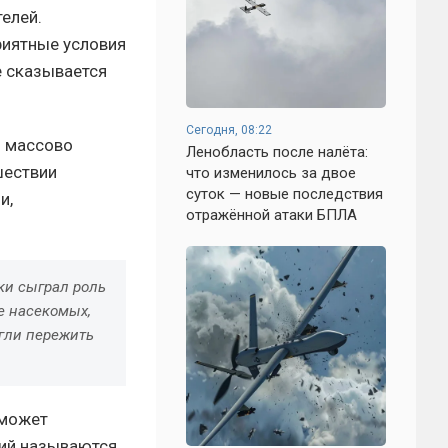
елей.
риятные условия
е сказывается
Сегодня, 08:22
и массово
Ленобласть после налёта:
шествии
что изменилось за двое
суток — новые последствия
и,
отражённой атаки БПЛА
ки сыграл роль
е насекомых,
огли пережить
 может
рий называются