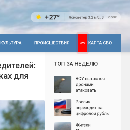
+27°
Ясно
ветер 3.2 м/с, З
СОЧИ
КУЛЬТУРА
ПРОИСШЕСТВИЯ
КАРТА СВО
ТОП ЗА НЕДЕЛЮ
едителей:
ках для
ВСУ пытаются
дронами
атаковать
территорию
Крыма: свежие
Россия
подробности
переходит на
налёта на
цифровой рубль:
сегодня,
почему новую
06.08.2026
систему сравнили
Жители