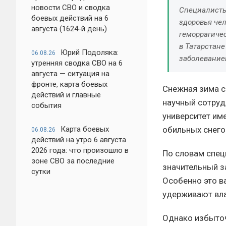
новости СВО и сводка
Специалисты
боевых действий на 6
здоровья че
августа (1624-й день)
геморрагиче
в Татарстане
Юрий Подоляка:
06.08.26
заболевание
утренняя сводка СВО на 6
августа — ситуация на
фронте, карта боевых
Снежная зима с
действий и главные
научный сотруд
события
университет им
Карта боевых
обильных снего
06.08.26
действий на утро 6 августа
2026 года: что произошло в
По словам спец
зоне СВО за последние
значительный з
сутки
Особенно это в
удерживают вла
Однако избыточ