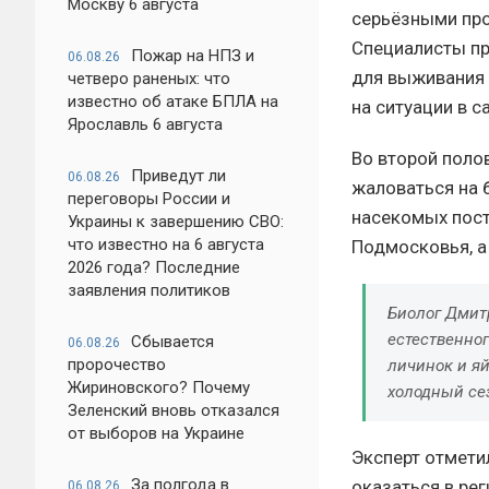
Москву 6 августа
серьёзными про
Специалисты пр
Пожар на НПЗ и
06.08.26
для выживания 
четверо раненых: что
известно об атаке БПЛА на
на ситуации в с
Ярославль 6 августа
Во второй поло
Приведут ли
06.08.26
жаловаться на 
переговоры России и
насекомых пост
Украины к завершению СВО:
что известно на 6 августа
Подмосковья, а
2026 года? Последние
заявления политиков
Биолог Дмит
естественног
Сбывается
06.08.26
пророчество
личинок и яй
Жириновского? Почему
холодный сез
Зеленский вновь отказался
от выборов на Украине
Эксперт отмети
За полгода в
оказаться в ре
06.08.26