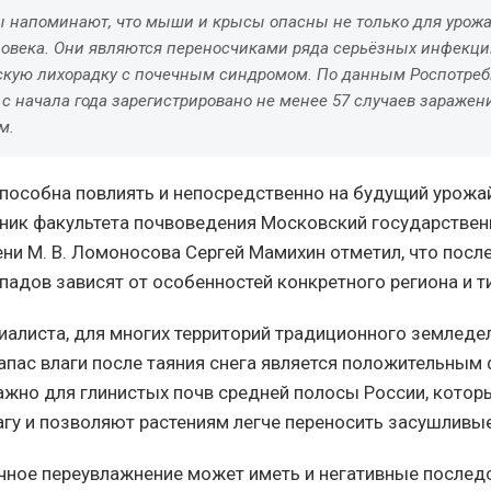
 напоминают, что мыши и крысы опасны не только для урожая
ловека. Они являются переносчиками ряда серьёзных инфекци
скую лихорадку с почечным синдромом. По данным Роспотреб
 с начала года зарегистрировано не менее 57 случаев заражен
м.
пособна повлиять и непосредственно на будущий урожа
ник факультета почвоведения Московский государстве
ени М. В. Ломоносова Сергей Мамихин отметил, что посл
падов зависят от особенностей конкретного региона и ти
иалиста, для многих территорий традиционного земледе
апас влаги после таяния снега является положительным
ажно для глинистых почв средней полосы России, кото
гу и позволяют растениям легче переносить засушливы
ное переувлажнение может иметь и негативные последс