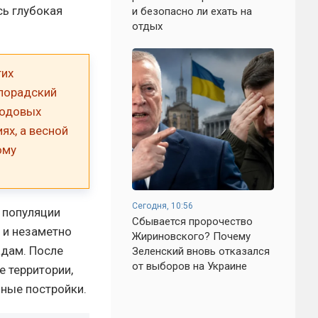
сь глубокая
и безопасно ли ехать на
отдых
гих
олорадский
лодовых
ях, а весной
ому
Сегодня, 10:56
 популяции
Сбывается пророчество
 и незаметно
Жириновского? Почему
адам. После
Зеленский вновь отказался
от выборов на Украине
е территории,
нные постройки.