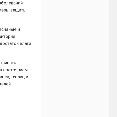
аболеваний
 меры защиты
есчаные и
риторий
достаток влаги
атривать
за состоянием
ьев, теплиц и
телей.