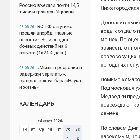
Россию въехали почти 14,5
Нижегородская,
тысячи граждан Украины
Дополнительным
ВС РФ ощутимо
06.08.26
воды создало п
прошли вперёд: главные
мошек. По оцен
новости СВО и сводка
боевых действий на 6
зависеть от по
августа (1624-й день)
кровососущих н
погоды их попул
«Мыши, просрочка и
06.08.26
задержки зарплаты»:
Помимо комаров
скандал вокруг бара «Наука
и жизнь»
Подмосковья уж
Медведки предс
КАЛЕНДАРЬ
повреждают кор
семена.
«
Август 2026
»
По словам Дмит
Пн
Вт
Ср
Чт
Пт
Сб
Вс
насекомым, но 
1
2