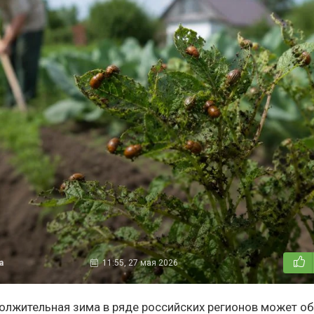
а
11:55, 27 мая 2026
олжительная зима в ряде российских регионов может о