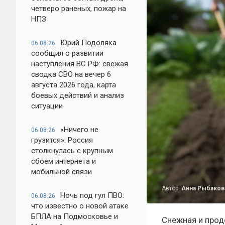
четверо раненых, пожар на
НПЗ
Юрий Подоляка
06.08.26
сообщил о развитии
наступления ВС РФ: свежая
сводка СВО на вечер 6
августа 2026 года, карта
боевых действий и анализ
ситуации
«Ничего не
06.08.26
грузится»: Россия
столкнулась с крупным
сбоем интернета и
мобильной связи
Автор:
Анна Рыбаков
Ночь под гул ПВО:
06.08.26
что известно о новой атаке
БПЛА на Подмосковье и
Снежная и прод