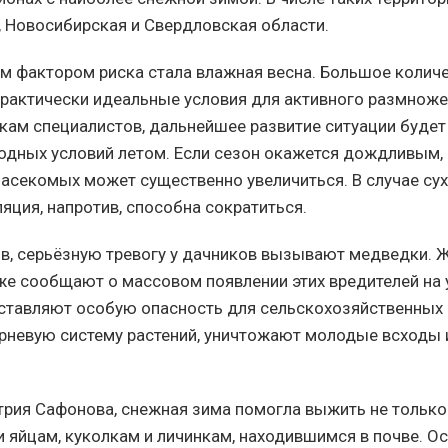
 Новосибирская и Свердловская области.
 фактором риска стала влажная весна. Большое количе
рактически идеальные условия для активного размноже
кам специалистов, дальнейшее развитие ситуации буде
годных условий летом. Если сезон окажется дождливым,
асекомых может существенно увеличиться. В случае сух
яция, напротив, способна сократиться.
, серьёзную тревогу у дачников вызывают медведки. 
е сообщают о массовом появлении этих вредителей на 
тавляют особую опасность для сельскохозяйственных к
невую систему растений, уничтожают молодые всходы 
рия Сафонова, снежная зима помогла выжить не тольк
и яйцам, куколкам и личинкам, находившимся в почве. О