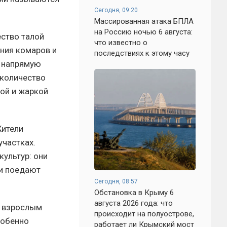
Сегодня, 09:20
Массированная атака БПЛА
на Россию ночью 6 августа:
ство талой
что известно о
ния комаров и
последствиях к этому часу
т напрямую
 количество
ой и жаркой
Жители
участках.
ультур: они
и поедают
Сегодня, 08:57
Обстановка в Крыму 6
августа 2026 года: что
о взрослым
происходит на полуострове,
собенно
работает ли Крымский мост