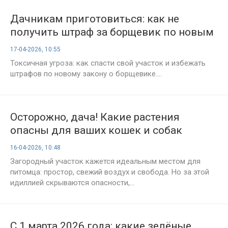
Дачникам приготовиться: как не
получить штраф за борщевик по новым
правилам 2026 года
17-04-2026, 10:55
Токсичная угроза: как спасти свой участок и избежать
штрафов по новому закону о борщевике....
Осторожно, дача! Какие растения
опасны для ваших кошек и собак
16-04-2026, 10:48
Загородный участок кажется идеальным местом для
питомца: простор, свежий воздух и свобода. Но за этой
идиллией скрываются опасности,...
С 1 марта 2026 года: какие зелёные