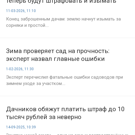
теперь будут штрафовать и изымать
участки
11-03-2026, 11:10
Конец заброшенным дачам: землю начнут изымать за
сорняки и простой....
Зима проверяет сад на прочность:
эксперт назвал главные ошибки
дачников и способы спасти растения от
1-02-2026, 11:30
морозов
Эксперт перечислил фатальные ошибки садоводов при
зимнем уходе за участком....
Дачников обяжут платить штраф до 10
тысяч рублей за неверно
установленный забор
14-09-2025, 10:39