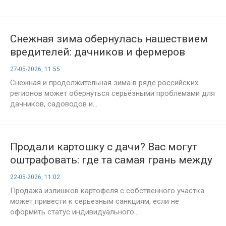
Снежная зима обернулась нашествием
вредителей: дачников и фермеров
предупредили о рисках для урожая
27-05-2026, 11:55
Снежная и продолжительная зима в ряде российских
регионов может обернуться серьёзными проблемами для
дачников, садоводов и...
Продали картошку с дачи? Вас могут
оштрафовать: где та самая грань между
урожаем и нарушением закона
22-05-2026, 11:02
Продажа излишков картофеля с собственного участка
может привести к серьезным санкциям, если не
оформить статус индивидуального...