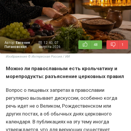
Автор:
Евгения
12:40, 07
48
1
Патановская
августа 2026
Изображение © Интересная Россия / ИИ
Можно ли православным есть крольчатину и
морепродукты: разъяснение церковных правил
Вопрос о пищевых запретах в православии
регулярно вызывает дискуссии, особенно когда
речь идет не о Великом, Рождественском или
других постах, а об обычных днях церковного
календаря. В публикациях на эту тему иногда
утверждается, что для верующих существует