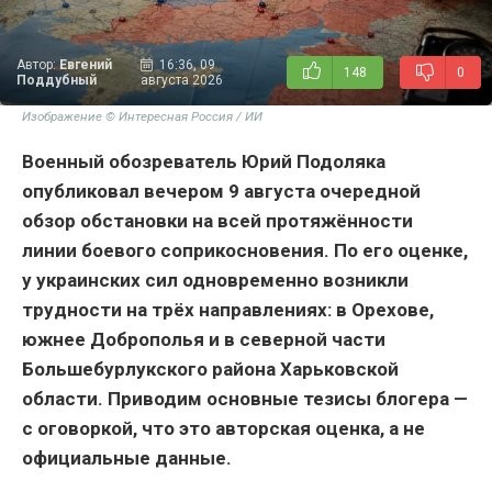
Автор:
Евгений
16:36, 09
148
0
Поддубный
августа 2026
Изображение © Интересная Россия / ИИ
Военный обозреватель Юрий Подоляка
опубликовал вечером 9 августа очередной
обзор обстановки на всей протяжённости
линии боевого соприкосновения. По его оценке,
у украинских сил одновременно возникли
трудности на трёх направлениях: в Орехове,
южнее Доброполья и в северной части
Большебурлукского района Харьковской
области. Приводим основные тезисы блогера —
с оговоркой, что это авторская оценка, а не
официальные данные.