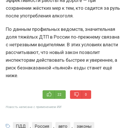
эффективности работы на дороге — при
сохранении жёстких мер к тем, кто садится за руль
после употребления алкоголя.
По данным профильных ведомств, значительная
доля тяжёлых ДТП в России по‑прежнему связана
с нетрезвыми водителями. В этих условиях власти
рассчитывают, что новый закон позволит
инспекторам действовать быстрее и увереннее, а
риск безнаказанной «пьяной» езды станет ещё
ниже.
22
0
Новость написана с применением ИИ
ПДД
,
Россия
,
авто
,
законы