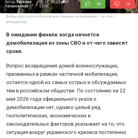
Автор:
Евгения
10:16, 22 мая
38
16
Патановская
2026
Бойцы едут после отпусков или лечения на передовую. / vk.com /
armyspecnaz
В ожидании финала: когда начнется
демобилизация из зоны СВО и от чего зависят
сроки.
Вопрос возвращения домой военнослужащих,
призванных в рамках частичной мобилизации,
остается одной из самых острых и обсуждаемых
тем в российском обществе. По состоянию на 22
мая 2026 года официального указа о
демобилизации нет, однако целый ряд
геополитических, экономических и
законодательных факторов указывает на то, что
ситуация вокруг украинского кризиса постепенно