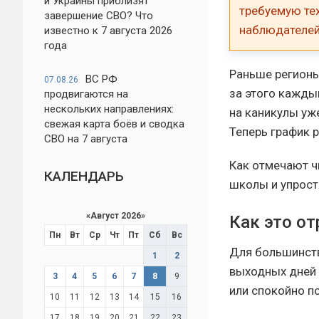
и Украины приблизят
требуемую тех
завершение СВО? Что
наблюдателей 
известно к 7 августа 2026
года
Раньше регионы
ВС РФ
07.08.26
за этого каждый
продвигаются на
нескольких направлениях:
на каникулы уже
свежая карта боёв и сводка
Теперь график 
СВО на 7 августа
Как отмечают ч
КАЛЕНДАРЬ
школы и упрост
«
Август 2026
»
Как это от
Пн
Вт
Ср
Чт
Пт
Сб
Вс
Для большинств
1
2
выходных дней 
3
4
5
6
7
8
9
или спокойно п
10
11
12
13
14
15
16
17
18
19
20
21
22
23