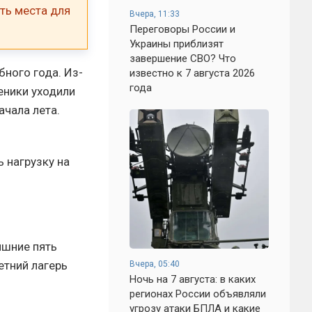
ть места для
Вчера, 11:33
Переговоры России и
Украины приблизят
завершение СВО? Что
ного года. Из-
известно к 7 августа 2026
года
еники уходили
ачала лета.
 нагрузку на
ишние пять
етний лагерь
Вчера, 05:40
Ночь на 7 августа: в каких
регионах России объявляли
угрозу атаки БПЛА и какие