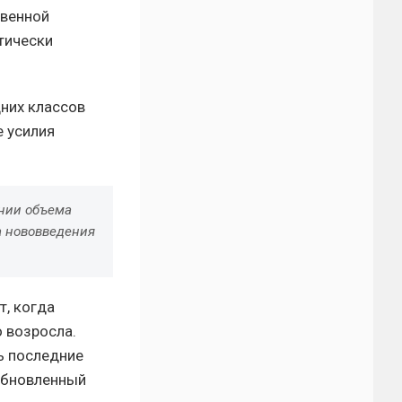
твенной
тически
дних классов
е усилия
ении объема
а нововведения
т, когда
 возросла.
ь последние
 Обновленный