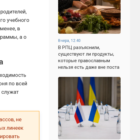
родителей,
ого учебного
менее, в
раммы, а о
Вчера, 12:40
В РПЦ разъяснили,
существуют ли продукты,
а
которые православным
нельзя есть даже вне поста
бходимость
юня по всей
 служат
ассов, не
ых линеек
тировать