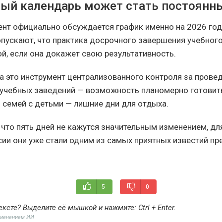
ый календарь может стать постоянн
нт официально обсуждается график именно на 2026 год
пускают, что практика досрочного завершения учебног
ой, если она докажет свою результативность.
а это инструмент централизованного контроля за прове
 учебных заведений — возможность планомерно готовить
я семей с детьми — лишние дни для отдыха.
, что пять дней не кажутся значительным изменением, д
сии они уже стали одним из самых приятных известий п
5
0
ексте? Выделите её мышкой и нажмите:
Ctrl + Enter
.
именением ИИ