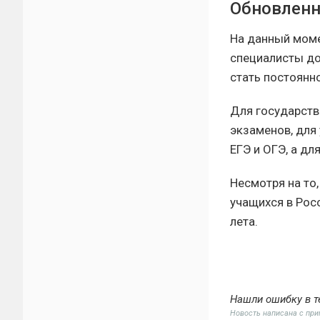
Обновленн
На данный моме
специалисты до
стать постоянн
Для государств
экзаменов, для
ЕГЭ и ОГЭ, а дл
Несмотря на то
учащихся в Рос
лета.
Нашли ошибку в т
Новость написана с пр