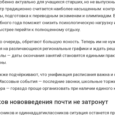
обенно актуально для учащихся старших, но не выпускны
тр традиционно считается наиболее насыщенным: контр
ы, подготовка к переводным экзаменам и олимпиадам. 
бного года поможет снизить психологическую нагрузку 
стрее перейти к полноценному отдыху.
ою очередь, обретают большую ясность. Теперь им не ну
я на различающиеся региональные графики и ждать реш
лы — даты окончания занятий становятся едиными прак
аны.
кже подчёркивают, что унификация расписания важна и 
Массовые события — последние звонки, школьные торже
ра — гораздо проще организовать при наличии единого 
ов нововведения почти не затронут
сников и одиннадцатиклассников ситуация останется пр