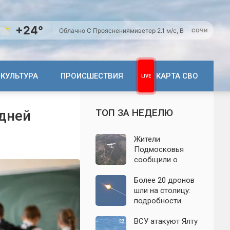
+24°
Облачно С Прояснениями
ветер 2.1 м/с, В
СОЧИ
КУЛЬТУРА
ПРОИСШЕСТВИЯ
КАРТА СВО
ТОП ЗА НЕДЕЛЮ
 дней
Жители
Подмосковья
сообщили о
новых взрывах:
обнародованы
Более 20 дронов
подробности о
шли на столицу:
налёте
подробности
беспилотников 7
отражённой
августа
атаки на
ВСУ атакуют Ялту