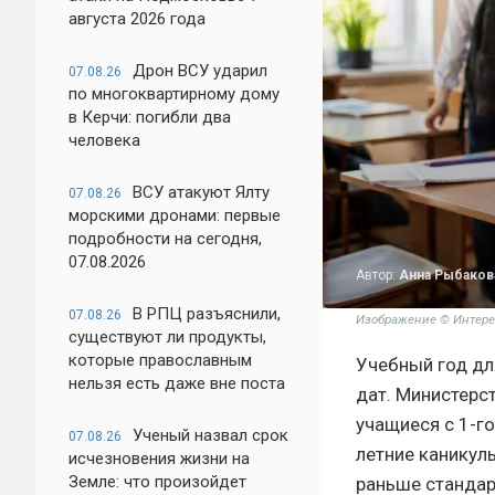
августа 2026 года
Дрон ВСУ ударил
07.08.26
по многоквартирному дому
в Керчи: погибли два
человека
ВСУ атакуют Ялту
07.08.26
морскими дронами: первые
подробности на сегодня,
07.08.2026
Автор:
Анна Рыбаков
В РПЦ разъяснили,
07.08.26
Изображение © Интере
существуют ли продукты,
которые православным
Учебный год дл
нельзя есть даже вне поста
дат. Министерс
учащиеся с 1-го
Ученый назвал срок
07.08.26
летние каникул
исчезновения жизни на
Земле: что произойдет
раньше стандар