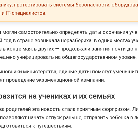
нику, протестировать системы безопасности, оборудова
и IT-специалистов.
 могли самостоятельно определять даты окончания учеб
 год в стране возникала неразбериха: в одних местах уч
 в конце мая, в других — продолжали занятия почти до н
решено унифицировать на общегосударственном уровне.
иновники министерства, единые даты помогут уменьшить
ят проведение экзаменационной кампании.
разится на учениках и их семьях
а родителей эта новость стала приятным сюрпризом. Л
позволяют начать отпуск раньше, отправить ребенка в л
одготовиться к путешествиям.