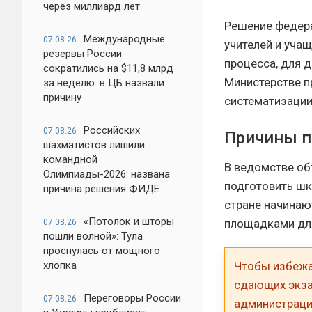
через миллиард лет
Решение федера
Международные
07.08.26
учителей и уча
резервы России
процесса, для д
сократились на $11,8 млрд
Министерстве п
за неделю: в ЦБ назвали
причину
систематизации
Российских
07.08.26
Причины п
шахматистов лишили
командной
В ведомстве об
Олимпиады-2026: названа
подготовить шк
причина решения ФИДЕ
стране начинаю
«Потолок и шторы
площадками для
07.08.26
пошли волной»: Тула
проснулась от мощного
хлопка
Чтобы избежат
сдающих экза
Переговоры России
07.08.26
администраци