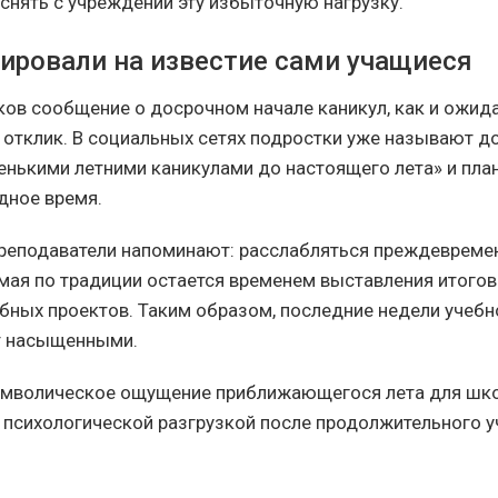
 снять с учреждений эту избыточную нагрузку.
гировали на известие сами учащиеся
ов сообщение о досрочном начале каникул, как и ожид
отклик. В социальных сетях подростки уже называют д
нькими летними каникулами до настоящего лета» и план
дное время.
преподаватели напоминают: расслабляться преждевремен
 мая по традиции остается временем выставления итого
бных проектов. Таким образом, последние недели учебно
т насыщенными.
символическое ощущение приближающегося лета для шк
 психологической разгрузкой после продолжительного 