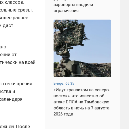
х классов.
аэропорты вводили
ольные срезы,
ограничения
Более раннее
и даст
жно
ений от
тически на всей
с точки зрения
Вчера, 06:35
«Идут транзитом на северо-
ства и
восток»: что известно об
календаря.
атаке БПЛА на Тамбовскую
область в ночь на 7 августа
2026 года
ежней. После