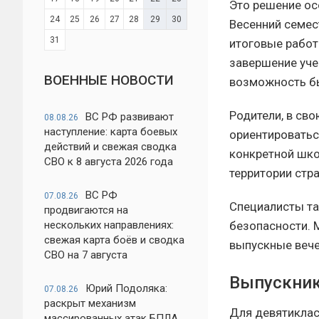
Это решение ос
24
25
26
27
28
29
30
Весенний семес
31
итоговые работ
завершение уче
ВОЕННЫЕ НОВОСТИ
возможность бы
Родители, в св
ВС РФ развивают
08.08.26
наступление: карта боевых
ориентироватьс
действий и свежая сводка
конкретной шко
СВО к 8 августа 2026 года
территории стр
ВС РФ
07.08.26
Специалисты та
продвигаются на
безопасности. 
нескольких направлениях:
свежая карта боёв и сводка
выпускные вече
СВО на 7 августа
Выпускник
Юрий Подоляка:
07.08.26
раскрыт механизм
Для девятиклас
массированных атак БПЛА