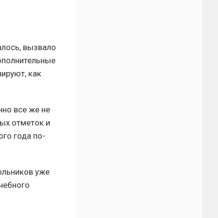
алось, вызвало
ополнительные
ируют, как
но все же не
вых отметок и
го года по-
ольников уже
учебного