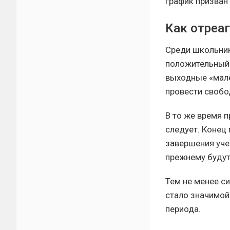
график призван
Как отреа
Среди школьник
положительный 
выходные «мале
провести свобо
В то же время 
следует. Конец
завершения уче
прежнему буду
Тем не менее 
стало значимой
периода.