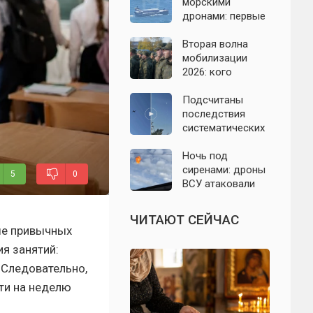
Подмосковье 7
морскими
августа 2026 года
дронами: первые
подробности на
сегодня,
Вторая волна
07.08.2026
мобилизации
2026: кого
призовут и есть
ли реальные
Подсчитаны
признаки
последствия
систематических
атак БПЛА на
Ленинградскую
Ночь под
область: что
сиренами: дроны
5
0
известно к 7
ВСУ атаковали
августа 2026 года
Севастополь,
Евпаторию и
ЧИТАЮТ СЕЙЧАС
район Сакской
ше привычных
ТЭС
я занятий:
. Следовательно,
чти на неделю