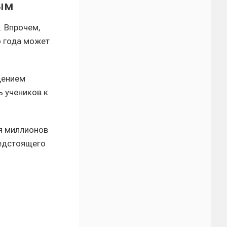
ым
. Впрочем,
о года может
дением
 учеников к
ля миллионов
редстоящего