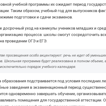
овной учебной программы их ожидает период государс
тации. Таким образом, учебный год для выпускников фак
режиме подготовки и сдачи экзаменов.
те досрочный уход на каникулы учеников младших и сре
организацию процесса: школы смогут сосредоточить вс
на проведении ОГЭ и ЕГЭ.
тве просвещения особо акцентируют: речь не идет об уменьш
ов. Школьная программа будет реализована в полном объеме, 
 исключительно порядок учебного календаря.
а образования подстраивается под условия последних ле
ебные заведения в экзаменационный период существенно
тся одновременно завершать обучение, организовыват
тавливать помещения для государственной аттестации.