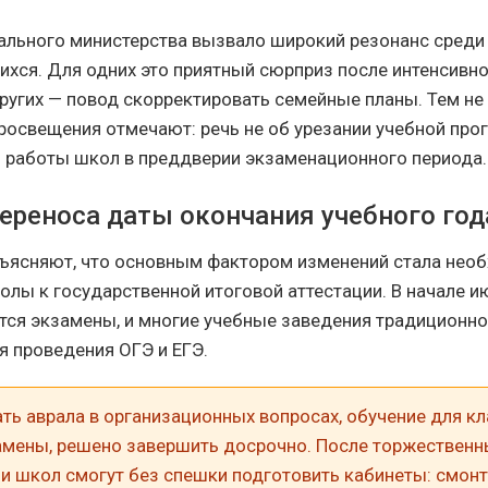
льного министерства вызвало широкий резонанс среди 
щихся. Для одних это приятный сюрприз после интенсивн
ругих — повод скорректировать семейные планы. Тем не 
росвещения отмечают: речь не об урезании учебной прог
 работы школ в преддверии экзаменационного периода.
ереноса даты окончания учебного год
ъясняют, что основным фактором изменений стала нео
олы к государственной итоговой аттестации. В начале и
тся экзамены, и многие учебные заведения традиционно
 проведения ОГЭ и ЕГЭ.
ь аврала в организационных вопросах, обучение для кл
мены, решено завершить досрочно. После торжественн
и школ смогут без спешки подготовить кабинеты: смон