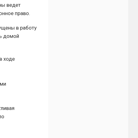
ны ведет
онное право.
ущены в работу
дь домой
в ходе
ыми
тливая
ло