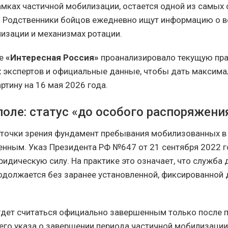
амках частичной мобилизации, остается одной из самы
. Родственники бойцов ежедневно ищут информацию о
изации и механизмах ротации.
ие
«Интересная Россия»
проанализировало текущую пра
 экспертов и официальные данные, чтобы дать максима
ртину на 16 мая 2026 года.
поле: статус «до особого распоряжени
точки зрения фундамент пребывания мобилизованных в
енным. Указ Президента РФ №647 от 21 сентября 2022 г
идическую силу. На практике это означает, что служба 
одолжается без заранее установленной, фиксированной
дет считаться официально завершенным только после 
го указа о завершении периода частичной мобилизации