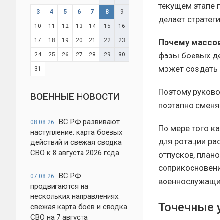
текущем этапе 
3
4
5
6
7
8
9
делает стратег
10
11
12
13
14
15
16
17
18
19
20
21
22
23
Почему массов
фазы боевых д
24
25
26
27
28
29
30
может создать 
31
Поэтому руково
ВОЕННЫЕ НОВОСТИ
поэтапно сменя
ВС РФ развивают
08.08.26
По мере того к
наступление: карта боевых
для ротации ра
действий и свежая сводка
СВО к 8 августа 2026 года
отпусков, план
соприкосновени
ВС РФ
07.08.26
военнослужащи
продвигаются на
нескольких направлениях:
Точечные 
свежая карта боёв и сводка
СВО на 7 августа