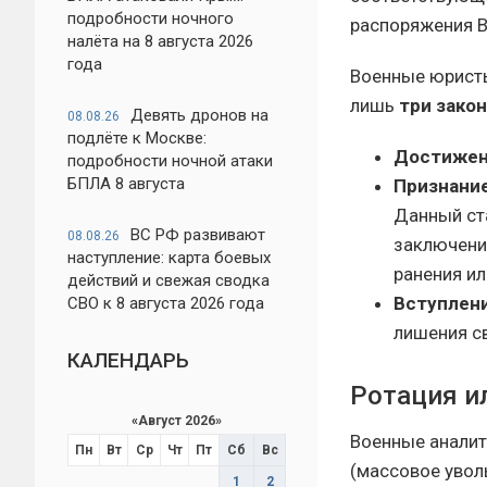
подробности ночного
распоряжения 
налёта на 8 августа 2026
года
Военные юристы
лишь
три зако
Девять дронов на
08.08.26
подлёте к Москве:
Достижен
подробности ночной атаки
БПЛА 8 августа
Признание
Данный ст
ВС РФ развивают
08.08.26
заключени
наступление: карта боевых
ранения ил
действий и свежая сводка
Вступлени
СВО к 8 августа 2026 года
лишения с
КАЛЕНДАРЬ
Ротация и
«
Август 2026
»
Военные аналит
Пн
Вт
Ср
Чт
Пт
Сб
Вс
(массовое уволь
1
2