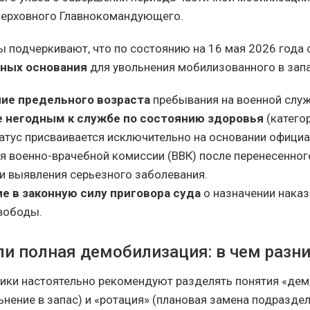
Верховного Главнокомандующего.
 подчеркивают, что по состоянию на 16 мая 2026 года 
нных основания
для увольнения мобилизованного в запа
ие предельного возраста
пребывания на военной служ
 негодным к службе по состоянию здоровья
(категор
атус присваивается исключительно на основании офици
я военно-врачебной комиссии (ВВК) после перенесенног
и выявления серьезного заболевания.
е в законную силу приговора суда
о назначении наказ
вободы.
ли полная демобилизация: в чем разн
ики настоятельно рекомендуют разделять понятия «де
нение в запас) и «ротация» (плановая замена подраздел