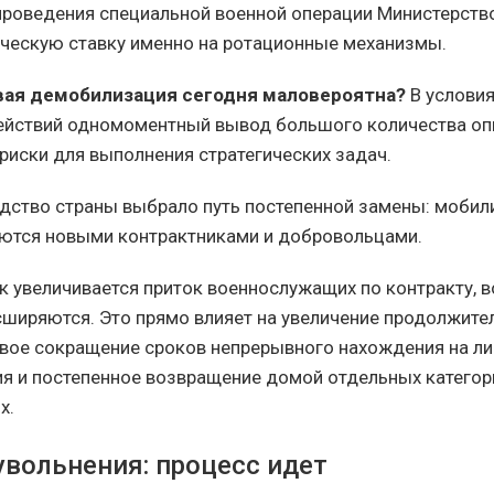
проведения специальной военной операции Министерст
ическую ставку именно на ротационные механизмы.
ая демобилизация сегодня маловероятна?
В условия
ействий одномоментный вывод большого количества о
риски для выполнения стратегических задач.
дство страны выбрало путь постепенной замены: моби
ются новыми контрактниками и добровольцами.
ак увеличивается приток военнослужащих по контракту,
сширяются. Это прямо влияет на увеличение продолжите
овое сокращение сроков непрерывного нахождения на ли
я и постепенное возвращение домой отдельных категор
х.
увольнения: процесс идет