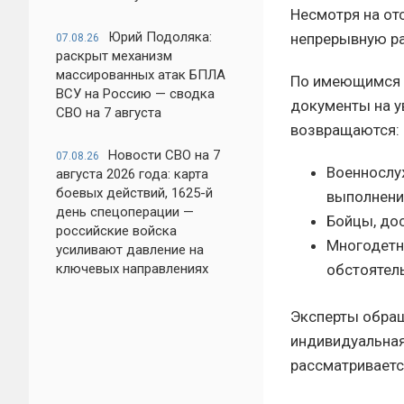
Несмотря на от
Юрий Подоляка:
непрерывную раб
07.08.26
раскрыт механизм
массированных атак БПЛА
По имеющимся д
ВСУ на Россию — сводка
документы на у
СВО на 7 августа
возвращаются:
Новости СВО на 7
07.08.26
Военнослу
августа 2026 года: карта
боевых действий, 1625-й
выполнени
день спецоперации —
Бойцы, до
российские войска
Многодетн
усиливают давление на
ключевых направлениях
обстоятел
Эксперты обращ
индивидуальная
рассматриваетс