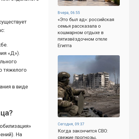
Вчера, 06:55
«Это был ад»: российская
существует
семья рассказала о
с:
кошмарном отдыхе в
пятизвёздочном отеле
бе.
Египта
ия «Д»).
ального
о тяжелого
ания в виде
ица?
Сегодня, 09:37
мобилизация»
Когда закончится СВО:
ений). На
свежие прогнозы,