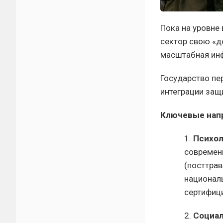
Пока на уровне
сектор свою «д
масштабная инф
Государство пе
интеграции защ
Ключевые нап
1.
Психол
современ
(посттра
национал
сертифиц
2.
Социа