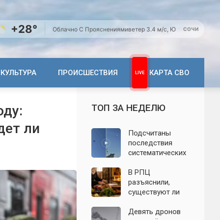
+28°
Облачно С Прояснениями
ветер 3.4 м/с, Ю
СОЧИ
КУЛЬТУРА
ПРОИСШЕСТВИЯ
КАРТА СВО
ТОП ЗА НЕДЕЛЮ
оду:
дет ли
Подсчитаны
последствия
систематических
атак БПЛА на
Ленинградскую
В РПЦ
область: что
разъяснили,
известно к 7
существуют ли
августа 2026 года
продукты,
которые
Девять дронов