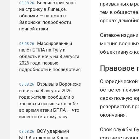
Беспилотник упал
призванных в р
08.08.26
на стройку в Липецке,
тем в обществе
обломки — на дома в
сроках демобил
Задонске: подробности
ночной атаки
Сетевое издан
мнения военных
Массированный
08.08.26
налёт БПЛА на Тулу и
объективную ка
область в ночь на 8 августа
2026 года: первые
Правовое 
подробности и последствия
С юридической 
Взрывы в Воронеже
08.08.26
остается неизм
в ночь на 8 августа 2026
года: жители сообщили о
свою полную юр
хлопках и вспышках в небе
резервистов пр
во время атаки БПЛА — что
окончания.
известно к этому часу
Срок службы бу
ВСУ ударными
08.08.26
соответствующе
БПЛА атаковали Крым: