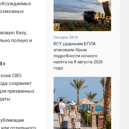
х обсуждаемых
 возможных
вовую базу,
Сегодня, 08:50
льно полную и
ВСУ ударными БПЛА
атаковали Крым:
подробности ночного
налёта на 8 августа 2026
я»
года
 зоне СВО
ода сохраняет
для призванных
 даты
публикации
 или отдельного