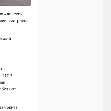
гражданский
ссии выстроена
альной
еть
е ПТСР
чей
работают
вая элита