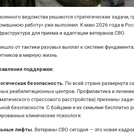
 военного ведомства решаются стратегические задачи, 
омашнюю работу» уже выполнил. К маю 2026 года в Ро
раструктура для приема и адаптации ветеранов СВО.
решло от тактики разовых выплат к системе фундамент
итников в мирную жизнь.
равления поддержки:
огическая безопасность.
По всей стране развернута с
ных реабилитационных центров. Профилактика и лечени
вматического стрессового расстройства) признаны зада
ьной безопасности. С бойцами и их семьями бесплатно 
ированные клинические психологи.
льные лифты.
Ветераны СВО сегодня — это новая кадро