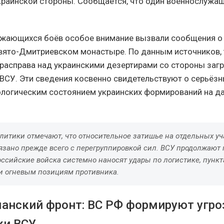
краинской стороны. Сообщается, что один военнослужа
жающихся боёв особое внимание вызвали сообщения о
ято-Дмитриевском монастыре. По данным источников,
расправа над украинскими дезертирами со стороны заг
ВСУ. Эти сведения косвенно свидетельствуют о серьёзн
логическим состоянием украинских формирований на д
литики отмечают, что относительное затишье на отдельных уч
зано прежде всего с перегруппировкой сил. ВСУ продолжают 
оссийские войска системно наносят удары по логистике, пунк
и огневым позициям противника.
анский фронт: ВС РФ формируют угро