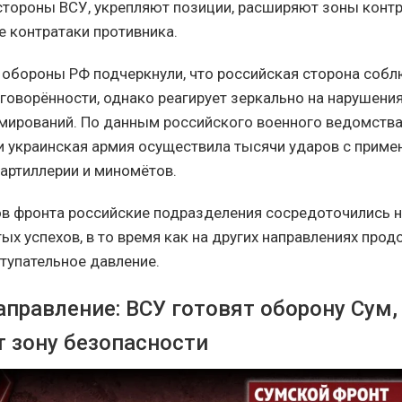
стороны ВСУ, укрепляют позиции, расширяют зоны конт
 контратаки противника.
 обороны РФ подчеркнули, что российская сторона соб
говорённости, однако реагирует зеркально на нарушени
мирований. По данным российского военного ведомства,
и украинская армия осуществила тысячи ударов с приме
 артиллерии и миномётов.
ов фронта российские подразделения сосредоточились н
ых успехов, в то время как на других направлениях про
тупательное давление.
аправление: ВСУ готовят оборону Сум,
 зону безопасности