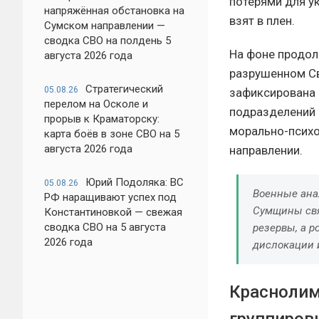
потерями для у
напряжённая обстановка на
взят в плен.
Сумском направлении —
сводка СВО на полдень 5
На фоне продол
августа 2026 года
разрушенном Св
Стратегический
05.08.26
зафиксирована 
перелом на Осколе и
подразделений 
прорыв к Краматорску:
морально-психо
карта боёв в зоне СВО на 5
августа 2026 года
направлении.
Юрий Подоляка: ВС
05.08.26
Военные ана
РФ наращивают успех под
Сумщины свя
Константиновкой — свежая
сводка СВО на 5 августа
резервы, а р
2026 года
дислокации 
Краснолим