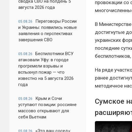
сводка СВО на полдень 5
провокации со 
августа 2026 года
многочисленные
Переговоры России
05.08.26
В Министерстве
и Украины: появились новые
достигнутые до
заявления о перспективах
завершения СВО
украинских фор
последние сутк
Беспилотники ВСУ
05.08.26
беспилотников,
атаковали Уфу: в городе
прогремели взрывы и
На ряде участк
вспыхнул пожар — что
ранее достигнут
известно на 5 августа 2026
года
методичное нас
Крым и Сочи
05.08.26
Сумское н
уступают позиции: россияне
массово открывают для
расширяют
себя Вьетнам
«Это ваш сосед»:
05.08.26