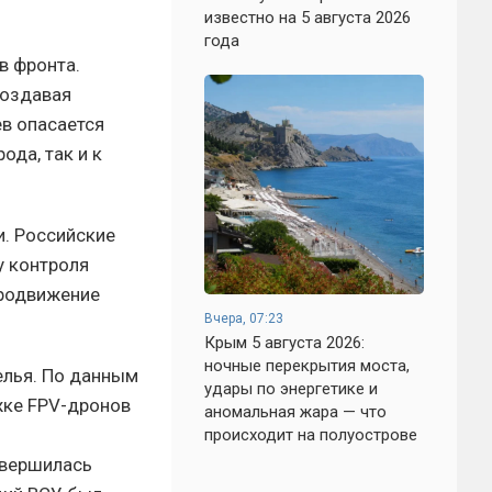
известно на 5 августа 2026
года
в фронта.
создавая
ев опасается
ода, так и к
. Российские
у контроля
продвижение
Вчера, 07:23
Крым 5 августа 2026:
ночные перекрытия моста,
елья. По данным
удары по энергетике и
жке FPV-дронов
аномальная жара — что
происходит на полуострове
авершилась