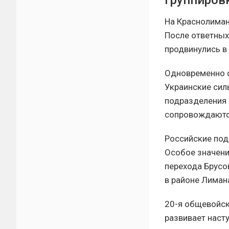
группиров
На Краснолиман
После ответных
продвинулись в
Одновременно ф
Украинские сил
подразделения 
сопровождаютс
Российские под
Особое значени
перехода Брусо
в районе Лиман
20-я общевойск
развивает наст