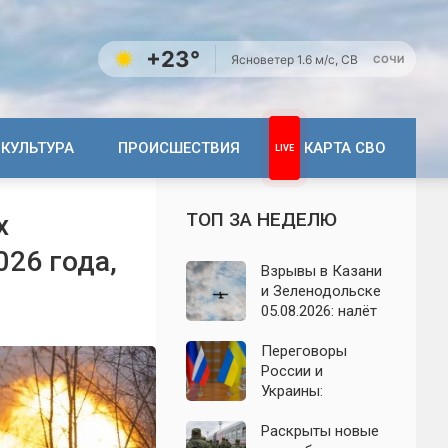
+23°
Ясно
ветер 1.6 м/с, СВ
СОЧИ
КУЛЬТУРА
ПРОИСШЕСТВИЯ
КАРТА СВО
ТОП ЗА НЕДЕЛЮ
х
026 года,
Взрывы в Казани
и Зеленодольске
05.08.2026: налёт
БПЛА на
Татарстан,
Переговоры
последствия
России и
ночной атаки
Украины:
появились новые
заявления о
Раскрыты новые