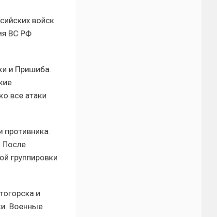
сийских войск.
ия ВС РФ
ки и Пришиба.
кие
ко все атаки
 противника.
. После
ой группировки
тогорска и
ки. Военные