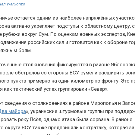
нал WarGonzo
ничье остаётся одним из наиболее напряжённых участко
рона активно укрепляет подступы к областному центру, 
 рубежи вокруг Сум. По оценкам военных экспертов, Ки
движения российских сил и готовится как к обороне гор
яжным боям.
очённые столкновения фиксируются в районе Яблоновки
после обстрелов со стороны ВСУ сумели расширить зон
ого пункта примерно на один километр по фронту. Это 
 как тактический успех группировки «Север».
т сведения о столкновениях в районе Мирополья и Запс
Два майора
», украинские штурмовые группы при поддер
ровать реку Псёл, однако атака была сорвана. В районе
о округа ВСУ также предприняли контратаку, которая з