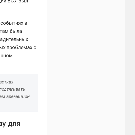
щий ВСУ был
 событиях в
 там была
радительных
ых проблемах с
анном
астках
подтягивать
там временной
зу для