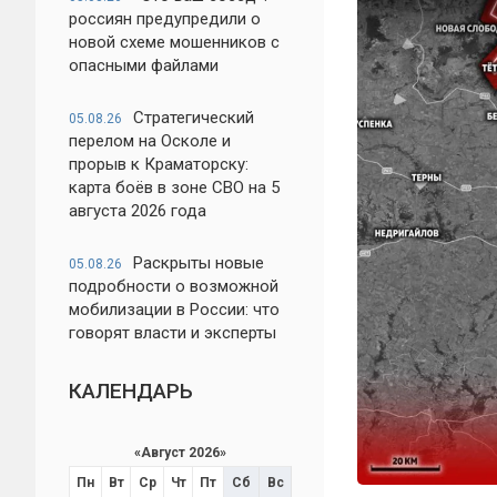
россиян предупредили о
новой схеме мошенников с
опасными файлами
Стратегический
05.08.26
перелом на Осколе и
прорыв к Краматорску:
карта боёв в зоне СВО на 5
августа 2026 года
Раскрыты новые
05.08.26
подробности о возможной
мобилизации в России: что
говорят власти и эксперты
КАЛЕНДАРЬ
«
Август 2026
»
Пн
Вт
Ср
Чт
Пт
Сб
Вс