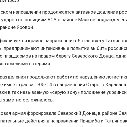
ки ВСУ
ском направлении продолжается активное давление рос
 ударов по позициям ВСУ в районе Маяков подразделен
 районе Яровой.
иксируется крайне напряжённая обстановка у Татьянов
ы предпринимают интенсивные попытки выбить российс
с плацдармов на правом берегу Северского Донца, одна
я тяжёлыми потерями.
разделения продолжают работу по нарушению логистики
е имеет трасса Т-05-14 в направлении Старого Каравана
вки в так называемую «серую зону» положение украинск
а заметно осложнилось.
овая армия форсировала Северский Донец в районе Свя
упательные действия в направлении Пришиба и Татьянов