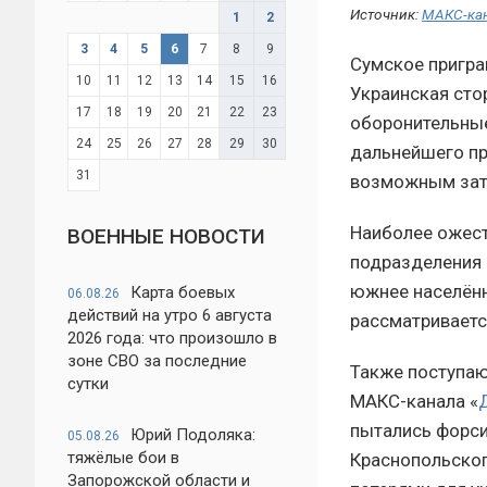
Источник:
МАКС-ка
1
2
3
4
5
6
7
8
9
Сумское пригра
10
11
12
13
14
15
16
Украинская сто
17
18
19
20
21
22
23
оборонительные
24
25
26
27
28
29
30
дальнейшего про
31
возможным зат
Наиболее ожест
ВОЕННЫЕ НОВОСТИ
подразделения 
южнее населённ
Карта боевых
06.08.26
действий на утро 6 августа
рассматривается
2026 года: что произошло в
зоне СВО за последние
Также поступаю
сутки
МАКС-канала «
пытались форси
Юрий Подоляка:
05.08.26
тяжёлые бои в
Краснопольског
Запорожской области и