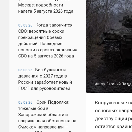
Москве: подробности
налёта 5 августа 2026 года
Когда закончится
05.08.26
СВО: вероятные сроки
прекращения боевых
действий. Последние
новости о сроках окончания
СВО на 5 августа 2026 года
Без буллинга и
05.08.26
давления: с 2027 года в
России заработает новый
Автор:
Евгений Под
ГОСТ для руководителей
Юрий Подоляка:
Вооружённые с
05.08.26
тяжёлые бои в
основных напра
Запорожской области и
действующий ре
напряжённая обстановка на
остаётся крайн
Сумском направлении —