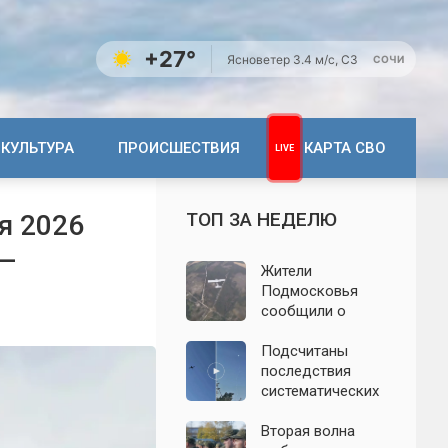
+27°
Ясно
ветер 3.4 м/с, СЗ
СОЧИ
КУЛЬТУРА
ПРОИСШЕСТВИЯ
КАРТА СВО
ТОП ЗА НЕДЕЛЮ
я 2026
 —
Жители
Подмосковья
сообщили о
новых взрывах:
обнародованы
Подсчитаны
подробности о
последствия
налёте
систематических
беспилотников 7
атак БПЛА на
августа
Ленинградскую
Вторая волна