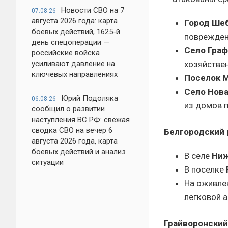
Новости СВО на 7
07.08.26
августа 2026 года: карта
Город Шеб
боевых действий, 1625-й
поврежден
день спецоперации —
Село Граф
российские войска
усиливают давление на
хозяйствен
ключевых направлениях
Поселок М
Село Нова
Юрий Подоляка
06.08.26
из домов п
сообщил о развитии
наступления ВС РФ: свежая
сводка СВО на вечер 6
Белгородский 
августа 2026 года, карта
боевых действий и анализ
В селе
Ниж
ситуации
В поселке
На оживле
легковой 
Грайворонский