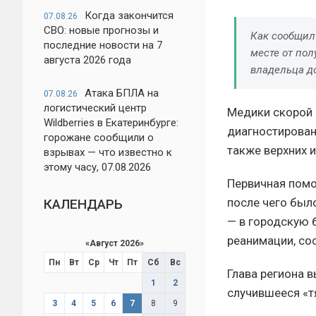
Когда закончится
07.08.26
СВО: новые прогнозы и
Как сообщил 
последние новости на 7
месте от по
августа 2026 года
владельца д
Атака БПЛА на
07.08.26
логистический центр
Медики скорой 
Wildberries в Екатеринбурге:
диагностирован
горожане сообщили о
также верхних и
взрывах — что известно к
этому часу, 07.08.2026
Первичная помо
после чего был
КАЛЕНДАРЬ
— в городскую 
реанимации, со
«
Август 2026
»
Пн
Вт
Ср
Чт
Пт
Сб
Вс
Глава региона 
1
2
случившееся «т
3
4
5
6
7
8
9