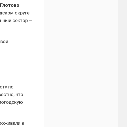
Глотово
одском округе
енный сектор —
овой
оту по
естно, что
ологодскую
роживали в