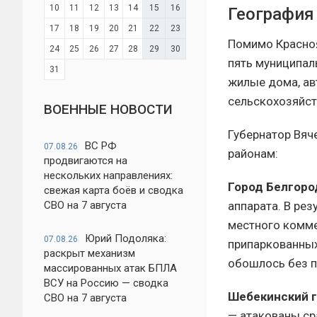
10
11
12
13
14
15
16
География
17
18
19
20
21
22
23
Помимо Красноя
24
25
26
27
28
29
30
пять муниципал
31
жилые дома, ав
сельскохозяйст
ВОЕННЫЕ НОВОСТИ
Губернатор Вяч
ВС РФ
07.08.26
районам:
продвигаются на
нескольких направлениях:
Город Белгоро
свежая карта боёв и сводка
СВО на 7 августа
аппарата. В ре
местного комме
Юрий Подоляка:
07.08.26
припаркованных
раскрыт механизм
обошлось без 
массированных атак БПЛА
ВСУ на Россию — сводка
Шебекинский г
СВО на 7 августа
— атакованы ср