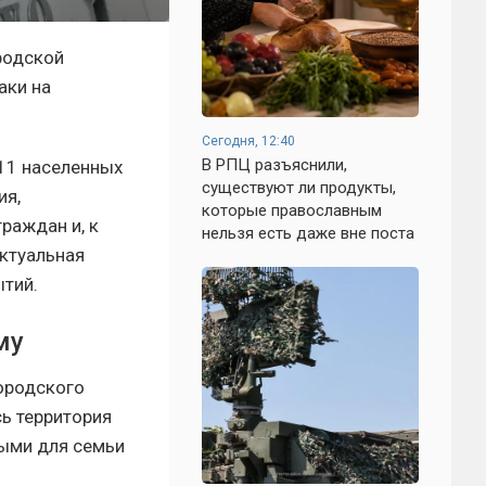
родской
аки на
Сегодня, 12:40
В РПЦ разъяснили,
 11 населенных
существуют ли продукты,
ия,
которые православным
раждан и, к
нельзя есть даже вне поста
ктуальная
ытий.
му
ородского
сь территория
ными для семьи