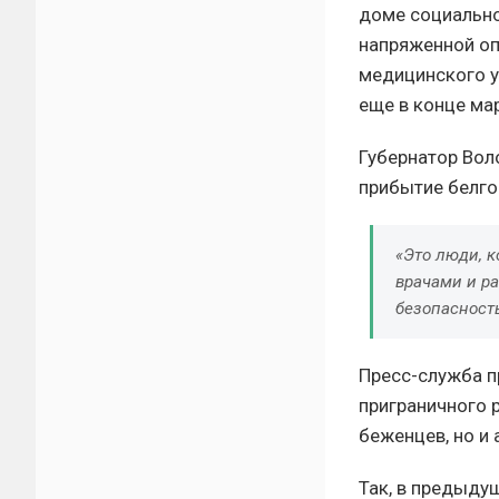
доме социально
напряженной оп
медицинского у
еще в конце мар
Губернатор Вол
прибытие белго
«Это люди, 
врачами и р
безопасност
Пресс-служба п
приграничного 
беженцев, но и
Так, в предыду