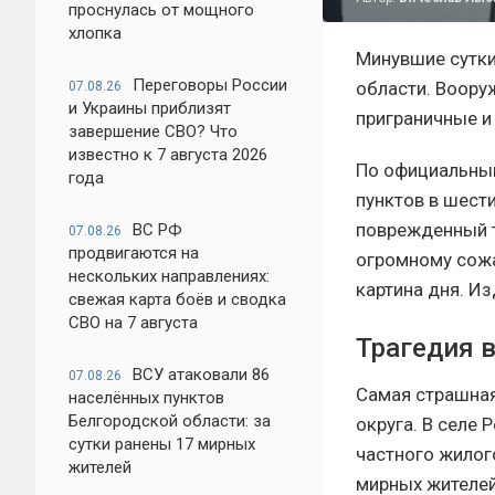
проснулась от мощного
хлопка
Минувшие сутки
Переговоры России
области. Воору
07.08.26
и Украины приблизят
приграничные и
завершение СВО? Что
известно к 7 августа 2026
По официальным
года
пунктов в шест
поврежденный т
ВС РФ
07.08.26
продвигаются на
огромному сожа
нескольких направлениях:
картина дня. И
свежая карта боёв и сводка
СВО на 7 августа
Трагедия в
ВСУ атаковали 86
07.08.26
Самая страшная
населённых пунктов
Белгородской области: за
округа. В селе
сутки ранены 17 мирных
частного жилог
жителей
мирных жителей