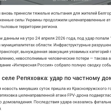
 вновь принесли тяжелые испытания для жителей Белго
женные силы Украины продолжили целенаправленные ат
 тыловые территории региона.
 данным на утро 24 апреля 2026 года, под удар попали
и муниципалитетах области. Инфраструктурные разрушен
ранспорт, вынужденная эвакуация уязвимых категорий г
лению, невосполнимые человеческие потери — такова а
здание «Интересная Россия» собрало полную сводку соб
 селе Репяховка: удар по частному до
 новость минувших суток пришла из Краснояружского г
 Репяховка целенаправленной атаке FPV-дрона подвергла
о домовладения. Последствия удара оказались фаталь
.