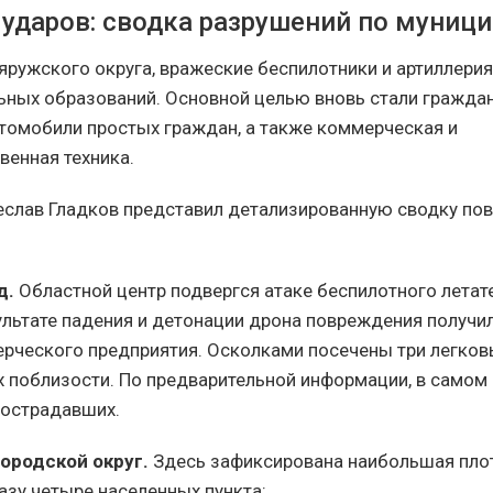
 ударов: сводка разрушений по муниц
ружского округа, вражеские беспилотники и артиллерия
ьных образований. Основной целью вновь стали гражда
томобили простых граждан, а также коммерческая и
венная техника.
еслав Гладков представил детализированную сводку по
д.
Областной центр подвергся атаке беспилотного летат
зультате падения и детонации дрона повреждения получи
рческого предприятия.
Осколками посечены три легков
 поблизости. По предварительной информации, в самом
пострадавших.
ородской округ
.
Здесь зафиксирована наибольшая пло
азу четыре населенных пункта: