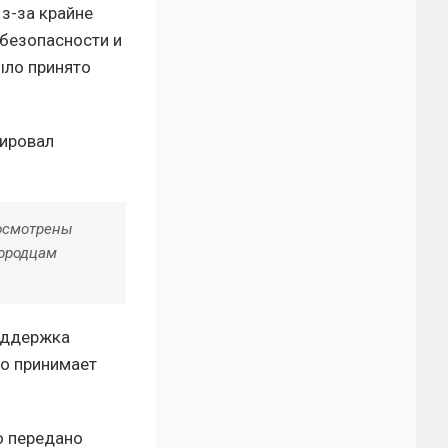
з-за крайне
безопасности и
ыло принято
тировал
 осмотрены
городцам
поддержка
ко принимает
о передано