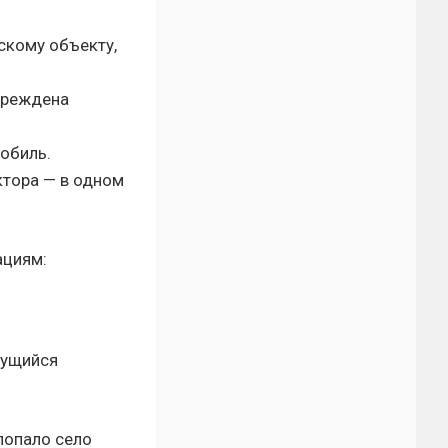
кому объекту,
вреждена
обиль.
тора — в одном
ациям:
жущийся
попало село