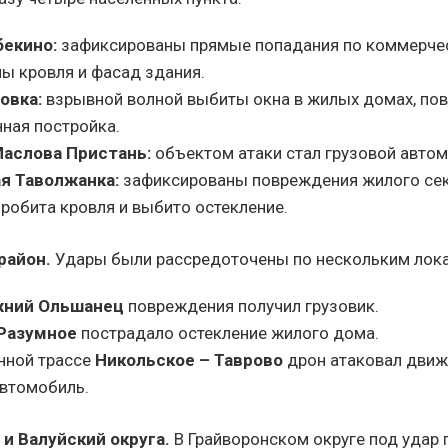
екино:
зафиксированы прямые попадания по коммерчес
ы кровля и фасад здания.
овка:
взрывной волной выбиты окна в жилых домах, по
ная постройка.
аслова Пристань:
объектом атаки стал грузовой автом
я Таволжанка:
зафиксированы повреждения жилого сек
робита кровля и выбито остекление.
район
.
Удары были рассредоточены по нескольким лок
ний Ольшанец
повреждения получил грузовик.
Разумное
пострадало остекление жилого дома.
нной трассе
Никольское – Таврово
дрон атаковал дви
автомобиль.
 и Валуйский округа
.
В Грайворонском округе под удар 