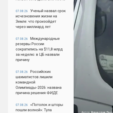
Ученый назвал срок
07.08.26
исчезновения жизни на
Земле: что произойдет
через миллиард лет
Международные
07.08.26
резервы России
сократились на $11,8 млрд
за неделю: в ЦБ назвали
причину
Российских
07.08.26
шахматистов лишили
командной
Олимпиады-2026: названа
причина решения ФИДЕ
«Потолок и шторы
07.08.26
пошли волной»: Тула
Автор:
Вячеслав Лыс