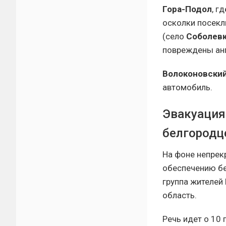
Гора-Подол
, г
осколки посекл
(село
Соболев
повреждены анг
Волоконовский
автомобиль.
Эвакуация
белгородц
На фоне непрек
обеспечению бе
группа жителей
область.
Речь идет о 10