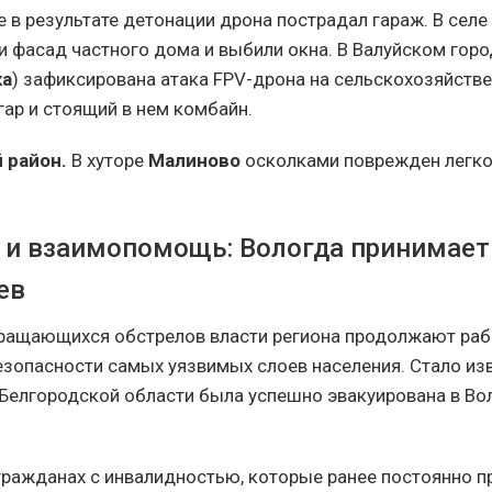
де в результате детонации дрона пострадал гараж. В селе
и фасад частного дома и выбили окна. В Валуйском гор
ка
) зафиксирована атака FPV-дрона на сельскохозяйств
ар и стоящий в нем комбайн.
 район
.
В хуторе
Малиново
осколками поврежден легк
 и взаимопомощь: Вологда принимает
ев
ращающихся обстрелов власти региона продолжают раб
зопасности самых уязвимых слоев населения. Стало изв
 Белгородской области была успешно эвакуирована в В
 гражданах с инвалидностью, которые ранее постоянно п