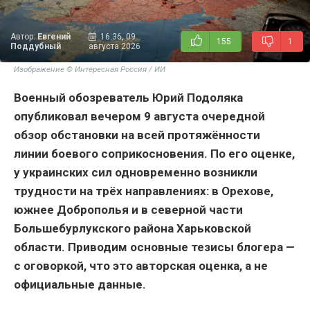
Автор:
Евгений
16:36, 09
155
1
Поддубный
августа 2026
Изображение © Интересная Россия / ИИ
Военный обозреватель Юрий Подоляка
опубликовал вечером 9 августа очередной
обзор обстановки на всей протяжённости
линии боевого соприкосновения. По его оценке,
у украинских сил одновременно возникли
трудности на трёх направлениях: в Орехове,
южнее Доброполья и в северной части
Большебурлукского района Харьковской
области. Приводим основные тезисы блогера —
с оговоркой, что это авторская оценка, а не
официальные данные.