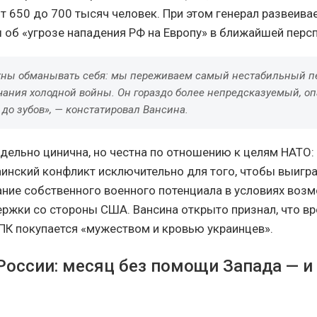
т 650 до 700 тысяч человек. При этом генерал развеива
 об «угрозе нападения РФ на Европу» в ближайшей персп
ны обманывать себя: мы переживаем самый нестабильный п
чания холодной войны. Он гораздо более непредсказуемый, оп
до зубов», — констатировал Вансина.
едельно цинична, но честна по отношению к целям НАТО:
аинский конфликт исключительно для того, чтобы выигр
ание собственного военного потенциала в условиях воз
ржки со стороны США. Вансина открыто признал, что в
ПК покупается «мужеством и кровью украинцев».
 России: месяц без помощи Запада — 