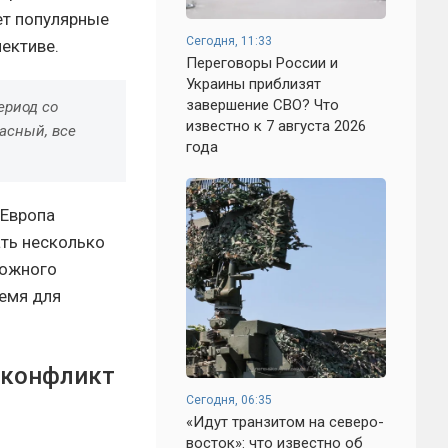
ет популярные
Сегодня, 11:33
ективе.
Переговоры России и
Украины приблизят
завершение СВО? Что
ериод со
известно к 7 августа 2026
асный, все
года
 Европа
ать несколько
можного
ремя для
и конфликт
Сегодня, 06:35
«Идут транзитом на северо-
восток»: что известно об