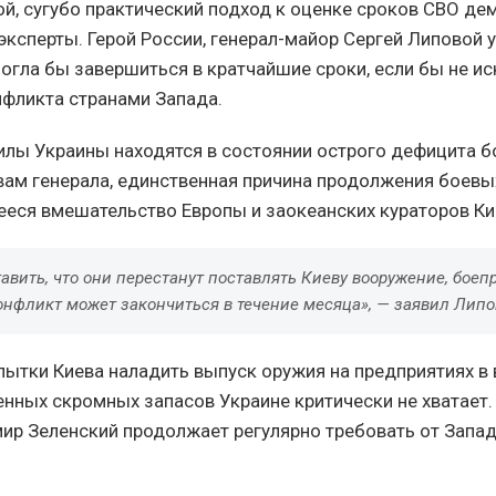
й, сугубо практический подход к оценке сроков СВО д
эксперты. Герой России, генерал-майор Сергей Липовой 
огла бы завершиться в кратчайшие сроки, если бы не и
нфликта странами Запада.
лы Украины находятся в состоянии острого дефицита б
овам генерала, единственная причина продолжения боевы
ся вмешательство Европы и заокеанских кураторов Ки
авить, что они перестанут поставлять Киеву вооружение, бое
конфликт может закончиться в течение месяца», — заявил Липо
пытки Киева наладить выпуск оружия на предприятиях в
енных скромных запасов Украине критически не хватает
ир Зеленский продолжает регулярно требовать от Запад