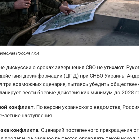
ересная Россия / ИИ
не дискуссии о сроках завершения СВО не утихают. Руко
действия дезинформации (ЦПД) при СНБО Украины Андр
л три возможных сценария, пытаясь убедить общественн
ланирует вести боевые действия как минимум до 2028 г
ой конфликт.
По версии украинского ведомства, Россия
е-летние наступления.
зка конфликта.
Сценарий постепенного прекращения ог
я пропаганда заранее пытается оправдать такой исход, 