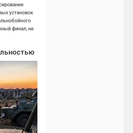
нсирование
овых установок
дальнобойного
жный финал, не
еальностью