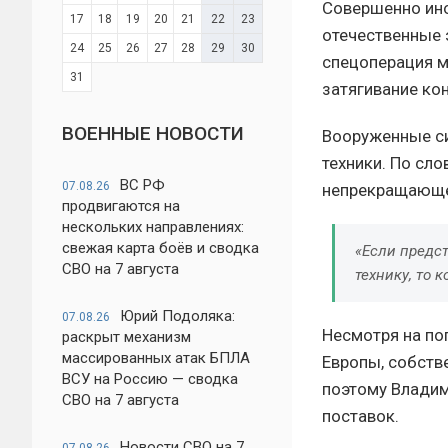
Совершенно ино
17
18
19
20
21
22
23
отечественные 
24
25
26
27
28
29
30
спецоперация м
31
затягивание ко
ВОЕННЫЕ НОВОСТИ
Вооруженные си
техники. По сл
ВС РФ
07.08.26
непрекращающее
продвигаются на
нескольких направлениях:
свежая карта боёв и сводка
«Если предст
СВО на 7 августа
технику, то 
Юрий Подоляка:
07.08.26
Несмотря на по
раскрыт механизм
массированных атак БПЛА
Европы, собств
ВСУ на Россию — сводка
поэтому Владим
СВО на 7 августа
поставок.
Новости СВО на 7