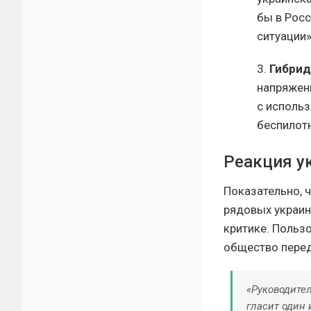
бы в Рос
ситуации»
3.
Гибрид
напряженн
с исполь
беспилот
Реакция у
Показательно, 
рядовых украин
критике. Польз
общество пере
«Руководите
гласит один 