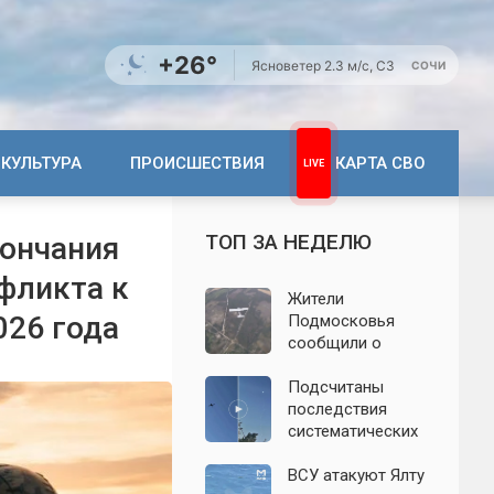
+26°
Ясно
ветер 2.3 м/с, СЗ
СОЧИ
КУЛЬТУРА
ПРОИСШЕСТВИЯ
КАРТА СВО
ТОП ЗА НЕДЕЛЮ
кончания
фликта к
Жители
026 года
Подмосковья
сообщили о
новых взрывах:
обнародованы
Подсчитаны
подробности о
последствия
налёте
систематических
беспилотников 7
атак БПЛА на
августа
Ленинградскую
ВСУ атакуют Ялту