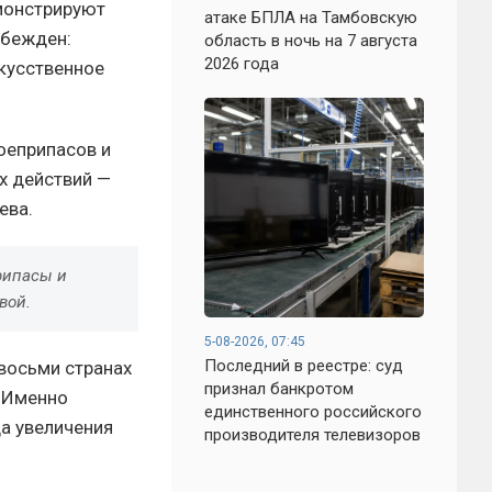
емонстрируют
атаке БПЛА на Тамбовскую
убежден:
область в ночь на 7 августа
2026 года
скусственное
оеприпасов и
х действий —
ева.
припасы и
вой.
5-08-2026, 07:45
Последний в реестре: суд
 восьми странах
признал банкротом
. Именно
единственного российского
а увеличения
производителя телевизоров