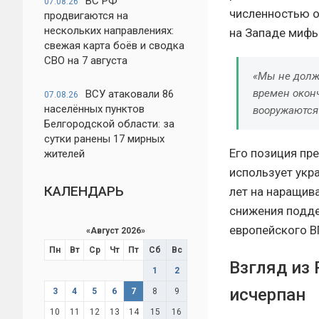
ВС РФ
07.08.26
численностью о
продвигаются на
нескольких направлениях:
на Западе мифы
свежая карта боёв и сводка
СВО на 7 августа
«Мы не долж
времен окон
ВСУ атаковали 86
07.08.26
населённых пунктов
вооружаются 
Белгородской области: за
сутки ранены 17 мирных
Его позиция пр
жителей
использует укр
КАЛЕНДАРЬ
лет на наращив
снижения подде
европейского В
«
Август 2026
»
Пн
Вт
Ср
Чт
Пт
Сб
Вс
Взгляд из
1
2
исчерпан
3
4
5
6
7
8
9
10
11
12
13
14
15
16