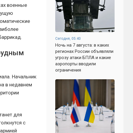
ках военные
екущую
ломатические
наиболее
баррикад.
Сегодня, 05:40
Ночь на 7 августа: в каких
трудным
регионах России объявляли
угрозу атаки БПЛА и какие
аэропорты вводили
ограничения
иала. Начальник
на в недавнем
рритории
танет для
толкнутся с
 армией