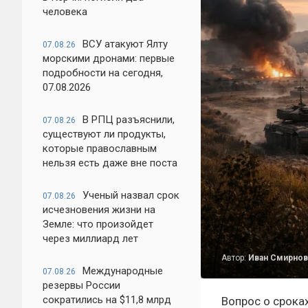
человека
ВСУ атакуют Ялту
07.08.26
морскими дронами: первые
подробности на сегодня,
07.08.2026
В РПЦ разъяснили,
07.08.26
существуют ли продукты,
которые православным
нельзя есть даже вне поста
Ученый назвал срок
07.08.26
исчезновения жизни на
Земле: что произойдет
через миллиард лет
Автор:
Иван Смирнов
Международные
07.08.26
резервы России
сократились на $11,8 млрд
Вопрос о срока