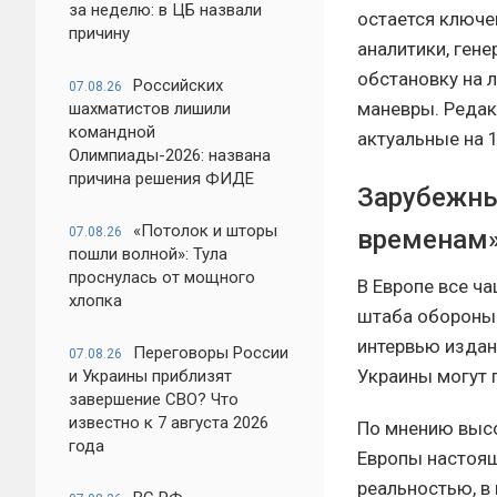
за неделю: в ЦБ назвали
остается ключе
причину
аналитики, ген
обстановку на 
Российских
07.08.26
маневры. Редак
шахматистов лишили
командной
актуальные на 
Олимпиады-2026: названа
причина решения ФИДЕ
Зарубежны
«Потолок и шторы
временам
07.08.26
пошли волной»: Тула
проснулась от мощного
В Европе все ч
хлопка
штаба обороны 
интервью изда
Переговоры России
07.08.26
Украины могут 
и Украины приблизят
завершение СВО? Что
известно к 7 августа 2026
По мнению высо
года
Европы настоящ
реальностью, в