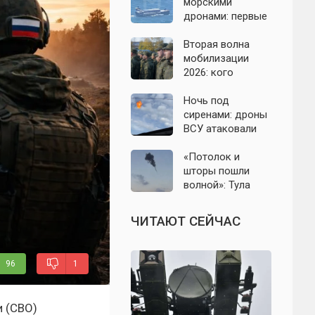
область: что
морскими
известно к 7
дронами: первые
августа 2026 года
подробности на
сегодня,
Вторая волна
07.08.2026
мобилизации
2026: кого
призовут и есть
ли реальные
Ночь под
признаки
сиренами: дроны
ВСУ атаковали
Севастополь,
Евпаторию и
«Потолок и
район Сакской
шторы пошли
ТЭС
волной»: Тула
проснулась от
мощного хлопка
ЧИТАЮТ СЕЙЧАС
96
1
и (СВО)