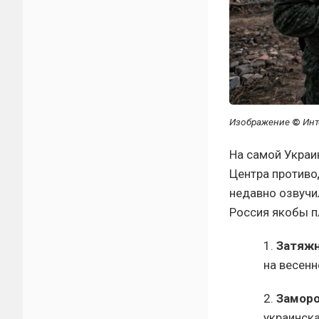
Изображение
©
Инт
На самой Украи
Центра противо
недавно озвучи
Россия якобы п
1.
Затяжн
на весенн
2.
Заморо
украинска