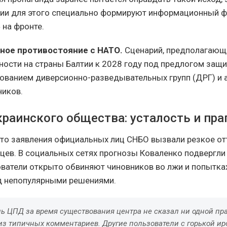
сии для этого специально формируют информационный ф
 на фронте.
ное противостояние с НАТО.
Сценарий, предполагающ
ости на страны Балтии к 2028 году под предлогом защ
зованием диверсионно-разведывательных групп (ДРГ) и 
ников.
краинского общества: усталость и пр
что заявления официальных лиц СНБО вызвали резкое от
цев. В социальных сетях прогнозы Коваленко подвергли
ователи открыто обвиняют чиновников во лжи и попытка
д непопулярными решениями.
ль ЦПД за время существования центра не сказал ни одной пр
из типичных комментариев. Другие пользователи с горькой и