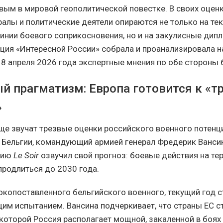
вым в мировой геополитической повестке. В своих оцен
ералы и политические деятели опираются не только на т
линии боевого соприкосновения, но и на закулисные дип
ция «Интересной России» собрала и проанализировала 
18 апреля 2026 года экспертные мнения по обе стороны 
й прагматизм: Европа готовится к «
»
аще звучат трезвые оценки российского военного потенц
Бельгии, командующий армией генерал Фредерик Ванси
нию
Le Soir
озвучил свой прогноз: боевые действия на те
продлиться до 2030 года.
копоставленного бельгийского военного, текущий год с
им испытанием. Вансина подчеркивает, что страны ЕС с
 которой Россия располагает мощной, закаленной в боях