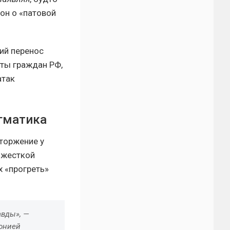
он о «патовой
ий перенос
иты граждан РФ,
атак
агматика
торжение у
 жесткой
х «прогреть»
авды», —
ронией