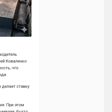
водитель
ей Коваленко
ость, что
ода.
 делает ставку
ня. При этом
заявляя, будто