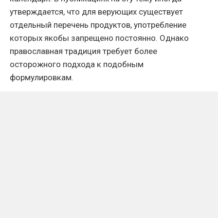
утверждается, что для верующих существует
отдельный перечень продуктов, употребление
которых якобы запрещено постоянно. Однако
православная традиция требует более
осторожного подхода к подобным
формулировкам.
Как отмечается в религиозных разъяснениях,
отношение христианина к пище определяется
прежде всего не разделением продуктов на
«чистые» и «нечистые», а принципами умеренности,
воздержания и осознанного отношения к
собственным привычкам. При этом отдельные
ограничения действительно имеют исторические и
канонические основания.
Что говорится о постоянных