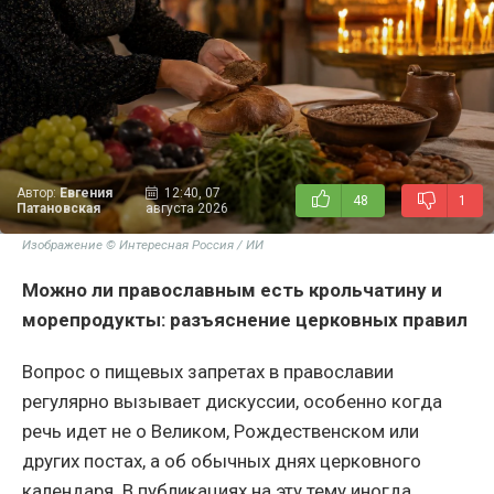
Автор:
Евгения
12:40, 07
48
1
Патановская
августа 2026
Изображение © Интересная Россия / ИИ
Можно ли православным есть крольчатину и
морепродукты: разъяснение церковных правил
Вопрос о пищевых запретах в православии
регулярно вызывает дискуссии, особенно когда
речь идет не о Великом, Рождественском или
других постах, а об обычных днях церковного
календаря. В публикациях на эту тему иногда