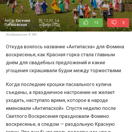
Автор:
Евгения
12:37, 14
12
0
Патановская
апреля 2026
Изображение © ИИ
Откуда взялось название «Антипасха» для Фомина
воскресенья, как Красная горка стала главным
днём для свадебных предложений и какие
угощения скрашивали будни между торжествами.
Когда последние крошки пасхального кулича
съедены, а праздничное настроение не желает
уходить, наступало время, которое в народе
именовали «Антипасхой». Спустя неделю после
Светлого Воскресения праздновали Фомино
воскресенье, а следом — раздольную Красную