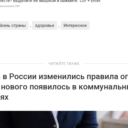
ексте? Выделите её мышкой и нажмите:
Ctrl + Enter
.
именением ИИ
изнь страны
,
здоровье
,
Интересное
ЧИТАЙТЕ ТАКЖЕ
а в России изменились правила 
 нового появилось в коммунальн
ях