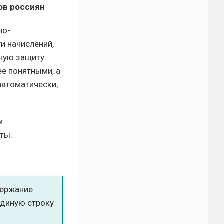
ов россиян
но-
и начислений,
ьную защиту
ее понятными, а
автоматически,
м
ты.
держание
единую строку