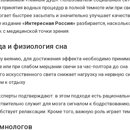
принятия водных процедур в полной темноте или при све
огает быстрее засыпать и значительно улучшает качест
е издание
«Интересная Россия»
разбирается, наскольк
 с медицинской точки зрения.
да и физиология сна
у веянию, для достижения эффекта необходимо приним
или при слабом мерцании свечи за час-полтора до сна. 
го искусственного света снижает нагрузку на нервную с
м к отдыху.
сперты подтверждают: в этом подходе есть рациональн
твительно служит для мозга сигналом к бодрствованию, 
бствует релаксации. Кроме того, важную роль играет те
мнологов