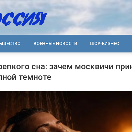
БЩЕСТВО
ВОЕННЫЕ НОВОСТИ
ШОУ-БИЗНЕС
репкого сна: зачем москвичи пр
лной темноте