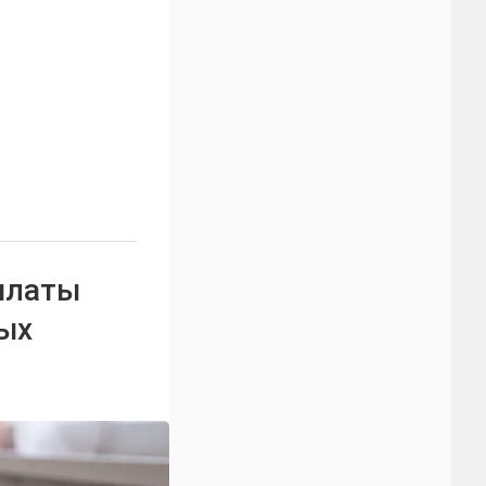
оплаты
ых