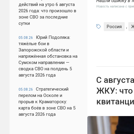
Нашли ошибку в т
действий на утро 6 августа
Новость написана с пр
2026 года: что произошло в
зоне СВО за последние
сутки
Россия
,
Ж
Юрий Подоляка:
05.08.26
тяжёлые бои в
Запорожской области и
напряжённая обстановка на
Сумском направлении —
сводка СВО на полдень 5
августа 2026 года
С август
ЖКУ: что
Стратегический
05.08.26
перелом на Осколе и
квитанци
прорыв к Краматорску:
карта боёв в зоне СВО на 5
августа 2026 года