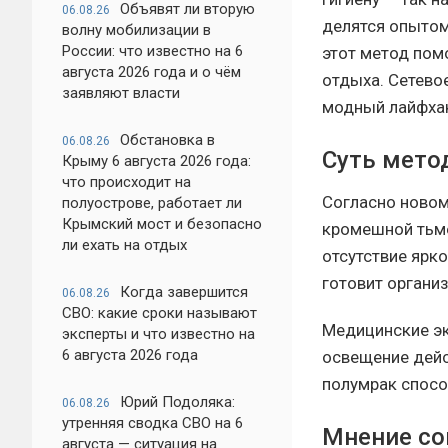
Объявят ли вторую
06.08.26
делятся опытом 
волну мобилизации в
России: что известно на 6
этот метод пом
августа 2026 года и о чём
отдыха. Сетево
заявляют власти
модный лайфхак
Обстановка в
06.08.26
Суть мето
Крыму 6 августа 2026 года:
что происходит на
Согласно новом
полуострове, работает ли
Крымский мост и безопасно
кромешной тьме 
ли ехать на отдых
отсутствие ярко
готовит организ
Когда завершится
06.08.26
СВО: какие сроки называют
Медицинские эк
эксперты и что известно на
6 августа 2026 года
освещение дейс
полумрак спосо
Юрий Подоляка:
06.08.26
утренняя сводка СВО на 6
Мнение со
августа — ситуация на