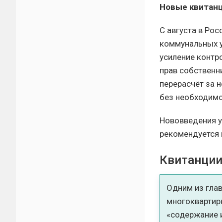
Новые квитанц
С августа в Ро
коммунальных у
усиление контр
прав собственн
перерасчёт за 
без необходимо
Нововведения у
рекомендуется 
Квитанции
Одним из глав
многоквартир
«содержание и