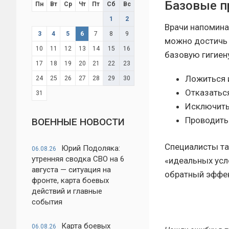
Базовые п
Пн
Вт
Ср
Чт
Пт
Сб
Вс
1
2
Врачи напомина
3
4
5
6
7
8
9
можно достичь 
10
11
12
13
14
15
16
базовую гигиену
17
18
19
20
21
22
23
Ложиться и
24
25
26
27
28
29
30
Отказаться
31
Исключить
Проводить
ВОЕННЫЕ НОВОСТИ
Специалисты та
Юрий Подоляка:
06.08.26
утренняя сводка СВО на 6
«идеальных усл
августа — ситуация на
обратный эффек
фронте, карта боевых
действий и главные
события
Карта боевых
06.08.26