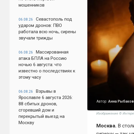
мошенников
Севастополь под
06.08.26
ударом дронов: ПВО
работала всю ночь, сирены
звучали трижды
Массированная
06.08.26
атака БПЛА на Россию
ночью 6 августа: что
известно о последствиях к
этому часу
Взрывы в
06.08.26
Ярославле 6 августа 2026:
Автор:
Анна Рыбаков
88 сбитых дронов,
сгоревший дом и
Изображение © Интере
перекрытый выезд на
Москву
Москва.
В стол
гигиену — так 