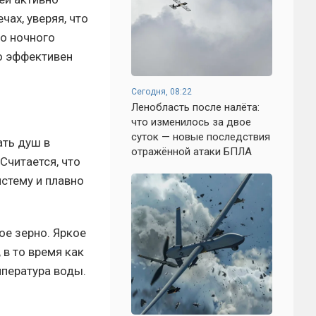
чах, уверяя, что
во ночного
о эффективен
Сегодня, 08:22
Ленобласть после налёта:
что изменилось за двое
суток — новые последствия
ать душ в
отражённой атаки БПЛА
Считается, что
истему и плавно
ое зерно. Яркое
в то время как
мпература воды.