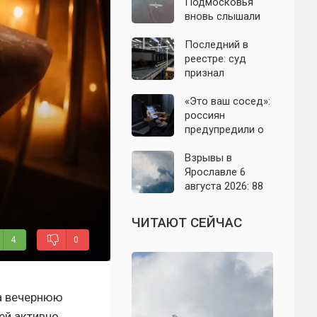
подробности
Подмосковья
налёта на
вновь слышали
сегодня,
хлопки в небе:
06.08.2026
что известно об
Последний в
отражении
реестре: суд
налёта БПЛА в
признал
ночь на 6 августа
банкротом
единственного
«Это ваш сосед»:
российского
россиян
производителя
предупредили о
телевизоров
новой схеме
мошенников с
Взрывы в
опасными
Ярославле 6
файлами
августа 2026: 88
сбитых дронов,
сгоревший дом и
ЧИТАЮТ СЕЙЧАС
перекрытый
4
0
выезд на Москву
на вечернюю
ей активно