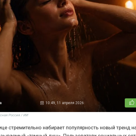
а
10:49, 11 апреля 2026
сная Россия / ИИ
ице стремительно набирает популярность новый тренд 
называемый «темный душ». Пользователи социальных сет