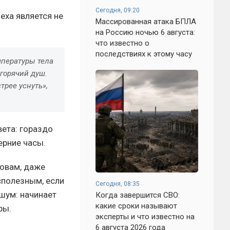
Сегодня, 09:20
еха является не
Массированная атака БПЛА
на Россию ночью 6 августа:
что известно о
последствиях к этому часу
мпературы тела
горячий душ.
трее уснуть»,
вета: гораздо
ерние часы.
ловам, даже
сполезным, если
Сегодня, 08:35
шум: начинает
Когда завершится СВО:
какие сроки называют
ры.
эксперты и что известно на
6 августа 2026 года