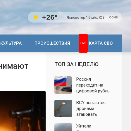
+26°
Ясно
ветер 1.5 м/с, ЮЗ
СОЧИ
КУЛЬТУРА
ПРОИСШЕСТВИЯ
КАРТА СВО
ТОП ЗА НЕДЕЛЮ
инимают
Россия
переходит на
цифровой рубль:
почему новую
систему сравнили
ВСУ пытаются
с моделью СССР
дронами
атаковать
территорию
Крыма: свежие
Жители