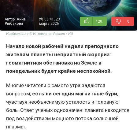
Автор:
Анна
08:41, 23
120
0
Рыбакова
марта 2026
Изображение © Интересная Россия / ИИ
Начало новой рабочей недели преподнесло
жителям планеты неприятный сюрприз:
геомагнитная обстановка на Земле в
понедельник будет крайне неспокойной.
Многие читатели с самого утра задаются
вопросом,
есть ли сегодня магнитные бури
,
чувствуя необъяснимую усталость и головную
боль. Ответ ученых однозначен: планета находится
под воздействием мощного потока солнечной
плазмы.