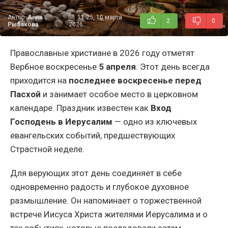
Автор:
Анна
11:25, 10 марта
2
0
Рыбакова
2026
Православные христиане в 2026 году отметят
Вербное воскресенье
5 апреля
. Этот день всегда
приходится на
последнее воскресенье перед
Пасхой
и занимает особое место в церковном
календаре. Праздник известен как
Вход
Господень в Иерусалим
— одно из ключевых
евангельских событий, предшествующих
Страстной неделе.
Для верующих этот день соединяет в себе
одновременно радость и глубокое духовное
размышление. Он напоминает о торжественной
встрече Иисуса Христа жителями Иерусалима и о