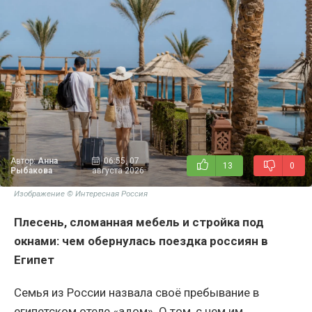
Автор:
Анна
06:55, 07
13
0
Рыбакова
августа 2026
Изображение © Интересная Россия
Плесень, сломанная мебель и стройка под
окнами: чем обернулась поездка россиян в
Египет
Семья из России назвала своё пребывание в
египетском отеле «адом». О том, с чем им