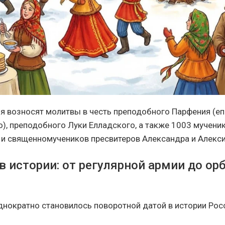
ня возносят молитвы в честь преподобного Парфения (е
), преподобного Луки Елладского, а также 1003 мучени
и священномучеников пресвитеров Александра и Алекси
в истории: от регулярной армии до ор
днократно становилось поворотной датой в истории Росс