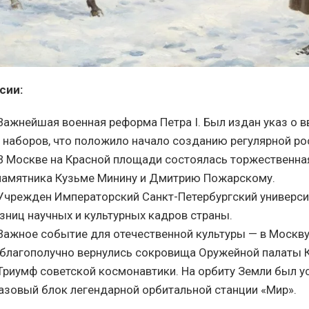
сии:
ажнейшая военная реформа Петра I. Был издан указ о 
 наборов, что положило начало созданию регулярной ро
 Москве на Красной площади состоялась торжественна
памятника Кузьме Минину и Дмитрию Пожарскому.
чрежден Императорский Санкт-Петербургский университ
зниц научных и культурных кадров страны.
ажное событие для отечественной культуры — в Москву
 благополучно вернулись сокровища Оружейной палаты 
риумф советской космонавтики. На орбиту Земли был 
азовый блок легендарной орбитальной станции «Мир».