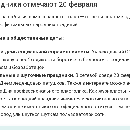
здники отмечают 20 февраля
т на события самого разного толка — от серьезных меж
еофициальных народных традиций.
е и общественные даты:
й день социальной справедливости.
Учрежденный ОО
т миру о необходимости бороться с бедностью, социал
вом и безработицей.
льные и шуточные праздники.
В сетевой среде 20 фев
Днем леденцовых петушков. Также в интернете можно в
е Дня профессионального алкоголика. Как журналисты,
ность: последний праздник является исключительно сат
емом и не имеет никакого официального статуса. Тем не
повод улыбнуться шуткам пользователей сети.