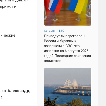
 этого дня: от
примет и
Сегодня, 11:09
мические
Приведут ли переговоры
России и Украины к
завершению СВО: что
известно на 6 августа 2026
года? Последние заявления
политиков
чают
Александр
,
а!