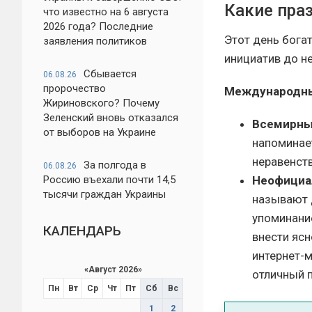
Какие пра
что известно на 6 августа
2026 года? Последние
Этот день бога
заявления политиков
инициатив до н
Сбывается
06.08.26
пророчество
Международны
Жириновского? Почему
Зеленский вновь отказался
Всемирны
от выборов на Украине
напоминае
неравенст
За полгода в
06.08.26
Россию въехали почти 14,5
Неофициа
тысячи граждан Украины
называют 
упоминани
КАЛЕНДАРЬ
внести яс
интернет-м
«
Август 2026
»
отличный 
Пн
Вт
Ср
Чт
Пт
Сб
Вс
1
2