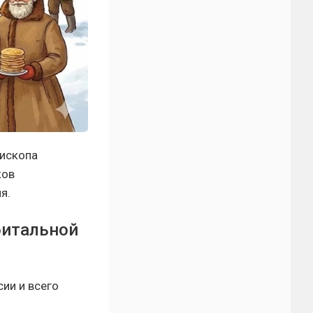
пископа
ков
я.
битальной
ии и всего