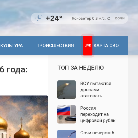
+24°
Ясно
ветер 0.8 м/с, Ю
СОЧИ
КУЛЬТУРА
ПРОИСШЕСТВИЯ
КАРТА СВО
ТОП ЗА НЕДЕЛЮ
6 года:
ВСУ пытаются
дронами
атаковать
территорию
Крыма: свежие
Россия
подробности
переходит на
налёта на
цифровой рубль:
сегодня,
почему новую
06.08.2026
систему сравнили
Сочи вечером 6