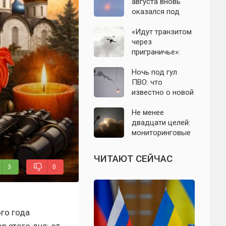
с моделью СССР
августа вновь
оказался под
угрозой атаки
беспилотников
«Идут транзитом
через
приграничье»:
офицер назвал
точки запуска
Ночь под гул
дронов ВСУ по
ПВО: что
Подмосковью
известно о новой
атаке БПЛА на
Подмосковье и
Не менее
Москву 6 августа
двадцати целей:
мониторинговые
каналы
сообщили о
ЧИТАЮТ СЕЙЧАС
группе БПЛА на
3
0
подлёте к
Подмосковью
го года