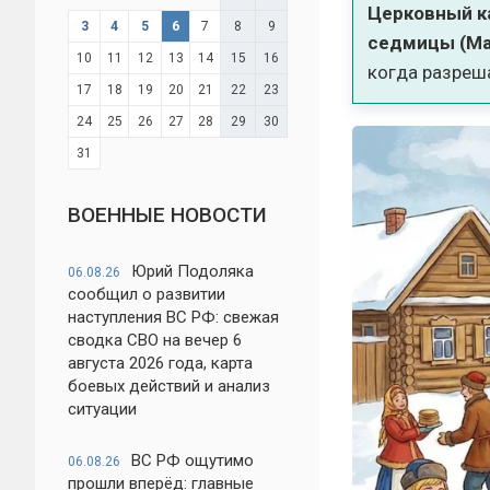
Церковный к
3
4
5
6
7
8
9
седмицы (М
10
11
12
13
14
15
16
когда разреш
17
18
19
20
21
22
23
24
25
26
27
28
29
30
31
ВОЕННЫЕ НОВОСТИ
Юрий Подоляка
06.08.26
сообщил о развитии
наступления ВС РФ: свежая
сводка СВО на вечер 6
августа 2026 года, карта
боевых действий и анализ
ситуации
ВС РФ ощутимо
06.08.26
прошли вперёд: главные