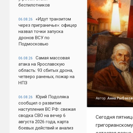
беспилотников
«Идут транзитом
06.08.26
через приграничье»: офицер
назвал точки запуска
дронов ВСУ по
Подмосковью
Самая массовая
06.08.26
атака на Ярославскую
область: 93 сбитых дрона,
четверо раненых, пожар на
НПЗ
Юрий Подоляка
06.08.26
Автор:
Анна Рыбаков
сообщил о развитии
наступления ВС РФ: свежая
сводка СВО на вечер 6
Сегодня пятница
августа 2026 года, карта
григорианскому
боевых действий и анализ