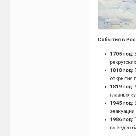
События в Рос
1705 год:
В
рекрутских
1818 год:
В
открытия 
1819 год:
У
главных ку
1945 год:
В
эвакуации
1986 год:
Т
выведен б