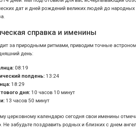
 314 дней. Мы подготовили для вас исчерпывающий обзор
еских дат и дней рождений великих людей до народных 
а.
ческая справка и именины
ледит за природными ритмами, приводим точные астроно
дняшний день:
лнца:
08:19
ический полдень:
13:24
нца:
18:29
тового дня:
10 часов 10 минут
и:
13 часов 50 минут
ому церковному календарю сегодня свои именины отме
р
. Не забудьте поздравить родных и близких с днем ангел