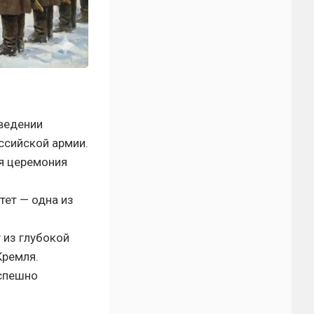
введении
ссийской армии.
я церемония
ет — одна из
 из глубокой
Кремля.
успешно