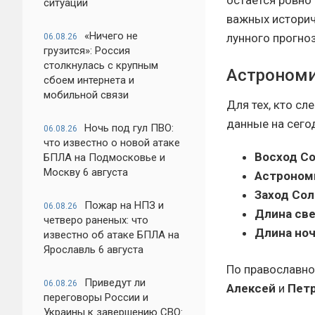
остается ровно
ситуации
важных историч
«Ничего не
лунного прогноз
06.08.26
грузится»: Россия
столкнулась с крупным
Астрономи
сбоем интернета и
мобильной связи
Для тех, кто с
данные на сего
Ночь под гул ПВО:
06.08.26
что известно о новой атаке
Восход Со
БПЛА на Подмосковье и
Москву 6 августа
Астроном
Заход Сол
Пожар на НПЗ и
06.08.26
Длина све
четверо раненых: что
Длина ноч
известно об атаке БПЛА на
Ярославль 6 августа
По православн
Приведут ли
06.08.26
Алексей
и
Пет
переговоры России и
Украины к завершению СВО: