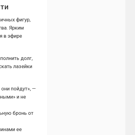
сти
ичных фигур,
ва. Ярким
я в эфире
полнить долг,
искать лазейки
 они пойдут», —
дными» и не
ьную бронь от
чинами ее