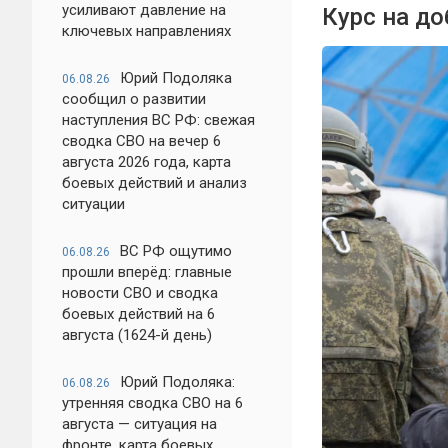
усиливают давление на
Курс на д
ключевых направлениях
Юрий Подоляка
06.08.26
сообщил о развитии
наступления ВС РФ: свежая
сводка СВО на вечер 6
августа 2026 года, карта
боевых действий и анализ
ситуации
ВС РФ ощутимо
06.08.26
прошли вперёд: главные
новости СВО и сводка
боевых действий на 6
августа (1624-й день)
Юрий Подоляка:
06.08.26
утренняя сводка СВО на 6
августа — ситуация на
фронте, карта боевых