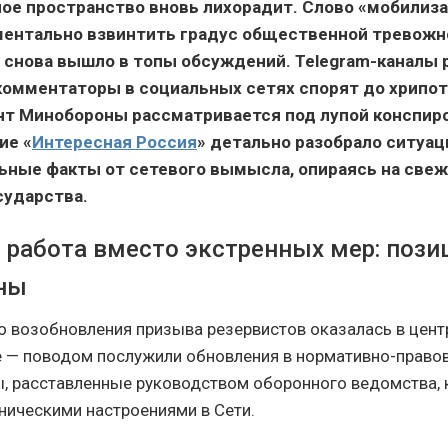
е пространство вновь лихорадит. Слово «мобилиза
ментально взвинтить градус общественной тревож
 снова вышло в топы обсуждений. Telegram-каналы 
 комментаторы в социальных сетях спорят до хрипот
т Минобороны рассматривается под лупой конспиро
ие «
Интересная Россия
» детально разобрало ситуац
ьные факты от сетевого вымысла, опираясь на свеж
сударства.
 работа вместо экстренных мер: пози
ны
о возобновления призыва резервистов оказалась в цент
е — поводом послужили обновления в нормативно-правов
, расставленные руководством оборонного ведомства,
аническими настроениями в Сети.