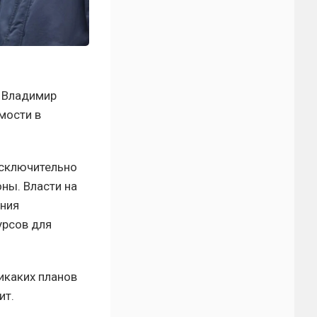
т Владимир
мости в
исключительно
ны. Власти на
ания
урсов для
икаких планов
ит.