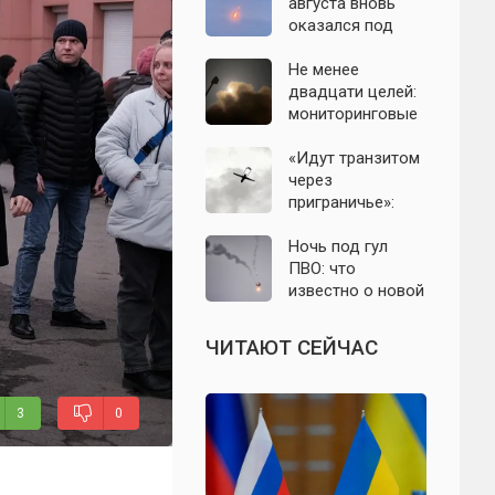
с моделью СССР
августа вновь
оказался под
угрозой атаки
беспилотников
Не менее
двадцати целей:
мониторинговые
каналы
сообщили о
«Идут транзитом
группе БПЛА на
через
подлёте к
приграничье»:
Подмосковью
офицер назвал
точки запуска
Ночь под гул
дронов ВСУ по
ПВО: что
Подмосковью
известно о новой
атаке БПЛА на
Подмосковье и
ЧИТАЮТ СЕЙЧАС
Москву 6 августа
3
0