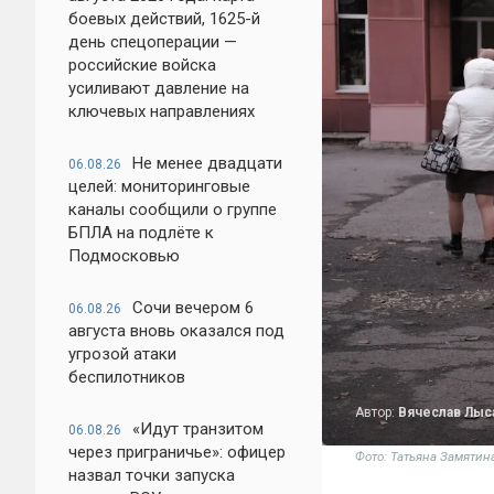
боевых действий, 1625-й
день спецоперации —
российские войска
усиливают давление на
ключевых направлениях
Не менее двадцати
06.08.26
целей: мониторинговые
каналы сообщили о группе
БПЛА на подлёте к
Подмосковью
Сочи вечером 6
06.08.26
августа вновь оказался под
угрозой атаки
беспилотников
Автор:
Вячеслав Лыс
«Идут транзитом
06.08.26
через приграничье»: офицер
Фото: Татьяна Замятина
назвал точки запуска