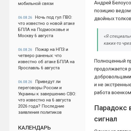
Андрей Белоусо
мобильной связи
позицию ведомс
Ночь под гул ПВО:
06.08.26
двойных толков
что известно о новой атаке
БПЛА на Подмосковье и
Москву 6 августа
«Я специальн
каких-то чре
Пожар на НПЗ и
06.08.26
четверо раненых: что
Полноценный пр
известно об атаке БПЛА на
Ярославль 6 августа
продолжается р
добровольцами.
Приведут ли
06.08.26
и не экстренные
переговоры России и
работа военком
Украины к завершению СВО:
что известно на 6 августа
2026 года? Последние
Парадокс 
заявления политиков
сигнал
КАЛЕНДАРЬ