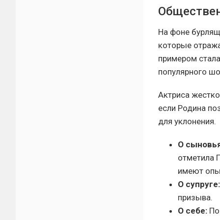
Обществен
На фоне бурлящ
которые отража
примером стала
популярного шоу
Актриса жестко
если Родина поз
для уклонения.
О сыновья
отметила П
имеют опы
О супруге:
призыва.
О себе:
Поп