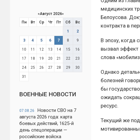
Одним из главн
медицинских тр
«
Август 2026
»
Белоусова. Док
Пн
Вт
Ср
Чт
Пт
Сб
Вс
контракта в пер
1
2
В эпоху, когда 
3
4
5
6
7
8
9
вызвал эффект 
10
11
12
13
14
15
16
слова «мобилиз
17
18
19
20
21
22
23
24
25
26
27
28
29
30
Однако детальн
31
болезней говор
бы государство
ВОЕННЫЕ НОВОСТИ
ожидать сокращ
ресурс.
Новости СВО на 7
07.08.26
августа 2026 года: карта
Текущий же под
боевых действий, 1625-й
мотивированные
день спецоперации —
российские войска