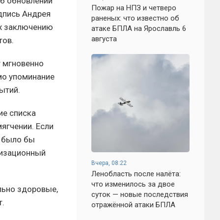
об обновлении
Пожар на НПЗ и четверо
дпись Андрея
раненых: что известно об
их заключению
атаке БПЛА на Ярославль 6
августа
тов.
т мгновенно
мо упоминание
ытий.
ие списка
смягчении. Если
о было бы
лизационный
Вчера, 08:22
Ленобласть после налёта:
что изменилось за двое
льно здоровые,
суток — новые последствия
т.
отражённой атаки БПЛА