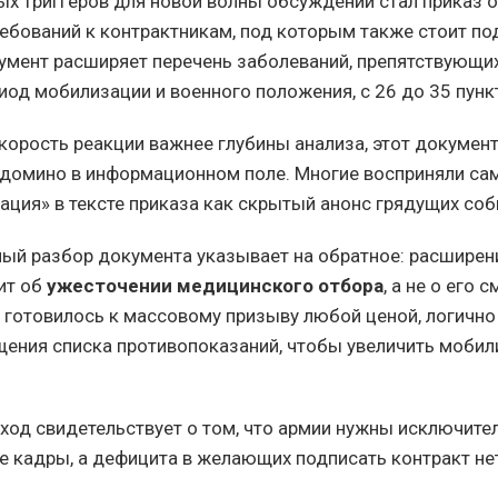
ых триггеров для новой волны обсуждений стал приказ 
ебований к контрактникам, под которым также стоит по
умент расширяет перечень заболеваний, препятствующ
иод мобилизации и военного положения, с 26 до 35 пунк
скорость реакции важнее глубины анализа, этот докумен
домино в информационном поле. Многие восприняли са
ация» в тексте приказа как скрытый анонс грядущих соб
ый разбор документа указывает на обратное: расширен
ит об
ужесточении медицинского отбора
, а не о его 
 готовилось к массовому призыву любой ценой, логичн
ения списка противопоказаний, чтобы увеличить моби
ход свидетельствует о том, что армии нужны исключите
 кадры, а дефицита в желающих подписать контракт не