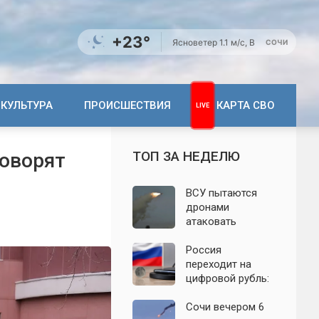
+23°
Ясно
ветер 1.1 м/с, В
СОЧИ
КУЛЬТУРА
ПРОИСШЕСТВИЯ
КАРТА СВО
ТОП ЗА НЕДЕЛЮ
говорят
ВСУ пытаются
дронами
атаковать
территорию
Крыма: свежие
Россия
подробности
переходит на
налёта на
цифровой рубль:
сегодня,
почему новую
06.08.2026
систему сравнили
Сочи вечером 6