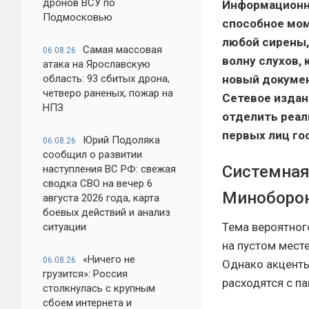
дронов ВСУ по
Информационно
Подмосковью
способное мо
любой сирены,
Самая массовая
06.08.26
волну слухов,
атака на Ярославскую
область: 93 сбитых дрона,
новый докумен
четверо раненых, пожар на
Сетевое издан
НПЗ
отделить реал
первых лиц го
Юрий Подоляка
06.08.26
сообщил о развитии
Системная
наступления ВС РФ: свежая
сводка СВО на вечер 6
Миноборо
августа 2026 года, карта
боевых действий и анализ
Тема вероятног
ситуации
на пустом мест
«Ничего не
06.08.26
Однако акценты
грузится»: Россия
расходятся с п
столкнулась с крупным
сбоем интернета и