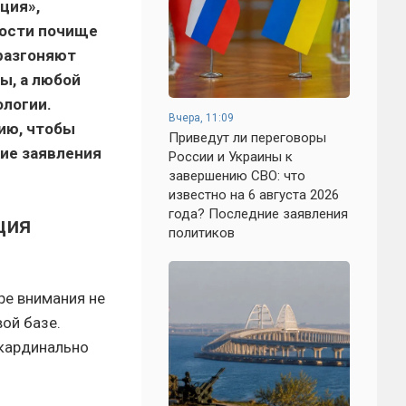
ция»,
ности почище
разгоняют
ы, а любой
логии.
Вчера, 11:09
ию, чтобы
Приведут ли переговоры
ие заявления
России и Украины к
завершению СВО: что
известно на 6 августа 2026
года? Последние заявления
ция
политиков
ре внимания не
ой базе.
 кардинально