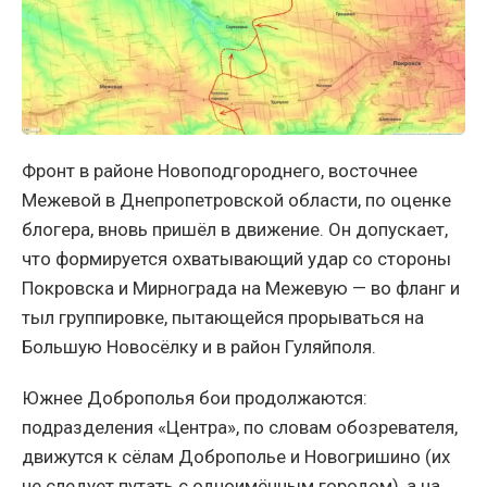
Фронт в районе Новоподгороднего, восточнее
Межевой в Днепропетровской области, по оценке
блогера, вновь пришёл в движение. Он допускает,
что формируется охватывающий удар со стороны
Покровска и Мирнограда на Межевую — во фланг и
тыл группировке, пытающейся прорываться на
Большую Новосёлку и в район Гуляйполя.
Южнее Доброполья бои продолжаются:
подразделения «Центра», по словам обозревателя,
движутся к сёлам Доброполье и Новогришино (их
не следует путать с одноимённым городом), а на