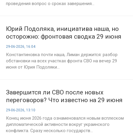
проведения вопрос о сроках завершения...
Юрий Подоляка, инициатива наша, но
осторожно: фронтовая сводка 29 июня
— успехи, угрозы и тревожные сигналы
29-06-2026, 16:04
Константиновка почти наша, Лиман держится: разбор
обстановки на всех участках фронта СВО на вечер 29
июня от Юрия Подоляки...
Завершится ли СВО после новых
переговоров? Что известно на 29 июня
о шансах на урегулирование конфликта
29-06-2026, 13:10
Конец июня 2026 года ознаменовался новым всплеском
дипломатической активности вокруг украинского
конфликта. Сразу несколько государств...