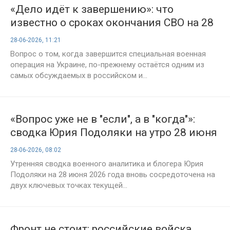
«Дело идёт к завершению»: что
известно о сроках окончания СВО на 28
июня 2026 года
28-06-2026, 11:21
Вопрос о том, когда завершится специальная военная
операция на Украине, по-прежнему остаётся одним из
самых обсуждаемых в российском и...
«Вопрос уже не в "если", а в "когда"»:
сводка Юрия Подоляки на утро 28 июня
— Константиновка на финишной
28-06-2026, 08:02
прямой, российские войска выходят к
Утренняя сводка военного аналитика и блогера Юрия
Сумам
Подоляки на 28 июня 2026 года вновь сосредоточена на
двух ключевых точках текущей...
Фронт не стоит: российские войска