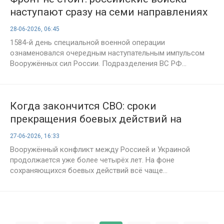
наступают сразу на семи направлениях
— карта боёв и военная сводка на 28
28-06-2026, 06:45
июня 2026 года, 1585-й день СВО
1584-й день специальной военной операции
ознаменовался очередным наступательным импульсом
Вооружённых сил России. Подразделения ВС РФ...
Когда закончится СВО: сроки
прекращения боевых действий на
сегодняшний день. Последние новости
27-06-2026, 16:33
об окончании спецоперации на
Вооружённый конфликт между Россией и Украиной
27.06.2026
продолжается уже более четырёх лет. На фоне
сохраняющихся боевых действий всё чаще...