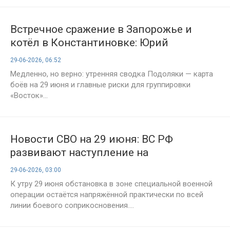
Встречное сражение в Запорожье и
котёл в Константиновке: Юрий
Подоляка подвёл итоги 1586-го дня
29-06-2026, 06:52
СВО — сводка на утро 29 июня
Медленно, но верно: утренняя сводка Подоляки — карта
боёв на 29 июня и главные риски для группировки
«Восток»...
Новости СВО на 29 июня: ВС РФ
развивают наступление на
Днепропетровском направлении, бои
29-06-2026, 03:00
идут у Купянска, Красного Лимана и
К утру 29 июня обстановка в зоне специальной военной
Волчанска
операции остаётся напряжённой практически по всей
линии боевого соприкосновения....