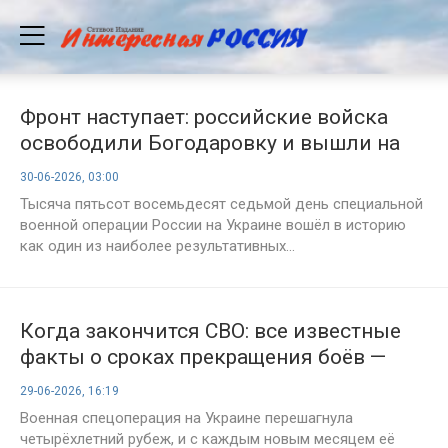
Фронт наступает: российские войска
освободили Богодаровку и вышли на
новые рубежи — итоги 1587-го дня СВО
30-06-2026, 03:00
Тысяча пятьсот восемьдесят седьмой день специальной
военной операции России на Украине вошёл в историю
как один из наиболее результативных...
Когда закончится СВО: все известные
факты о сроках прекращения боёв —
актуально на 29 июня 2026 года
29-06-2026, 16:19
Военная спецоперация на Украине перешагнула
четырёхлетний рубеж, и с каждым новым месяцем её