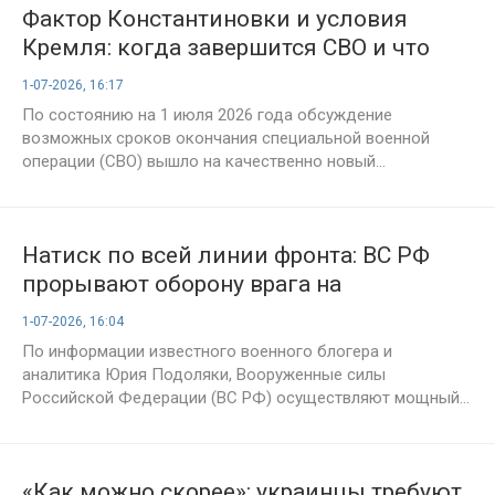
Фактор Константиновки и условия
Кремля: когда завершится СВО и что
определит сроки финала
1-07-2026, 16:17
По состоянию на 1 июля 2026 года обсуждение
возможных сроков окончания специальной военной
операции (СВО) вышло на качественно новый...
Натиск по всей линии фронта: ВС РФ
прорывают оборону врага на
Запорожском и Краматорском
1-07-2026, 16:04
направлениях — сводка Юрия Подоляки
По информации известного военного блогера и
на 1 июля 2026 года
аналитика Юрия Подоляки, Вооруженные силы
Российской Федерации (ВС РФ) осуществляют мощный...
«Как можно скорее»: украинцы требуют