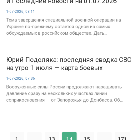
и последние новости на 01.07.2026
1-07-2026, 08:11
Тема завершения специальной военной операции на
Украине по-прежнему остаётся одной из самых
обсуждаемых в российском обществе. Дать...
Юрий Подоляка: последняя сводка СВО
на утро 1 июля — карта боевых
действий и анализ ситуации на фронте
1-07-2026, 07:36
Вооружённые силы России продолжают наращивать
давление сразу на нескольких участках линии
соприкосновения — от Запорожья до Донбасса. Об...
1
...
13
14
15
...
171