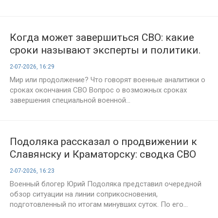
Когда может завершиться СВО: какие
сроки называют эксперты и политики.
Последние заявления и прогнозы на 2
2-07-2026, 16:29
июля 2026 года
Мир или продолжение? Что говорят военные аналитики о
сроках окончания СВО Вопрос о возможных сроках
завершения специальной военной...
Подоляка рассказал о продвижении к
Славянску и Краматорску: сводка СВО
на 2 июля, свежая карта боёв
2-07-2026, 16:23
Военный блогер Юрий Подоляка представил очередной
обзор ситуации на линии соприкосновения,
подготовленный по итогам минувших суток. По его...