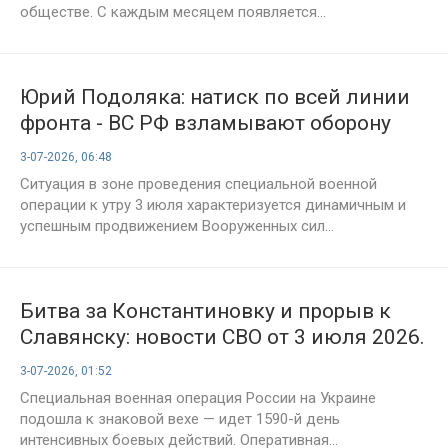
обществе. С каждым месяцем появляется...
Юрий Подоляка: натиск по всей линии
фронта - ВС РФ взламывают оборону
ВСУ под Славянском и выходят к
3-07-2026, 06:48
Осколу, сводка СВО на утро 03.07.2026
Ситуация в зоне проведения специальной военной
операции к утру 3 июля характеризуется динамичным и
успешным продвижением Вооруженных сил...
Битва за Константиновку и прорыв к
Славянску: новости СВО от 3 июля 2026.
Карта боёв на Украине сегодня, военная
3-07-2026, 01:52
сводка, 1590-й день спецоперации
Специальная военная операция России на Украине
России на Украине
подошла к знаковой вехе — идет 1590-й день
интенсивных боевых действий. Оперативная...