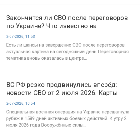
Закончится ли СВО после переговоров
по Украине? Что известно на
сегодняшний день, 2 июля, о
2-07-2026, 11:53
вероятности окончания конфликта
Есть ли шансы на завершение СВО после переговоров:
актуальная картина на сегодняшний день Переговорная
тематика вновь оказалась в центре...
ВС РФ резко продвинулись вперёд:
новости СВО от 2 июля 2026. Карты
боевых действий на Украине, военная
2-07-2026, 10:54
сводка, 1589-й день спецоперации
Специальная военная операция на Украине перешагнула
рубеж в 1589 дней активных боевых действий. К утру 2
июля 2026 года Вооружённые силы...