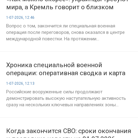
мира, а Кремль говорит о близком
финале, переговоры России и Украины,
1-07-2026, 12:46
последние новости на 01.07.2026
Вопрос о том, закончится ли специальная военная
операция после переговоров, снова оказался в центре
международной повестки. На протяжении...
Хроника специальной военной
операции: оперативная сводка и карта
боевых действий на 1 июля 2026 года
1-07-2026, 12:13
Российские вооруженные силы продолжают
демонстрировать высокую наступательную активность
сразу на нескольких ключевых направлениях зоны...
Когда закончится СВО: сроки окончания