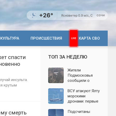
+26°
Ясно
ветер 0.9 м/с, С
СОЧИ
КУЛЬТУРА
ПРОИСШЕСТВИЯ
КАРТА СВО
ТОП ЗА НЕДЕЛЮ
жет спасти
гновенно
Жители
Подмосковья
лучай инсульта.
сообщили о
ся крутым
новых взрывах:
обнародованы
ВСУ атакуют Ялту
подробности о
морскими
налёте
дронами: первые
беспилотников 7
подробности на
августа
сегодня,
Подсчитаны
ему смерть