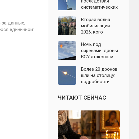
07.08.2026
последствия
систематических
атак БПЛА на
Ленинградскую
Вторая волна
-за данных,
область: что
мобилизации
уюся единичной:
известно к 7
2026: кого
августа 2026 года
призовут и есть
ли реальные
Ночь под
признаки
сиренами: дроны
ВСУ атаковали
Севастополь,
Евпаторию и
Более 20 дронов
район Сакской
шли на столицу:
ТЭС
подробности
отражённой
атаки на
ЧИТАЮТ СЕЙЧАС
Подмосковье 7
августа 2026 года