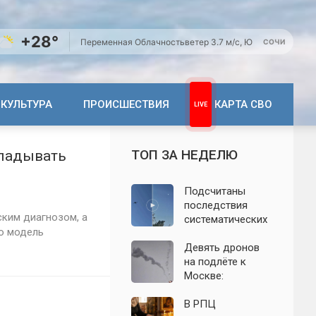
+28°
Переменная Облачность
ветер 3.7 м/с, Ю
СОЧИ
КУЛЬТУРА
ПРОИСШЕСТВИЯ
КАРТА СВО
ТОП ЗА НЕДЕЛЮ
кладывать
Подсчитаны
последствия
ким диагнозом, а
систематических
ю модель
атак БПЛА на
Ленинградскую
Девять дронов
область: что
на подлёте к
известно к 7
Москве:
августа 2026 года
подробности
ночной атаки
В РПЦ