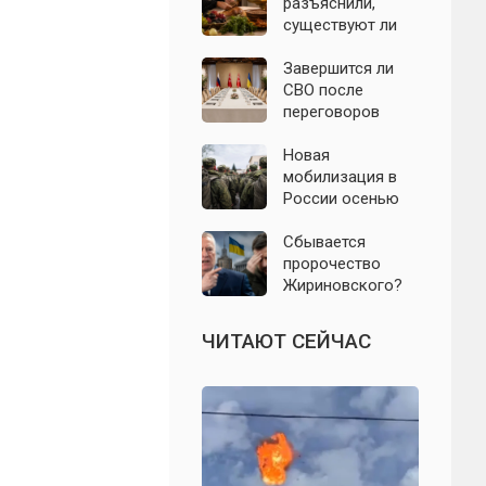
БПЛА 8 августа
разъяснили,
существуют ли
продукты,
которые
Завершится ли
православным
СВО после
нельзя есть даже
переговоров
вне поста
России и
Украины: что
Новая
известно к 8
мобилизация в
августа 2026 года
России осенью
2026 года: что
известно на 8
Сбывается
августа
пророчество
Жириновского?
Почему
Зеленский вновь
ЧИТАЮТ СЕЙЧАС
отказался от
выборов на
Украине