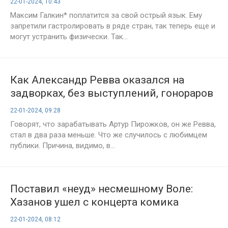
22-01-2024, 10:43
Максим Галкин* поплатится за свой острый язык. Ему
запретили гастролировать в ряде стран, так теперь еще и
могут устранить физически. Так...
Как Александр Ревва оказался на
задворках, без выступлений, гонораров
и миллионной российской аудитории
22-01-2024, 09:28
Говорят, что зарабатывать Артур Пирожков, он же Ревва,
стал в два раза меньше. Что же случилось с любимцем
публики. Причина, видимо, в...
Поставил «неуд» несмешному Воле:
Хазанов ушел с концерта комика
22-01-2024, 08:12