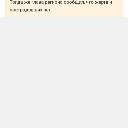
Тогда же глава региона сообщил, что жертв и
пострадавших нет.
К 8:38 счёт сбитых аппаратов вырос до 92, а к
11:18 — до 93. В 11:29 беспилотную опасность в
области отменили — режим действовал почти
девять часов.
Четверо раненых: что известно о
пострадавших
Первоначальная информация об отсутствии
пострадавших была скорректирована в течение
утра. Четыре человека получили осколочные
ранения; двух женщин и мужчину
госпитализировали, ещё одного мужчину врачи
осмотрели на месте — в госпитализации он не