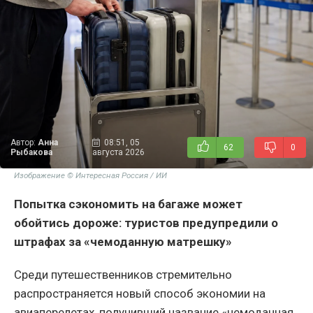
Автор:
Анна
08:51, 05
62
0
Рыбакова
августа 2026
Изображение © Интересная Россия / ИИ
Попытка сэкономить на багаже может
обойтись дороже: туристов предупредили о
штрафах за «чемоданную матрешку»
Среди путешественников стремительно
распространяется новый способ экономии на
авиаперелетах, получивший название «чемоданная