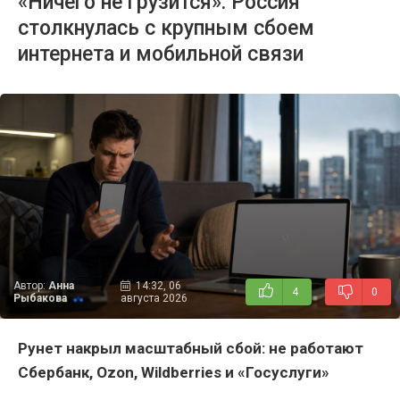
«Ничего не грузится»: Россия
столкнулась с крупным сбоем
интернета и мобильной связи
Автор:
Анна
14:32, 06
4
0
Рыбакова
августа 2026
Рунет накрыл масштабный сбой: не работают
Сбербанк,
Ozon,
Wildberries и «Госуслуги»