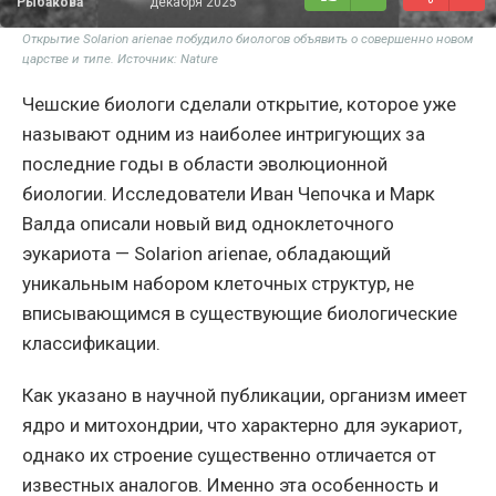
Рыбакова
декабря 2025
Открытие Solarion arienae побудило биологов объявить о совершенно новом
царстве и типе. Источник: Nature
Чешские биологи сделали открытие, которое уже
называют одним из наиболее интригующих за
последние годы в области эволюционной
биологии. Исследователи Иван Чепочка и Марк
Валда описали новый вид одноклеточного
эукариота — Solarion arienae, обладающий
уникальным набором клеточных структур, не
вписывающимся в существующие биологические
классификации.
Как указано в научной публикации, организм имеет
ядро и митохондрии, что характерно для эукариот,
однако их строение существенно отличается от
известных аналогов. Именно эта особенность и