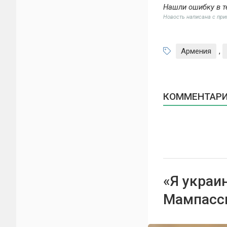
Нашли ошибку в т
Новость написана с пр
Армения
,
КОММЕНТАРИЕ
«Я украи
Мампасси