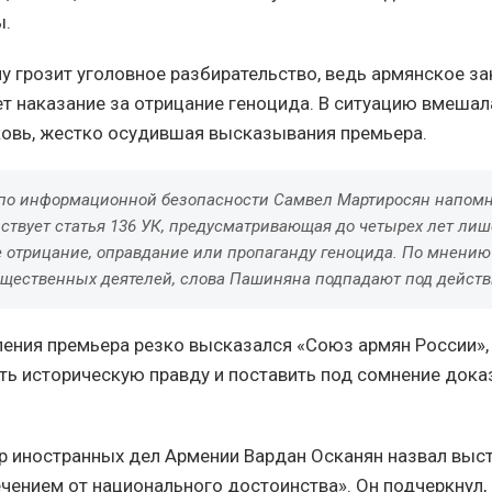
ы.
у грозит уголовное разбирательство, ведь армянское з
т наказание за отрицание геноцида. В ситуацию вмешал
овь, жестко осудившая высказывания премьера.
по информационной безопасности Самвел Мартиросян напомни
ствует статья 136 УК, предусматривающая до четырех лет ли
е отрицание, оправдание или пропаганду геноцида. По мнению
бщественных деятелей, слова Пашиняна подпадают под действи
вления премьера резко высказался «Союз армян России», 
ть историческую правду и поставить под сомнение док
 иностранных дел Армении Вардан Осканян назвал выс
чением от национального достоинства». Он подчеркнул, 