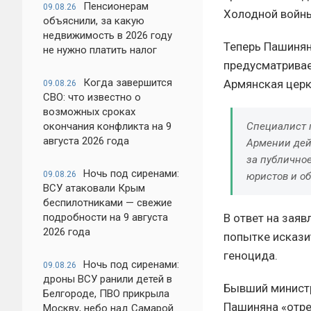
Пенсионерам
09.08.26
Холодной войн
объяснили, за какую
недвижимость в 2026 году
Теперь Пашинян
не нужно платить налог
предусматривае
Когда завершится
Армянская церк
09.08.26
СВО: что известно о
возможных сроках
окончания конфликта на 9
Специалист 
августа 2026 года
Армении дей
за публично
Ночь под сиренами:
09.08.26
юристов и о
ВСУ атаковали Крым
беспилотниками — свежие
подробности на 9 августа
В ответ на зая
2026 года
попытке искази
геноцида.
Ночь под сиренами:
09.08.26
дроны ВСУ ранили детей в
Бывший министр
Белгороде, ПВО прикрыла
Пашиняна «отре
Москву, небо над Самарой