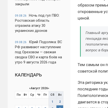
закрыли
образом премьер
откровенные ус
Ночь под гул ПВО:
09.08.26
ценой.
Ростовская область
отразила атаку 30
украинских дронов
Главный аргу
геноцида яко
Юрий Подоляка: ВС
09.08.26
геополитичес
РФ развивают наступление
вопрос в бор
под Ореховом — свежая
сводка СВО и карта боёв на
утро 9 августа 2026 года
Тем самым он п
советской поли
КАЛЕНДАРЬ
Эта риторика у
«
Август 2026
»
последние годы
Пн
Вт
Ср
Чт
Пт
Сб
Вс
Политологическ
двигается в ст
1
2