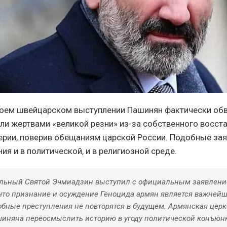
своем швейцарском выступлении Пашинян фактически обв
али жертвами «великой резни» из-за собственного восст
рии, поверив обещаниям царской России. Подобные за
ия и в политической, и в религиозной среде.
льный Святой Эчмиадзин выступил с официальным заявление
 что признание и осуждение Геноцида армян является важнейш
добные преступления не повторятся в будущем. Армянская цер
иняна переосмыслить историю в угоду политической конъюнк