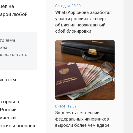
шел на
Сегодня, 08:09
WhatsApp снова заработал
карой любой
у части россиян: эксперт
объяснил неожиданный
сбой блокировки
то тема
мках
льзовала этот
ументом
оторый в
Вчера, 12:39
России.
За десять лет пенсии
тически
федеральных чиновников
еские и военные
выросли более чем вдвое