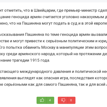
ит отметить, что в Швейцарии, где премьер-министр сде
ицание геноцида армян считается уголовно наказуемым д
ено, что на Пашиняна могут подать в суд и в этой европ
сказывания Пашиняна по теме геноцида армян вызвал
стве и могут привести к серьёзным политическим и юр
Его попытка обвинить Москву в манипуляции этим вопро
ку среди армянского народа, который на протяжении д
нание трагедии 1915 года.
астающего международного давления и политической не
аявления выглядят как опасная игра, последствия котор
не серьёзными как для самого Пашиняна, так и для всей
4
0