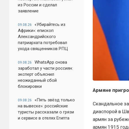
из России и сделал
заявление
«Убирайтесь из
09.08.26
Африки»: епископ
Александрийского
патриархата потребовал
ухода священников РПЦ
WhatsApp снова
09.08.26
заработал у части россиян:
эксперт объяснил
неожиданный сбой
блокировки
Армяне пригро
«Пять звёзд только
09.08.26
Скандальное за
на вывеске»: российские
диаспорой в Шв
туристы рассказали о грязи
и сервисе в отелях Египта
армян за рубеж
армян 1915 года