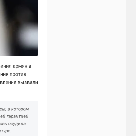
инил армян в
ания против
явления вызвали
м, в котором
ей гарантией
ковь осудила
туре.