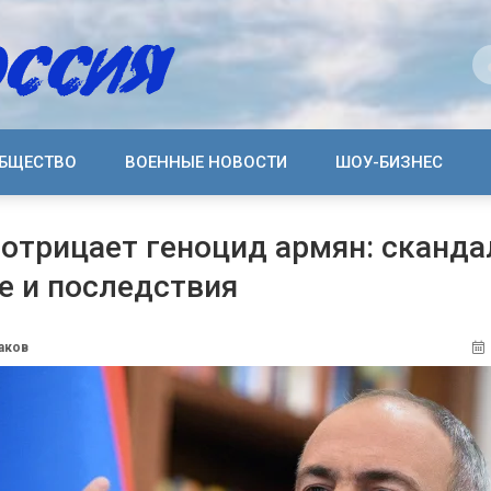
БЩЕСТВО
ВОЕННЫЕ НОВОСТИ
ШОУ-БИЗНЕС
отрицает геноцид армян: сканда
е и последствия
аков