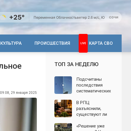
+25°
Переменная Облачность
ветер 2.6 м/с, Ю
СОЧИ
КУЛЬТУРА
ПРОИСШЕСТВИЯ
КАРТА СВО
ТОП ЗА НЕДЕЛЮ
льное
Подсчитаны
последствия
систематических
09:08, 29 января 2025
атак БПЛА на
Ленинградскую
В РПЦ
область: что
разъяснили,
известно к 7
существуют ли
августа 2026 года
продукты,
которые
«Решение уже