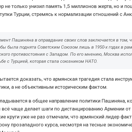
 не только унизил память 1,5 миллионов жертв, но и по
тупки Турции, стремясь к нормализации отношений с Ан
мент Пашиняна в оправдание своих слов заключается в том, ч
бы была поднята Советским Союзом лишь в 1950-х годах в ра
кого противостояния с Западом. По его мнению, Москва испо
ьбе с Турцией, которая стала союзником НАТО.
ытается доказать, что армянская трагедия стала инстр
тики, а не объективным историческим фактом.
кладывается в общее направление политики Пашиняна, к
 всё чаще делает шаги по дистанцированию Армении от 
ие круги уже не раз отмечали, что армянский лидер фак
орону прозападного курса, несмотря на тесные экономич