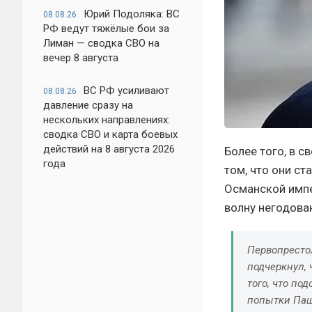
Юрий Подоляка: ВС
08.08.26
РФ ведут тяжёлые бои за
Лиман — сводка СВО на
вечер 8 августа
ВС РФ усиливают
08.08.26
давление сразу на
нескольких направлениях:
сводка СВО и карта боевых
действий на 8 августа 2026
Более того, в 
года
том, что они ст
Османской импе
волну негодован
Первопресто
подчеркнул,
того, что по
попытки Паш