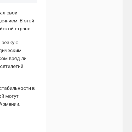
лал свои
еянием. В этой
ейской стране.
и резкую
идическим
сом вряд ли
есятилетий
стабильности в
ой могут
 Армении.