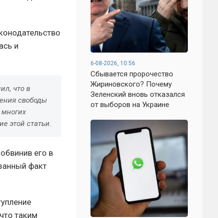
аконодательство
ась и
6-08-2026, 10:56
Сбывается пророчество
Жириновского? Почему
л, что в
Зеленский вновь отказался
шения свободы
от выборов на Украине
 многих
е этой статьи.
обвинив его в
азанный факт
тупление
что таким