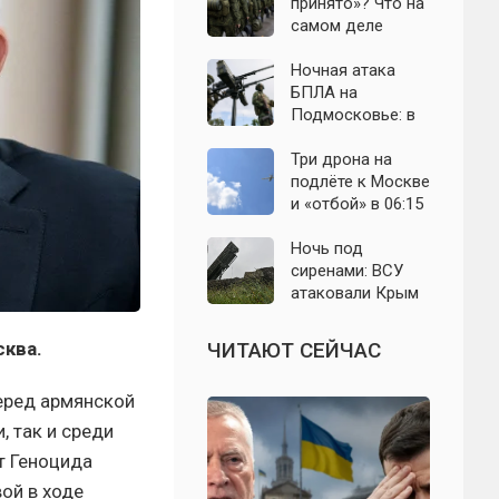
православным
принято»? Что на
нельзя есть даже
самом деле
вне поста
известно о
мобилизации
Ночная атака
осенью 2026
БПЛА на
года. Указ № 419,
Подмосковье: в
взломанный
Волоколамском
канал и осенние
округе сбиты
Три дрона на
выборы: откуда
воздушные цели
подлёте к Москве
растут слухи о
и «отбой» в 06:15
мобилизации
— что известно о
ночном налёте на
Ночь под
Подмосковье
сиренами: ВСУ
атаковали Крым
беспилотниками
— свежие
сква.
ЧИТАЮТ СЕЙЧАС
подробности на 9
августа 2026 года
еред армянской
 так и среди
т Геноцида
вой в ходе