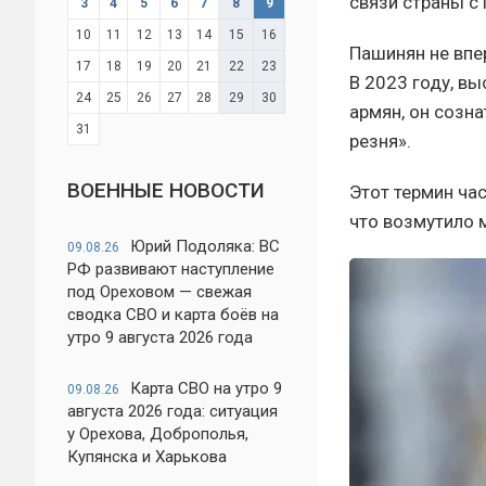
связи страны с
3
4
5
6
7
8
9
10
11
12
13
14
15
16
Пашинян не впе
17
18
19
20
21
22
23
В 2023 году, в
24
25
26
27
28
29
30
армян, он созн
31
резня».
ВОЕННЫЕ НОВОСТИ
Этот термин час
что возмутило 
Юрий Подоляка: ВС
09.08.26
РФ развивают наступление
под Ореховом — свежая
сводка СВО и карта боёв на
утро 9 августа 2026 года
Карта СВО на утро 9
09.08.26
августа 2026 года: ситуация
у Орехова, Доброполья,
Купянска и Харькова