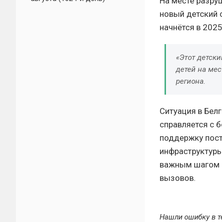
На месте разру
новый детский 
начнётся в 2025
«Этот детск
детей на мес
региона.
Ситуация в Бел
справляется с 
поддержку пос
инфраструктуры
важным шагом к
вызовов.
Нашли ошибку в т