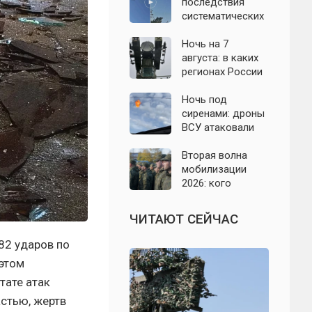
с моделью СССР
последствия
систематических
атак БПЛА на
Ленинградскую
Ночь на 7
область: что
августа: в каких
известно к 7
регионах России
августа 2026 года
объявляли угрозу
атаки БПЛА и
Ночь под
какие аэропорты
сиренами: дроны
вводили
ВСУ атаковали
ограничения
Севастополь,
Евпаторию и
Вторая волна
район Сакской
мобилизации
ТЭС
2026: кого
призовут и есть
ли реальные
ЧИТАЮТ СЕЙЧАС
признаки
82 ударов по
 этом
тате атак
стью, жертв