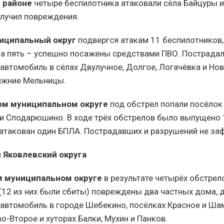
 районе
четыре беспилотника атаковали сёла Байцуры и
лучил повреждения.
иципальный округ
подвергся атакам 11 беспилотников,
 а пять – успешно посажены средствами ПВО. Пострадал
автомобиль в сёлах Двулучное, Долгое, Логачёвка и Нов
ижние Мельницы.
ом муниципальном округе
под обстрел попали посёлок
и Сподарюшино. В ходе трёх обстрелов было выпущено 
атакован один БПЛА. Пострадавших и разрушений не за
 Яковлевский округа
 муниципальном округе
в результате четырёх обстрело
(12 из них были сбиты) повреждены два частных дома, 
 автомобиль в городе Шебекино, посёлках Красное и Шам
-Второе и хуторах Балки, Мухин и Панков.