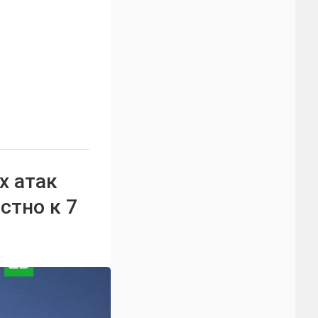
х атак
стно к 7