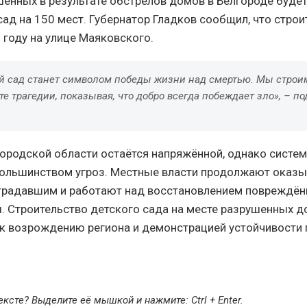
шенных в результате обстрелов домов в Белгороде буде
сад на 150 мест. Губернатор Гладков сообщил, что строи
 году на улице Маяковского.
ий сад станет символом победы жизни над смертью. Мы строи
те трагедии, показывая, что добро всегда побеждает зло», – п
городской области остаётся напряжённой, однако систе
большинством угроз. Местные власти продолжают оказы
традавшим и работают над восстановлением повреждён
. Строительство детского сада на месте разрушенных д
 возрождению региона и демонстрацией устойчивости 
ексте? Выделите её мышкой и нажмите:
Ctrl + Enter
.