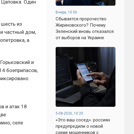
 Цаповка. Один
Вчера, 10:56
Сбывается пророчество
 шесть из
Жириновского? Почему
Зеленский вновь отказался
и частный дом,
от выборов на Украине
опетровка, а
 Горьковский и
14 боеприпасов,
фиксировано.
в и атак 18
5-08-2026, 10:20
две
«Это ваш сосед»: россиян
ино, селе
предупредили о новой
схеме мошенников с