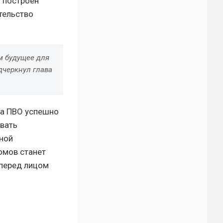
т построен
тельство
м будущее для
одчеркнул глава
ма ПВО успешно
вать
ной
омов станет
перед лицом