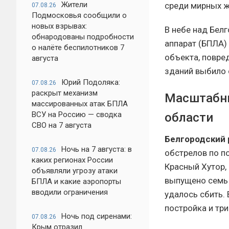
Жители
среди мирных ж
07.08.26
Подмосковья сообщили о
новых взрывах:
В небе над Бел
обнародованы подробности
аппарат (БПЛА)
о налёте беспилотников 7
объекта, повре
августа
зданий выбило 
Юрий Подоляка:
07.08.26
раскрыт механизм
Масштабны
массированных атак БПЛА
ВСУ на Россию — сводка
области
СВО на 7 августа
Белгородский 
Ночь на 7 августа: в
07.08.26
обстрелов по п
каких регионах России
Красный Хутор,
объявляли угрозу атаки
выпущено семь 
БПЛА и какие аэропорты
вводили ограничения
удалось сбить.
постройка и тр
Ночь под сиренами:
07.08.26
Крым отразил