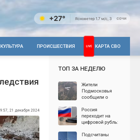
+27°
Ясно
ветер 1.7 м/с, З
СОЧИ
КУЛЬТУРА
ПРОИСШЕСТВИЯ
КАРТА СВО
ТОП ЗА НЕДЕЛЮ
следствия
Жители
Подмосковья
сообщили о
новых взрывах:
обнародованы
Россия
9:57, 21 декабря 2024
подробности о
переходит на
налёте
цифровой рубль:
беспилотников 7
почему новую
августа
систему сравнили
Подсчитаны