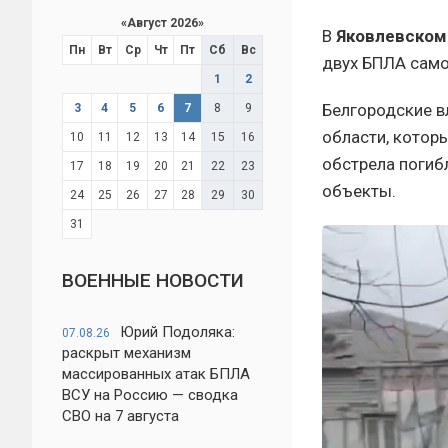
«
Август 2026
»
В
Яковлевском
Пн
Вт
Ср
Чт
Пт
Сб
Вс
двух БПЛА самол
1
2
Белгородские в
3
4
5
6
7
8
9
области, котор
10
11
12
13
14
15
16
обстрела погиб
17
18
19
20
21
22
23
объекты.
24
25
26
27
28
29
30
31
ВОЕННЫЕ НОВОСТИ
Юрий Подоляка:
07.08.26
раскрыт механизм
массированных атак БПЛА
ВСУ на Россию — сводка
СВО на 7 августа