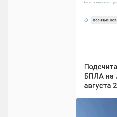
Новость написана с пр
военные нов
Подсчита
БПЛА на 
августа 