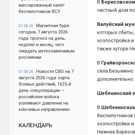
В
Борисовском
массированный налёт
частный дом по
беспилотников ВСУ
Валуйский мун
Магнитная буря
07.08.26
сегодня, 7 августа 2026
которых сбиты,
года: прогноз на день,
хозпостройка и 
неделю и месяц, чего
также хуторе Н
ожидать метеозависимым
россиянам
В
Грайворонск
сёла Безымено 
Новости СВО на 7
07.08.26
августа 2026 года: карта
дополнительно 
боевых действий, 1625-й
день спецоперации —
Шебекинский и
российские войска
усиливают давление на
В
Шебекинском
ключевых направлениях
беспилотников 
хозпостройки и
КАЛЕНДАРЬ
Нижнее Берёзово