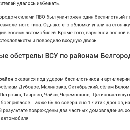
ителей удалось избежать.
городом силами ПВО был уничтожен один беспилотный л
 самолётного типа. Однако его обломки упали на стоянк
див восемь автомобилей. Кроме того, взрывной волной в
стеклопакеты и повредило входную дверь.
е обстрелы ВСУ по районам Белгоро
район
оказался под ударом беспилотников и артиллерии.
осёлкам Дубовое, Малиновка, Октябрьский, сёлам Белом
 Петровка, Таврово, Чайки, Черемошное, Щетиновка и ху
боеприпасов. Также было совершено 17 атак дронов, и
 В результате повреждены два частных домовладения, х
и автомобиля.