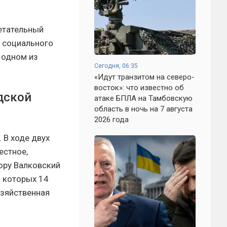
етательный
у социального
 одном из
Сегодня, 06:35
«Идут транзитом на северо-
восток»: что известно об
дской
атаке БПЛА на Тамбовскую
область в ночь на 7 августа
2026 года
 В ходе двух
естное,
тору Валковский
з которых 14
озяйственная