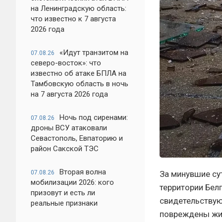
на Ленинградскую область:
что известно к 7 августа
2026 года
«Идут транзитом на
07.08.26
северо-восток»: что
известно об атаке БПЛА на
Тамбовскую область в ночь
на 7 августа 2026 года
Ночь под сиренами:
07.08.26
дроны ВСУ атаковали
Севастополь, Евпаторию и
район Сакской ТЭС
Вторая волна
07.08.26
За минувшие су
мобилизации 2026: кого
территории Бел
призовут и есть ли
свидетельствую
реальные признаки
повреждены жил