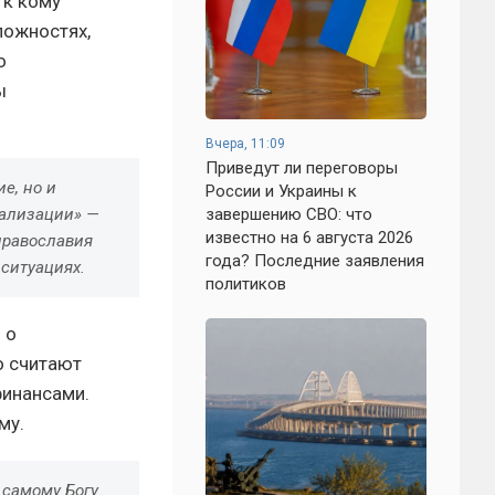
 к кому
ложностях,
о
ы
Вчера, 11:09
Приведут ли переговоры
е, но и
России и Украины к
иализации» —
завершению СВО: что
известно на 6 августа 2026
 православия
года? Последние заявления
ситуациях.
политиков
 о
о считают
финансами.
му.
самому Богу.