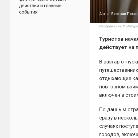
действий и главные
события
Автор:
Евгения Патан
Изображение © Интере
Туристов нача
действует на 
В разгар отпус
путешественник
отдыхающие как
повторном взим
включен в стои
По данным отра
сразу в нескол
случаях поступа
городов, включ