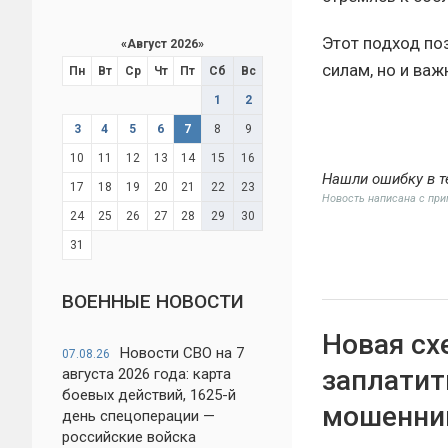
Этот подход по
«
Август 2026
»
силам, но и ва
Пн
Вт
Ср
Чт
Пт
Сб
Вс
1
2
3
4
5
6
7
8
9
10
11
12
13
14
15
16
Нашли ошибку в т
17
18
19
20
21
22
23
Новость написана с пр
24
25
26
27
28
29
30
31
ВОЕННЫЕ НОВОСТИ
Новая сх
Новости СВО на 7
07.08.26
заплатит
августа 2026 года: карта
боевых действий, 1625-й
мошенни
день спецоперации —
российские войска