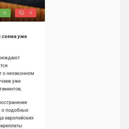
10
0
я схема уже
преждают
ются
т о незаконном
учаев уже
таментов.
ространение
я о подобных
да европейских
переплаты