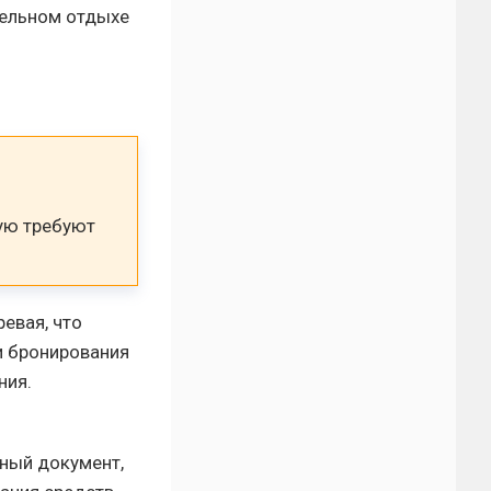
тельном отдыхе
тую требуют
евая, что
и бронирования
ния.
ный документ,