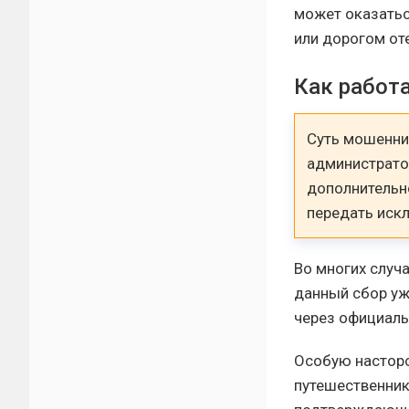
может оказатьс
или дорогом от
Как работ
Суть мошенни
администрато
дополнительно
передать иск
Во многих случ
данный сбор уж
через официаль
Особую насторо
путешественник