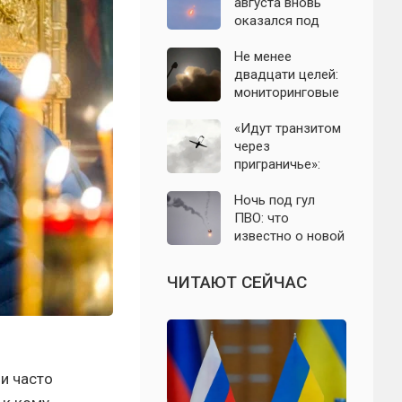
с моделью СССР
августа вновь
оказался под
угрозой атаки
беспилотников
Не менее
двадцати целей:
мониторинговые
каналы
сообщили о
«Идут транзитом
группе БПЛА на
через
подлёте к
приграничье»:
Подмосковью
офицер назвал
точки запуска
Ночь под гул
дронов ВСУ по
ПВО: что
Подмосковью
известно о новой
атаке БПЛА на
Подмосковье и
ЧИТАЮТ СЕЙЧАС
Москву 6 августа
и часто