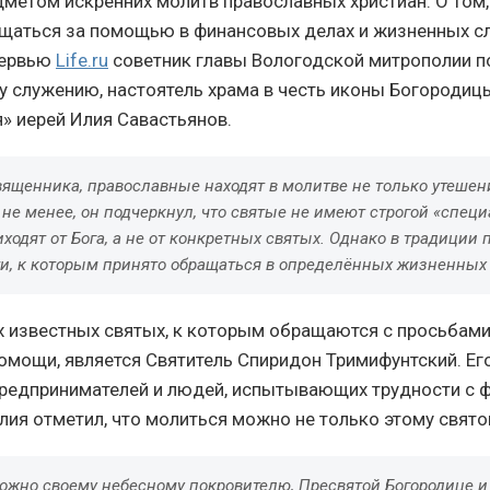
дметом искренних молитв православных христиан. О том,
щаться за помощью в финансовых делах и жизненных с
тервью
Life.ru
советник главы Вологодской митрополии п
 служению, настоятель храма в честь иконы Богородиц
» иерей Илия Савастьянов.
ященника, православные находят в молитве не только утешени
 не менее, он подчеркнул, что святые не имеют строгой «спец
иходят от Бога, а не от конкретных святых. Однако в традиции
ти, к которым принято обращаться в определённых жизненных 
 известных святых, к которым обращаются с просьбами
омощи, является Святитель Спиридон Тримифунтский. Ег
редпринимателей и людей, испытывающих трудности с 
лия отметил, что молиться можно не только этому свято
ожно своему небесному покровителю, Пресвятой Богородице и 