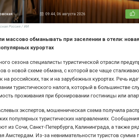
овская
09:44, 06 августа 2026
сная Россия / ИИ
ли массово обманывать при заселении в отели: нова
популярных курортах
кного сезона специалисты туристической отрасли преду
ов о новой схеме обмана, с которой все чаще сталкива
 на российских, так и на зарубежных курортах. Речь иде
ании туристического налога, который в большинстве сл
мость проживания при бронировании гостиницы или апар
слевых экспертов, мошенническая схема получила расп
ьких популярных туристических направлениях. Сообщени
ют из Сочи, Санкт-Петербурга, Калининграда, а также ря
ая Амстердам. Из-за невнимательности туристов сумма 