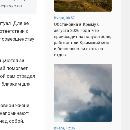
черкнул он.
Вчера, 08:57
туал. Для её
Обстановка в Крыму 6
августа 2026 года: что
ответствии с
происходит на полуострове,
у совершенству
работает ли Крымский мост
и безопасно ли ехать на
отдых
ащаются за
лай помогает
рой сам страдал
о близким для
ховной жизни
 напоминают:
 над собой,
Вчера, 12:36