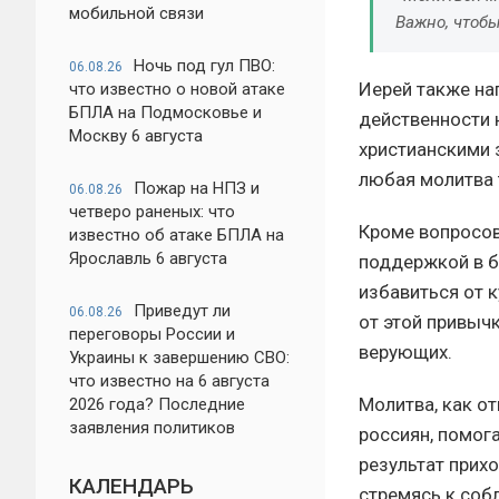
мобильной связи
Важно, чтобы
Ночь под гул ПВО:
06.08.26
Иерей также нап
что известно о новой атаке
БПЛА на Подмосковье и
действенности н
Москву 6 августа
христианскими 
любая молитва 
Пожар на НПЗ и
06.08.26
четверо раненых: что
Кроме вопросов
известно об атаке БПЛА на
Ярославль 6 августа
поддержкой в б
избавиться от 
Приведут ли
06.08.26
от этой привыч
переговоры России и
верующих.
Украины к завершению СВО:
что известно на 6 августа
Молитва, как о
2026 года? Последние
заявления политиков
россиян, помог
результат прихо
КАЛЕНДАРЬ
стремясь к соб