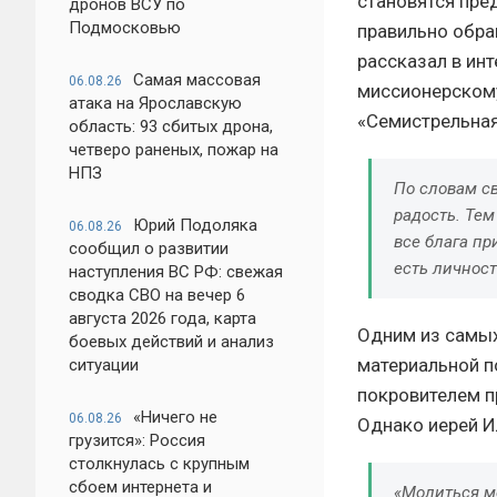
становятся пре
дронов ВСУ по
Подмосковью
правильно обра
рассказал в ин
Самая массовая
06.08.26
миссионерскому
атака на Ярославскую
«Семистрельная
область: 93 сбитых дрона,
четверо раненых, пожар на
НПЗ
По словам св
радость. Тем
Юрий Подоляка
06.08.26
все блага пр
сообщил о развитии
есть личнос
наступления ВС РФ: свежая
сводка СВО на вечер 6
августа 2026 года, карта
Одним из самых
боевых действий и анализ
материальной п
ситуации
покровителем п
«Ничего не
06.08.26
Однако иерей И
грузится»: Россия
столкнулась с крупным
сбоем интернета и
«Молиться м