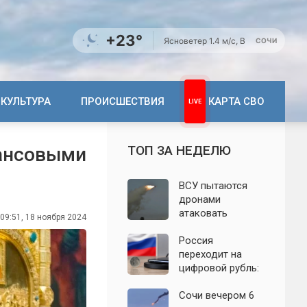
+23°
Ясно
ветер 1.4 м/с, В
СОЧИ
КУЛЬТУРА
ПРОИСШЕСТВИЯ
КАРТА СВО
ТОП ЗА НЕДЕЛЮ
нансовыми
ВСУ пытаются
дронами
атаковать
09:51, 18 ноября 2024
территорию
Крыма: свежие
Россия
подробности
переходит на
налёта на
цифровой рубль:
сегодня,
почему новую
06.08.2026
систему сравнили
Сочи вечером 6