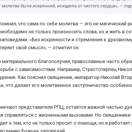
 молитва была искренней, исходила от чистого сердца», — под
омнил, что сама по себе молитва — это не магический ри
еобходимо не только произносить слова, но и жить в со
заповедями. «Без искренности и стремления к духовном
теряет свой смысл», — отметил он.
 материального благополучия, православные часто обр
орьбе с зависимостями. Например, Страстотерпец Нико
курения. Как пояснил священник, император Николай Вто
ки, что делает его молитвенное заступничество особенн
тмечают представители РПЦ, остаётся важной частью ду
ая справляться с жизненными вызовами. Но священники
дит к тем, кто не только просит о помощи, но и работает
людению Божьих заповедей.