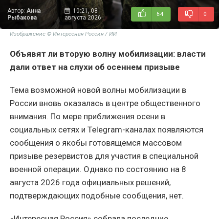
Автор:
Анна
10:21, 08
64
0
Рыбакова
августа 2026
Изображение © Интересная Россия / ИИ
Объявят ли вторую волну мобилизации: власти
дали ответ на слухи об осеннем призыве
Тема возможной новой волны мобилизации в
России вновь оказалась в центре общественного
внимания. По мере приближения осени в
социальных сетях и Telegram-каналах появляются
сообщения о якобы готовящемся массовом
призыве резервистов для участия в специальной
военной операции. Однако по состоянию на 8
августа 2026 года официальных решений,
подтверждающих подобные сообщения, нет.
«Интересная Россия» собрала последние