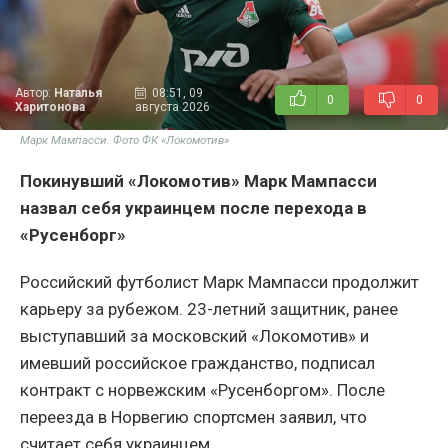
Автор:
Наталья
08:51, 09
0
0
Харитонова
августа 2026
Марк Мампасси. Фото ФК «Локомотив»
Покинувший «Локомотив» Марк Мампасси
назвал себя украинцем после перехода в
«Русенборг»
Российский футболист Марк Мампасси продолжит
карьеру за рубежом. 23-летний защитник, ранее
выступавший за московский «Локомотив» и
имевший российское гражданство, подписал
контракт с норвежским «Русенборгом». После
переезда в Норвегию спортсмен заявил, что
считает себя украинцем.