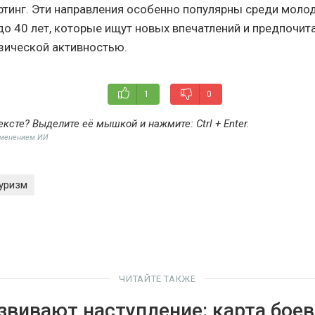
фтинг. Эти направления особенно популярны среди моло
до 40 лет, которые ищут новых впечатлений и предпочит
зической активностью.
1
0
ексте? Выделите её мышкой и нажмите:
Ctrl + Enter
.
именением ИИ
уризм
ЧИТАЙТЕ ТАКЖЕ
звивают наступление: карта бое