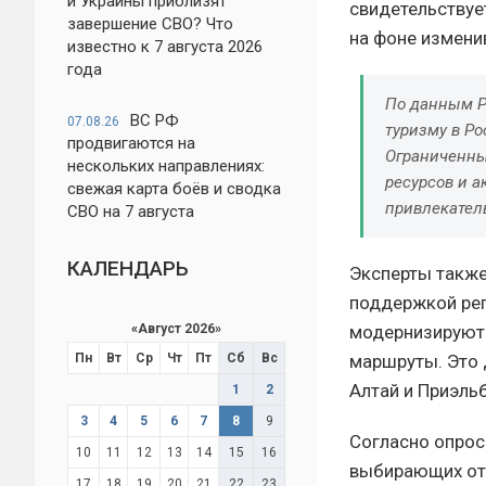
и Украины приблизят
свидетельствуе
завершение СВО? Что
на фоне измени
известно к 7 августа 2026
года
По данным Р
ВС РФ
07.08.26
туризму в Р
продвигаются на
Ограниченны
нескольких направлениях:
ресурсов и а
свежая карта боёв и сводка
привлекател
СВО на 7 августа
КАЛЕНДАРЬ
Эксперты также
поддержкой рег
модернизируют 
«
Август 2026
»
маршруты. Это 
Пн
Вт
Ср
Чт
Пт
Сб
Вс
Алтай и Приэль
1
2
3
4
5
6
7
8
9
Согласно опрос
10
11
12
13
14
15
16
выбирающих отд
17
18
19
20
21
22
23