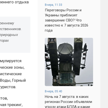
реннего отдыха
Вчера, 11:33
Переговоры России и
Украины приблизят
завершение СВО? Что
треннему
известно к 7 августа 2026
ественников.
года
 природных
горах
имулируется
ческие зоны,
ристические
 Воды, Горный
уристов.
Вчера, 05:40
Ночь на 7 августа: в каких
тов,
регионах России объявляли
ая трекинг,
угрозу атаки БПЛА и какие