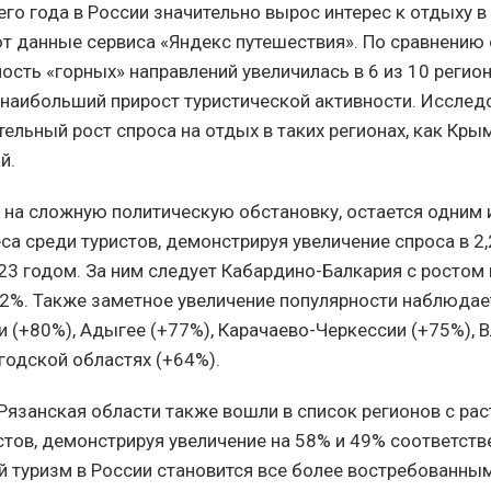
его года в России значительно вырос интерес к отдыху в 
т данные сервиса «Яндекс путешествия». По сравнению
ость «горных» направлений увеличилась в 6 из 10 регион
аибольший прирост туристической активности. Исслед
ельный рост спроса на отдых в таких регионах, как Кры
й.
 на сложную политическую обстановку, остается одним 
са среди туристов, демонстрируя увеличение спроса в 2,
23 годом. За ним следует Кабардино-Балкария с ростом в
82%. Также заметное увеличение популярности наблюдае
и (+80%), Адыгее (+77%), Карачаево-Черкессии (+75%),
годской областях (+64%).
Рязанская области также вошли в список регионов с ра
стов, демонстрируя увеличение на 58% и 49% соответств
й туризм в России становится все более востребованным