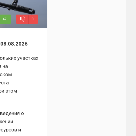
47
0
08.08.2026
ольких участках
 на
вском
уста
ри этом
сведения о
ижении
сурсов и