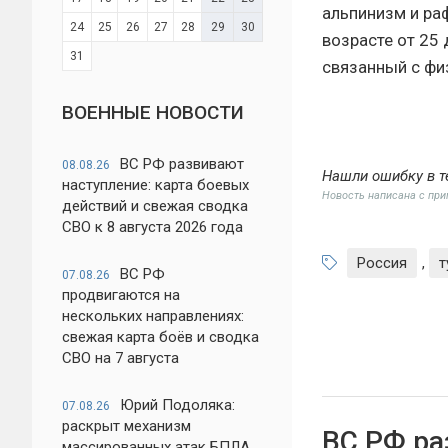
альпинизм и ра
24
25
26
27
28
29
30
возрасте от 25 
31
связанный с фи
ВОЕННЫЕ НОВОСТИ
ВС РФ развивают
08.08.26
Нашли ошибку в т
наступление: карта боевых
Новость написана с пр
действий и свежая сводка
СВО к 8 августа 2026 года
Россия
,
т
ВС РФ
07.08.26
продвигаются на
нескольких направлениях:
свежая карта боёв и сводка
СВО на 7 августа
Юрий Подоляка:
07.08.26
раскрыт механизм
ВС РФ ра
массированных атак БПЛА