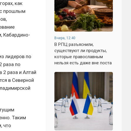
горах, как
 с прошлым
ов,
ование
м, Кабардино-
Вчера, 12:40
В РПЦ разъяснили,
существуют ли продукты,
из лидеров по
которые православным
нельзя есть даже вне поста
2 раза по
 2 раза и Алтай
тся в Северной
 Владимирской
стущим
енно. Таким
, что