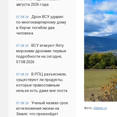
августа 2026 года
Дрон ВСУ ударил
07.08.26
по многоквартирному дому
в Керчи: погибли два
человека
ВСУ атакуют Ялту
07.08.26
морскими дронами: первые
подробности на сегодня,
07.08.2026
В РПЦ разъяснили,
07.08.26
существуют ли продукты,
которые православным
нельзя есть даже вне поста
Ученый назвал срок
07.08.26
исчезновения жизни на
Фото:
oldeem.ru
Земле: что произойдет