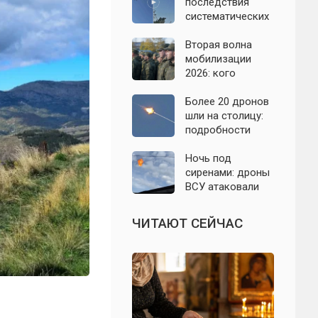
07.08.2026
последствия
систематических
атак БПЛА на
Ленинградскую
Вторая волна
область: что
мобилизации
известно к 7
2026: кого
августа 2026 года
призовут и есть
ли реальные
Более 20 дронов
признаки
шли на столицу:
подробности
отражённой
атаки на
Ночь под
Подмосковье 7
сиренами: дроны
августа 2026 года
ВСУ атаковали
Севастополь,
Евпаторию и
ЧИТАЮТ СЕЙЧАС
район Сакской
ТЭС