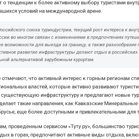
т о тенденции к более активному выбору туристами внут
вшихся условий на международной арене.
оссийского союза туриндустрии, текущий рост интереса к вну
оссии во многом связан с изменениями в предпочтениях путеш
е возможности для выезда за границу, а также разнообразие
ктивное развитие инфраструктуры делают отдых в российских 
ьной альтернативой зарубежным курортам.
 отмечают, что активный интерес к горным регионам ст
иональных властей, которые активно развивают туристи
существующую инфраструктуру и предлагают новые ту
делает такие направления, как Кавказские Минеральные
брусье, еще более доступными и привлекательными для т
ам, проведенным сервисом «Туту.ру», большинство турис
ых в горах, предпочитают активные виды отдыха, включ