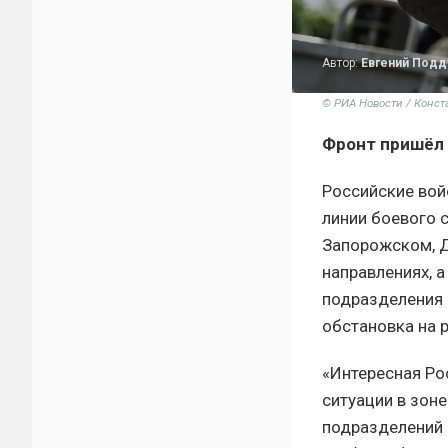
Автор:
Евгений Под
© РИА Новости / Конс
Фронт пришёл 
Российские вой
линии боевого 
Запорожском, 
направлениях, а
подразделения 
обстановка на 
«Интересная Ро
ситуации в зон
подразделений 