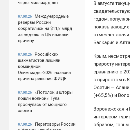
через миллиард лет
В августе текущ
свидетельствую
Международные
07.08.26
годом, популярн
резервы России
показывающих н
сократились на $11,8 млрд
отмечает значит
за неделю: в ЦБ назвали
причину
Балкария и Алта
Российских
07.08.26
Крым, несмотря
шахматистов лишили
приросту интере
командной
сравнению с 20
Олимпиады-2026: названа
причина решения ФИДЕ
с приростом в 
Осетии — Алани
«Потолок и шторы
07.08.26
(+65,5%) и Воло
пошли волной»: Тула
проснулась от мощного
Воронежская и 
хлопка
интересом тури
образом, горны
Переговоры России
07.08.26