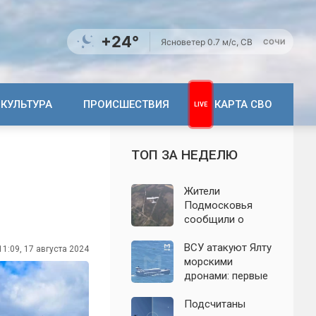
+24°
Ясно
ветер 0.7 м/с, СВ
СОЧИ
КУЛЬТУРА
ПРОИСШЕСТВИЯ
КАРТА СВО
ТОП ЗА НЕДЕЛЮ
Жители
Подмосковья
сообщили о
новых взрывах:
обнародованы
ВСУ атакуют Ялту
11:09, 17 августа 2024
подробности о
морскими
налёте
дронами: первые
беспилотников 7
подробности на
августа
сегодня,
Подсчитаны