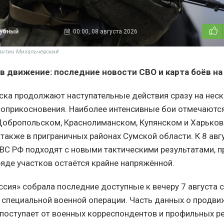
дубный
00:00, 08 августа 2026
тантин Михальчевский
в движение: последние новости СВО и карта боёв на 
ска продолжают наступательные действия сразу на неск
соприкосновения. Наиболее интенсивные бои отмечаются
Добропольском, Краснолиманском, Купянском и Харько
 также в приграничных районах Сумской области. К 8 авг
ВС РФ подходят с новыми тактическими результатами, п
ряде участков остаётся крайне напряжённой.
ссия» собрала последние доступные к вечеру 7 августа 
е специальной военной операции. Часть данных о продв
поступает от военных корреспондентов и профильных ре