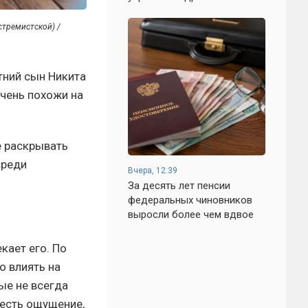
стремистской) /
етний сын Никита
очень похожи на
е раскрывать
среди
Вчера, 12:39
За десять лет пенсии
федеральных чиновников
выросли более чем вдвое
кает его. По
о влиять на
ые не всегда
 есть ощущение,