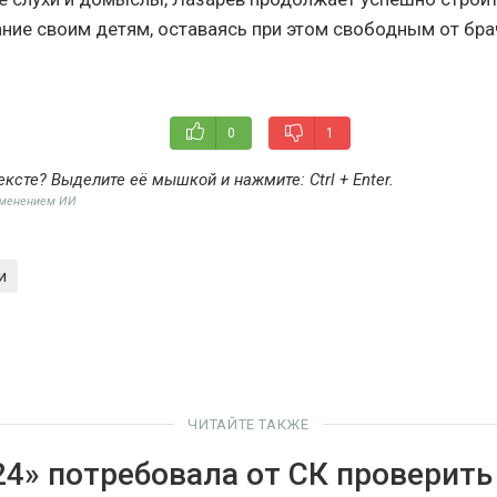
ание своим детям, оставаясь при этом свободным от бр
0
1
ексте? Выделите её мышкой и нажмите:
Ctrl + Enter
.
именением ИИ
и
ЧИТАЙТЕ ТАКЖЕ
24» потребовала от СК проверить