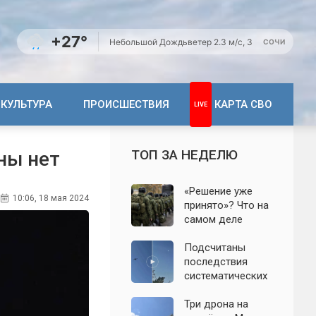
+27°
Небольшой Дождь
ветер 2.3 м/с, З
СОЧИ
КУЛЬТУРА
ПРОИСШЕСТВИЯ
КАРТА СВО
ТОП ЗА НЕДЕЛЮ
ны нет
«Решение уже
10:06, 18 мая 2024
принято»? Что на
самом деле
известно о
мобилизации
Подсчитаны
осенью 2026
последствия
года. Указ № 419,
систематических
взломанный
атак БПЛА на
канал и осенние
Ленинградскую
Три дрона на