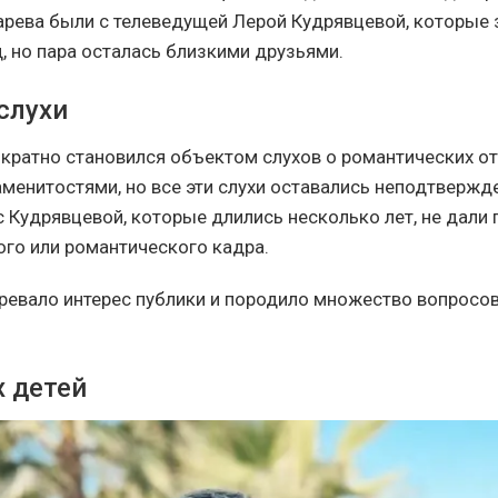
рева были с телеведущей Лерой Кудрявцевой, которые 
, но пара осталась близкими друзьями.
слухи
кратно становился объектом слухов о романтических о
менитостями, но все эти слухи оставались неподтверж
 Кудрявцевой, которые длились несколько лет, не дали 
ого или романтического кадра.
ревало интерес публики и породило множество вопросов
х детей