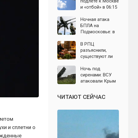
выборы: откуда
область: что
подлёте к Москве
растут слухи о
известно к 7
и «отбой» в 06:15
мобилизации
августа 2026 года
— что известно о
ночном налёте на
Ночная атака
Подмосковье
БПЛА на
Подмосковье: в
Волоколамском
округе сбиты
В РПЦ
воздушные цели
разъяснили,
существуют ли
продукты,
которые
Ночь под
православным
сиренами: ВСУ
нельзя есть даже
атаковали Крым
вне поста
беспилотниками
— свежие
ЧИТАЮТ СЕЙЧАС
подробности на 9
августа 2026 года
дметом
хи и сплетни о
ржденные