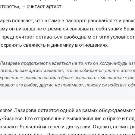
отерять», — считает артист.
арев полагает, что штамп в паспорте расслабляет и рас
ому он никогда не стремился связывать себя узами брак
о предпочитает оставаться свободным от этих условносте
сохранять свежесть и динамику в отношениях.
азарева продолжают надеяться на то, что он когда-нибудь из
ится, но сам артист заявляет, что не собирается делать этого
откровенные высказывания о браке вызывают смешанные чувст
живают его выбор, другие не понимают, почему он избегает о
ергея Лазарева остается одной из самых обсуждаемых 
-бизнесе. Его откровенные высказывания о браке и по
ывают большой интерес и дискуссии. Однако, несмотря
 слухи и домыслы, Лазарев продолжает успешно строит