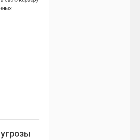
ачных
 угрозы