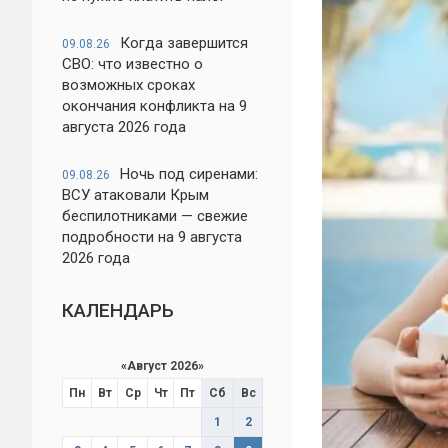
Когда завершится
09.08.26
СВО: что известно о
возможных сроках
окончания конфликта на 9
августа 2026 года
Ночь под сиренами:
09.08.26
ВСУ атаковали Крым
беспилотниками — свежие
подробности на 9 августа
2026 года
КАЛЕНДАРЬ
«
Август 2026
»
Пн
Вт
Ср
Чт
Пт
Сб
Вс
1
2