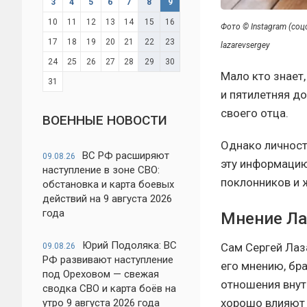
3
4
5
6
7
8
9
10
11
12
13
14
15
16
Фото © Instagram (со
17
18
19
20
21
22
23
lazarevsergey
24
25
26
27
28
29
30
Мало кто знает,
31
и пятилетняя до
своего отца.
ВОЕННЫЕ НОВОСТИ
Однако личност
ВС РФ расширяют
09.08.26
эту информацию
наступление в зоне СВО:
поклонников и 
обстановка и карта боевых
действий на 9 августа 2026
года
Мнение Ла
Юрий Подоляка: ВС
Сам Сергей Лаза
09.08.26
РФ развивают наступление
его мнению, бр
под Ореховом — свежая
отношения внут
сводка СВО и карта боёв на
хорошо влияют 
утро 9 августа 2026 года