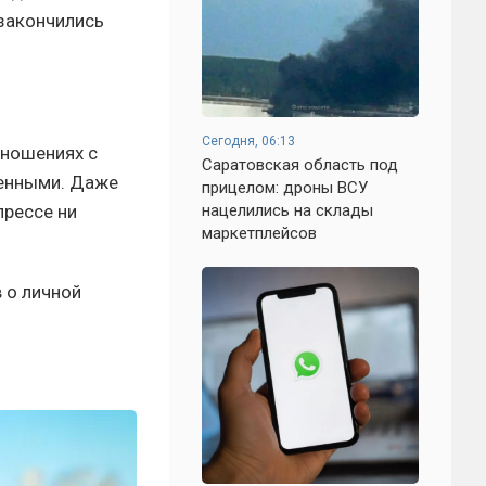
закончились
Сегодня, 06:13
тношениях с
Саратовская область под
денными. Даже
прицелом: дроны ВСУ
прессе ни
нацелились на склады
маркетплейсов
 о личной