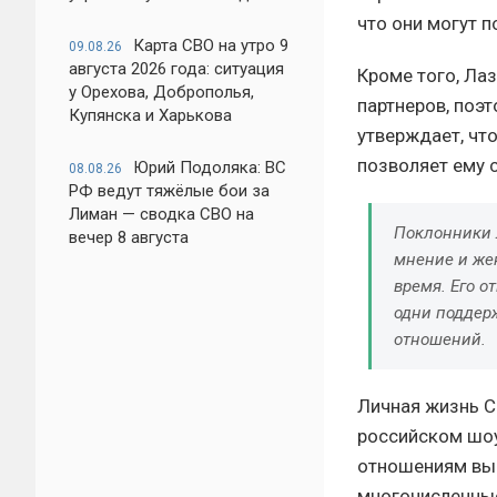
что они могут п
Карта СВО на утро 9
09.08.26
августа 2026 года: ситуация
Кроме того, Лаз
у Орехова, Доброполья,
партнеров, поэт
Купянска и Харькова
утверждает, чт
позволяет ему 
Юрий Подоляка: ВС
08.08.26
РФ ведут тяжёлые бои за
Лиман — сводка СВО на
Поклонники Л
вечер 8 августа
мнение и жен
время. Его 
одни поддер
отношений.
Личная жизнь С
российском шоу
отношениям выз
многочисленные