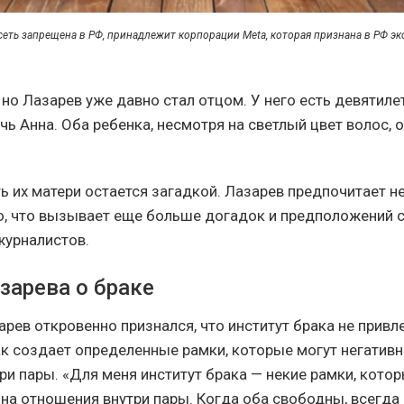
цсеть запрещена в РФ, принадлежит корпорации Meta, которая признана в РФ эк
 но Лазарев уже давно стал отцом. У него есть девятил
чь Анна. Оба ребенка, несмотря на светлый цвет волос, 
ь их матери остается загадкой. Лазарев предпочитает н
, что вызывает еще больше догадок и предположений 
журналистов.
зарева о браке
рев откровенно признался, что институт брака не привле
ак создает определенные рамки, которые могут негативн
ри пары. «Для меня институт брака — некие рамки, котор
на отношения внутри пары. Когда оба свободны, всегда