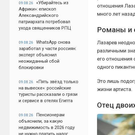
«Убирайтесь из
09.08.26
отношения Лаза
Африки»: епископ
много лет назад
Александрийского
патриархата потребовал
ухода священников РПЦ
Романы и 
Лазарев неодно
WhatsApp снова
09.08.26
заработал у части россиян:
различными зна
эксперт объяснил
его отношения с
неожиданный сбой
одного пикантн
блокировки
Это лишь подог
«Пять звёзд только
09.08.26
на вывеске»: российские
жизни артиста.
туристы рассказали о грязи
и сервисе в отелях Египта
Отец двои
Пенсионерам
09.08.26
объяснили, за какую
недвижимость в 2026 году
не нужно платить налог