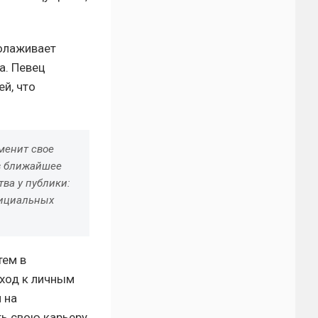
холаживает
а. Певец
й, что
менит свое
 в ближайшее
ва у публики:
фициальных
тем в
дход к личным
 на
ь свою карьеру