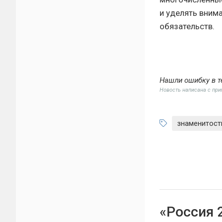
и уделять вним
обязательств.
Нашли ошибку в т
Новость написана с пр
знаменитост
«Россия 