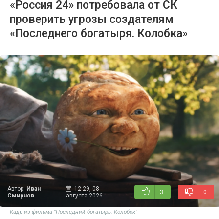
«Россия 24» потребовала от СК
проверить угрозы создателям
«Последнего богатыря. Колобка»
Автор:
Иван
12:29, 08
3
0
Смирнов
августа 2026
Кадр из фильма "Последний богатырь. Колобок"