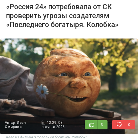
«Россия 24» потребовала от СК
проверить угрозы создателям
«Последнего богатыря. Колобка»
Автор:
Иван
12:29, 08
3
0
Смирнов
августа 2026
Кадр из фильма "Последний богатырь. Колобок"