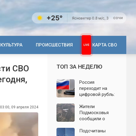
+25°
Ясно
ветер 0.8 м/с, З
СОЧИ
КУЛЬТУРА
ПРОИСШЕСТВИЯ
КАРТА СВО
ТОП ЗА НЕДЕЛЮ
сти СВО
егодня,
Россия
переходит на
цифровой рубль:
почему новую
систему сравнили
Жители
03:00, 09 апреля 2024
с моделью СССР
Подмосковья
сообщили о
новых взрывах:
обнародованы
Подсчитаны