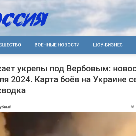
БЩЕСТВО
ВОЕННЫЕ НОВОСТИ
ШОУ-БИЗНЕС
сает укрепы под Вербовым: ново
ля 2024. Карта боёв на Украине с
сводка
дубный