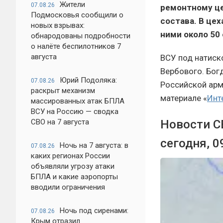
Жители
07.08.26
ремонтному це
Подмосковья сообщили о
состава. В це
новых взрывах:
ними около 50
обнародованы подробности
о налёте беспилотников 7
августа
ВСУ под натиск
Вербового. Бог
Юрий Подоляка:
07.08.26
Российской арми
раскрыт механизм
материале «
Инт
массированных атак БПЛА
ВСУ на Россию — сводка
СВО на 7 августа
Новости СВ
сегодня, 0
Ночь на 7 августа: в
07.08.26
каких регионах России
объявляли угрозу атаки
БПЛА и какие аэропорты
вводили ограничения
Ночь под сиренами:
07.08.26
Крым отразил