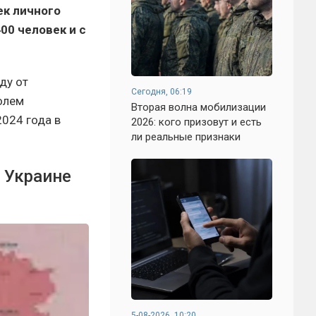
ек личного
00 человек и с
ду от
Сегодня, 06:19
олем
Вторая волна мобилизации
2024 года в
2026: кого призовут и есть
ли реальные признаки
а Украине
5-08-2026, 10:20