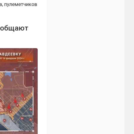
в, пулеметчиков
сообщают