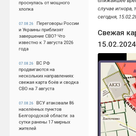
ближайшее врем
проснулась от мощного
случае игнора,
хлопка
сегодня, 15.02.
Переговоры России
07.08.26
и Украины приблизят
Свежая ка
завершение СВО? Что
известно к 7 августа 2026
15.02.2024
года
ВС РФ
07.08.26
продвигаются на
нескольких направлениях:
свежая карта боёв и сводка
СВО на 7 августа
ВСУ атаковали 86
07.08.26
населённых пунктов
Белгородской области: за
сутки ранены 17 мирных
жителей