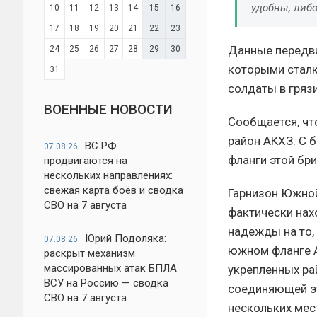
удобны, либ
10
11
12
13
14
15
16
17
18
19
20
21
22
23
Данные передви
24
25
26
27
28
29
30
которыми сталк
31
солдаты в грязи
ВОЕННЫЕ НОВОСТИ
Сообщается, чт
район АКХЗ. С 
ВС РФ
07.08.26
фланги этой бр
продвигаются на
нескольких направлениях:
свежая карта боёв и сводка
Гарнизон Южной
СВО на 7 августа
фактически нахо
надежды на то,
Юрий Подоляка:
07.08.26
южном фланге А
раскрыт механизм
массированных атак БПЛА
укрепленных ра
ВСУ на Россию — сводка
соединяющей эт
СВО на 7 августа
нескольких мес