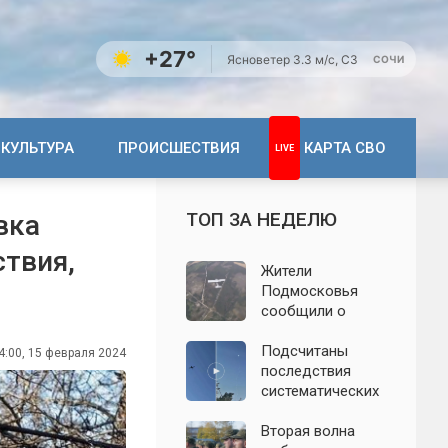
+27°
Ясно
ветер 3.3 м/с, СЗ
СОЧИ
КУЛЬТУРА
ПРОИСШЕСТВИЯ
КАРТА СВО
ТОП ЗА НЕДЕЛЮ
вка
ствия,
Жители
Подмосковья
сообщили о
новых взрывах:
обнародованы
Подсчитаны
4:00, 15 февраля 2024
подробности о
последствия
налёте
систематических
беспилотников 7
атак БПЛА на
августа
Ленинградскую
Вторая волна