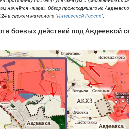
я противнику поставят ультиматум с требованием слож
 там начнётся «жара». Обзор происходящего на Авдеевс
2024 в свежем материале "
Интересной России
".
рта боевых действий под Авдеевкой с