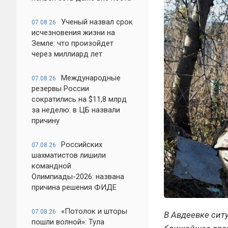
Ученый назвал срок
07.08.26
исчезновения жизни на
Земле: что произойдет
через миллиард лет
Международные
07.08.26
резервы России
сократились на $11,8 млрд
за неделю: в ЦБ назвали
причину
Российских
07.08.26
шахматистов лишили
командной
Олимпиады-2026: названа
причина решения ФИДЕ
«Потолок и шторы
07.08.26
В Авдеевке сит
пошли волной»: Тула