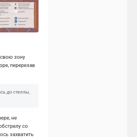
 свою зону
оре, перерезав
сь до стеллы,
ере, не
обстрелу со
ось захватить