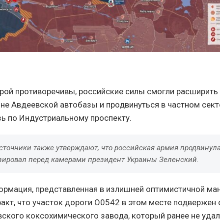
рой противоречивы, российские силы смогли расширить
оне Авдеевской автобазы и продвинуться в частном сект
ь по Индустриальному проспекту.
сточники также утверждают, что российская армия продвинула
озировал перед камерами президент Украины Зеленский.
ормация, представленная в излишней оптимистичной ман
факт, что участок дороги О0542 в этом месте подвержен 
ского коксохимического завода, который ранее не удал