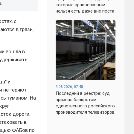
м.
которые православным
нельзя есть даже вне поста
стях, с
ются в грязи,
ми вошла в
 удерживать
ца" и
5-08-2026, 07:45
ы не теряют
Последний в реестре: суд
ясь туманом. На
признал банкротом
круг
единственного российского
производителя телевизоров
сток дороги,
атаковать в
мощью ФАБов по