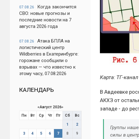
Когда закончится
07.08.26
СВО: новые прогнозы и
последние новости на 7
августа 2026 года
Атака БПЛА на
07.08.26
логистический центр
Wildberries в Екатеринбурге:
горожане сообщили о
взрывах — что известно к
этому часу, 07.08.2026
Карта: ТГ-кана
КАЛЕНДАРЬ
В Авдеевке рос
АКХЗ от осталь
«
Август 2026
»
западе - до рес
Пн
Вт
Ср
Чт
Пт
Сб
Вс
1
2
Группы наше
3
4
5
6
7
8
9
силы в центр