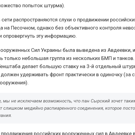
ножество попыток штурма).
в сети распространяются слухи о продвижении российск
а на Песочном, однако без объективного контроля нев
и опровергнуть эту информацию.
Вооруженных Сил Украины была выведена из Авдеевки, 
ь только небольшая группа из нескольких БМП и танков.
енштаба делает большую ставку на 3-й отдельный шту
й должен удерживать фронт практически в одиночку (за с
вооружения).
е, мы не исключаем возможность, что пан Сырский хочет таки
от слишком медийно распиаренного соединения, которое посто
мания.
продвижения российских вооруженных сил в Авдеевке 