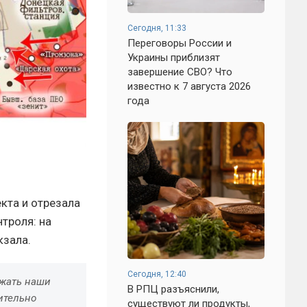
Сегодня, 11:33
Переговоры России и
Украины приблизят
завершение СВО? Что
известно к 7 августа 2026
года
кта и отрезала
троля: на
кзала.
Сегодня, 12:40
ржать наши
В РПЦ разъяснили,
ительно
существуют ли продукты,