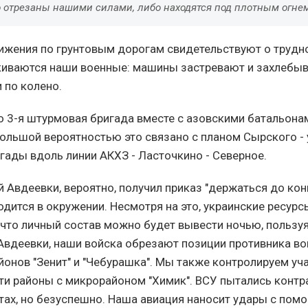
о отрезаны нашими силами, либо находятся под плотным огне
жения по грунтовым дорогам свидетельствуют о трудно
иваются наши военные: машины застревают и захлебыва
 по колено.
о 3-я штурмовая бригада вместе с азовскими батальона
большой вероятностью это связано с планом Сырского -
игады вдоль линии АКХЗ - Ласточкино - Северное.
 Авдеевки, вероятно, получил приказ "держаться до кон
дится в окружении. Несмотря на это, украинские ресурс
 что личный состав можно будет вывести ночью, пользу
вдеевки, наши войска обрезают позиции противника во
йонов "Зенит" и "Чебурашка". Мы также контролируем уча
и районы с микрорайоном "Химик". ВСУ пытались контр
тах, но безуспешно. Наша авиация наносит удары с по