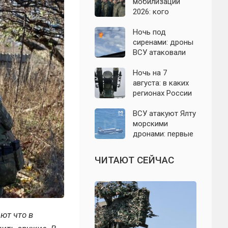
область: что
мобилизации
известно к 7
2026: кого
августа 2026 года
призовут и есть
ли реальные
Ночь под
признаки
сиренами: дроны
ВСУ атаковали
Севастополь,
Евпаторию и
Ночь на 7
район Сакской
августа: в каких
ТЭС
регионах России
объявляли угрозу
атаки БПЛА и
ВСУ атакуют Ялту
какие аэропорты
морскими
вводили
дронами: первые
ограничения
подробности на
сегодня,
ЧИТАЮТ СЕЙЧАС
07.08.2026
ют что в