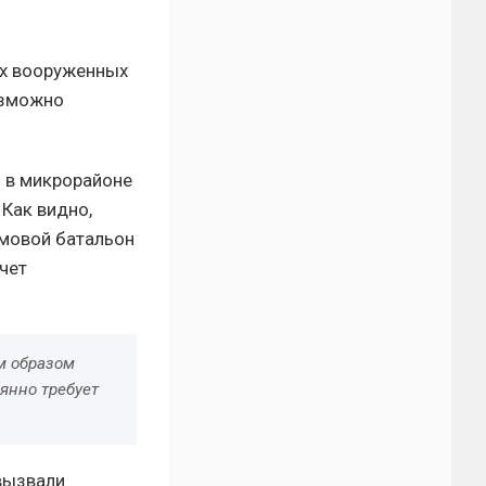
их вооруженных
озможно
и в микрорайоне
 Как видно,
рмовой батальон
чет
м образом
янно требует
вызвали