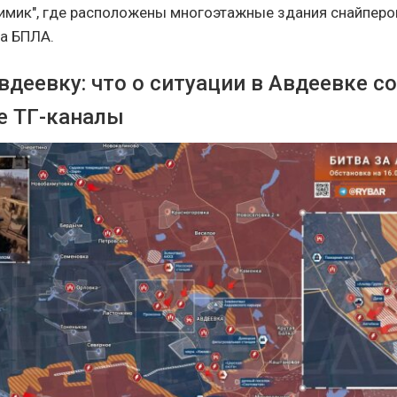
имик", где расположены многоэтажные здания снайперо
ка БПЛА.
Авдеевку: что о ситуации в Авдеевке 
е ТГ-каналы