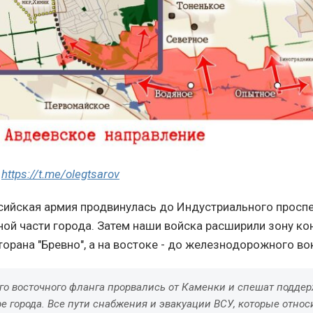
л
https://t.me/olegtsarov
сийская армия продвинулась до Индустриального проспе
ной части города. Затем наши войска расширили зону кон
торана "Бревно", а на востоке - до железнодорожного во
го восточного фланга прорвались от Каменки и спешат подде
е города. Все пути снабжения и эвакуации ВСУ, которые относ