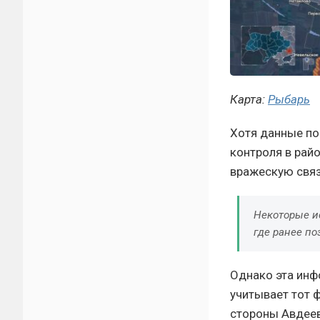
Карта:
Рыбарь
Хотя данные по
контроля в рай
вражескую связ
Некоторые и
где ранее п
Однако эта инф
учитывает тот 
стороны Авдеев