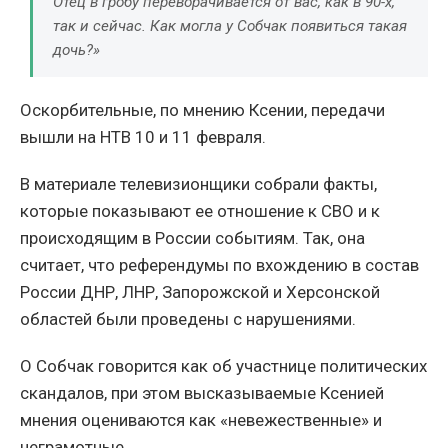
Отец в гробу переворачивается от вас, как в 90-х,
так и сейчас. Как могла у Собчак появиться такая
дочь?»
Оскорбительные, по мнению Ксении, передачи
вышли на НТВ 10 и 11 февраля.
В материале телевизионщики собрали факты,
которые показывают ее отношение к СВО и к
происходящим в России событиям. Так, она
считает, что референдумы по вхождению в состав
России ДНР, ЛНР, Запорожской и Херсонской
областей были проведены с нарушениями.
О Собчак говорится как об участнице политических
скандалов, при этом высказываемые Ксенией
мнения оцениваются как «невежественные» и
неграмотные.