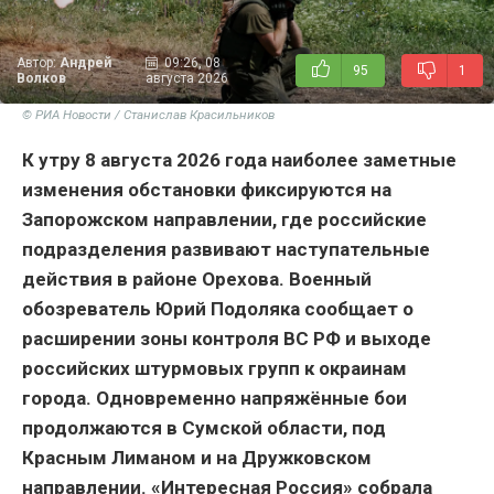
Автор:
Андрей
09:26, 08
95
1
Волков
августа 2026
© РИА Новости / Станислав Красильников
К утру 8 августа 2026 года наиболее заметные
изменения обстановки фиксируются на
Запорожском направлении, где российские
подразделения развивают наступательные
действия в районе Орехова. Военный
обозреватель Юрий Подоляка сообщает о
расширении зоны контроля ВС РФ и выходе
российских штурмовых групп к окраинам
города. Одновременно напряжённые бои
продолжаются в Сумской области, под
Красным Лиманом и на Дружковском
направлении. «Интересная Россия» собрала