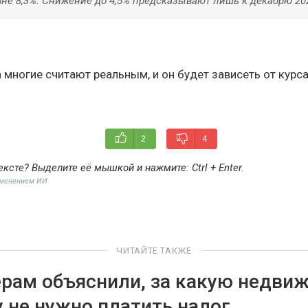
вне 8,3%. Снижение до 4,5% предсказывают лишь к декабрю 20
многие считают реальным, и он будет зависеть от курса
2
4
ексте? Выделите её мышкой и нажмите:
Ctrl + Enter
.
именением ИИ
ЧИТАЙТЕ ТАКЖЕ
рам объяснили, за какую недви
у не нужно платить налог