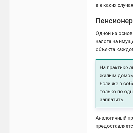
а в каких случа
Пенсионер
Одной из основ
налога на имущ
объекта каждог
На практике э
жилым домом 
Если же в со
только по одн
заплатить.
Аналогичный пр
предоставляетс