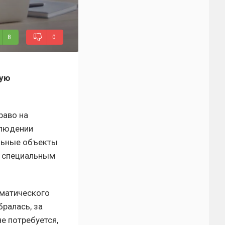
8
0
кую
раво на
блюдении
ельные объекты
я специальным
оматического
ралась, за
е потребуется,