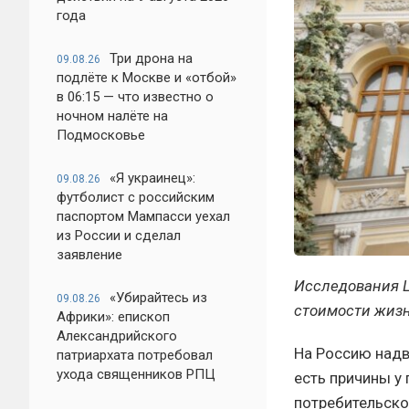
года
Три дрона на
09.08.26
подлёте к Москве и «отбой»
в 06:15 — что известно о
ночном налёте на
Подмосковье
«Я украинец»:
09.08.26
футболист с российским
паспортом Мампасси уехал
из России и сделал
заявление
Исследования Ц
«Убирайтесь из
09.08.26
стоимости жизн
Африки»: епископ
Александрийского
На Россию надви
патриархата потребовал
ухода священников РПЦ
есть причины у
потребительско