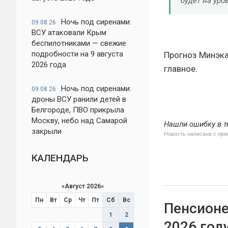
будет на уро
Ночь под сиренами:
09.08.26
ВСУ атаковали Крым
беспилотниками — свежие
подробности на 9 августа
Прогноз Минэка 
2026 года
главное.
Ночь под сиренами:
09.08.26
дроны ВСУ ранили детей в
Белгороде, ПВО прикрыла
Москву, небо над Самарой
Нашли ошибку в т
закрыли
Новость написана с пр
КАЛЕНДАРЬ
«
Август 2026
»
Пн
Вт
Ср
Чт
Пт
Сб
Вс
Пенсионе
1
2
2026 год