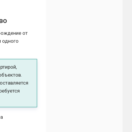
во
бождение от
и одного
ртирой,
объектов.
доставляется
требуется
та