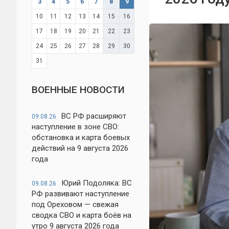
3
4
5
6
7
8
9
10
11
12
13
14
15
16
17
18
19
20
21
22
23
24
25
26
27
28
29
30
31
ВОЕННЫЕ НОВОСТИ
ВС РФ расширяют
09.08.26
наступление в зоне СВО:
обстановка и карта боевых
действий на 9 августа 2026
года
Юрий Подоляка: ВС
09.08.26
РФ развивают наступление
под Ореховом — свежая
сводка СВО и карта боёв на
утро 9 августа 2026 года