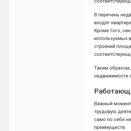
соответствующе
В перечень нед
входят квартира
Кроме того, за
используемых в
строений площа
соответствующе
Таким образом,
недвижимости с
Работающи
Важный момент 
трудовую деяте
само по себе н
преимуществ.