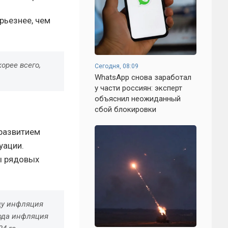
рьезнее, чем
орее всего,
Сегодня, 08:09
WhatsApp снова заработал
у части россиян: эксперт
объяснил неожиданный
сбой блокировки
 развитием
уации.
ы рядовых
оду инфляция
года инфляция