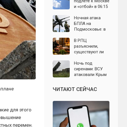
выборы: откуда
область: что
подлёте к Москве
растут слухи о
известно к 7
и «отбой» в 06:15
мобилизации
августа 2026 года
— что известно о
ночном налёте на
Ночная атака
Подмосковье
БПЛА на
Подмосковье: в
Волоколамском
округе сбиты
В РПЦ
воздушные цели
разъяснили,
существуют ли
продукты,
которые
Ночь под
православным
сиренами: ВСУ
нельзя есть даже
атаковали Крым
вне поста
беспилотниками
— свежие
 плане
ЧИТАЮТ СЕЙЧАС
подробности на 9
августа 2026 года
акие для этого
повышение
стных перемен.