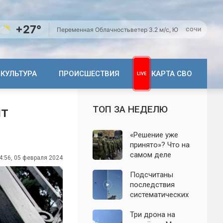
+27°
Переменная Облачность
ветер 3.2 м/с, Ю
СОЧИ
КУЛЬТУРА
ПРОИСШЕСТВИЯ
КАРТА СВО
ТОП ЗА НЕДЕЛЮ
ит
«Решение уже
принято»? Что на
самом деле
4:56, 05 февраля 2024
известно о
мобилизации
Подсчитаны
осенью 2026
последствия
года. Указ № 419,
систематических
взломанный
атак БПЛА на
канал и осенние
Ленинградскую
Три дрона на