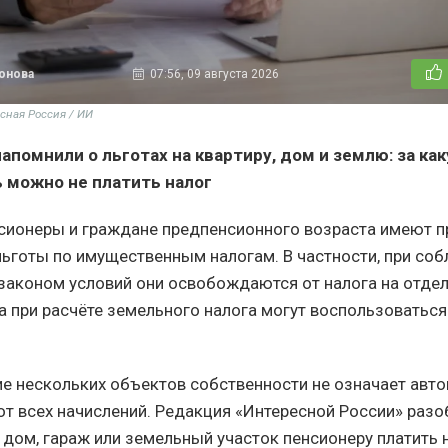
тонова
07:56, 09 августа 2026
сная Россия / ИИ
апомнили о льготах на квартиру, дом и землю: за ка
можно не платить налог
сионеры и граждане предпенсионного возраста имеют п
ьготы по имущественным налогам. В частности, при со
законом условий они освобождаются от налога на отд
а при расчёте земельного налога могут воспользоватьс
ие нескольких объектов собственности не означает авт
т всех начислений. Редакция «Интересной России» разоб
 дом, гараж или земельный участок пенсионеру платить н