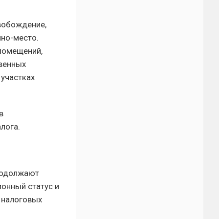
вобождение,
ино-место.
помещений,
твенных
 участках
в
лога.
продолжают
ионный статус и
 налоговых