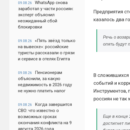
WhatsApp снова
09.08.26
заработал у части россиян:
Предприятия ст
эксперт объяснил
казалось два го
неожиданный сбой
блокировки
Речь о возвр
«Пять звёзд только
09.08.26
опять будут
на вывеске»: российские
туристы рассказали о грязи
и сервисе в отелях Египта
Пенсионерам
09.08.26
В сложившихся у
объяснили, за какую
событий и корр
недвижимость в 2026 году
Инструментов, 
не нужно платить налог
россиян не так
Когда завершится
09.08.26
СВО: что известно о
Еще в конце 
возможных сроках
окончания конфликта на 9
достигнет пи
августа 2026 года