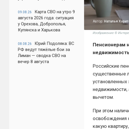
Карта СВО на утро 9
09.08.26
августа 2026 года: ситуация
Автор:
Наталья Хари
у Орехова, Доброполья,
Купянска и Харькова
Изображение © Интере
Юрий Подоляка: ВС
08.08.26
Пенсионерам н
РФ ведут тяжёлые бои за
недвижимость 
Лиман — сводка СВО на
вечер 8 августа
Российские пен
существенные л
установленных 
недвижимости, 
вычетом.
При этом налич
освобождения о
какую квартиру,