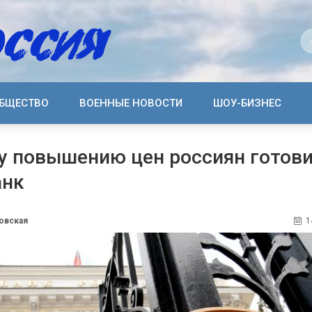
БЩЕСТВО
ВОЕННЫЕ НОВОСТИ
ШОУ-БИЗНЕС
у повышению цен россиян готов
анк
овская
1