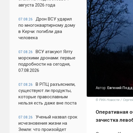
августа 2026 года
Дрон ВСУ ударил
07.08.26
по многоквартирному дому
в Керчи: погибли два
человека
ВСУ атакуют Ялту
07.08.26
морскими дронами: первые
подробности на сегодня,
07.08.2026
В РПЦ разъяснили,
07.08.26
Автор:
Евгений Под
существуют ли продукты,
которые православным
© РИА Новости / Серге
нельзя есть даже вне поста
Оперативная о
Ученый назвал срок
07.08.26
зачистка лево
исчезновения жизни на
Земле: что произойдет