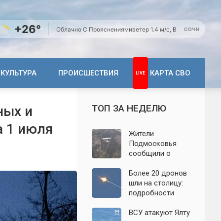
+26°
Облачно С Прояснениями
ветер 1.4 м/с, В
СОЧИ
КУЛЬТУРА
ПРОИСШЕСТВИЯ
КАРТА СВО
ТОП ЗА НЕДЕЛЮ
ных и
а 1 июля
Жители
Подмосковья
сообщили о
новых взрывах:
обнародованы
Более 20 дронов
подробности о
шли на столицу:
налёте
подробности
беспилотников 7
отражённой
августа
атаки на
ВСУ атакуют Ялту