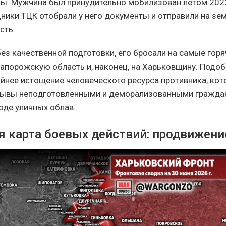
ы. Мужчина был принудительно мобилизован летом 2022
удники ТЦК отобрали у него документы и отправили на з
сть.
без качественной подготовки, его бросали на самые горя
Запорожскую область и, наконец, на Харьковщину. Подоб
йнее истощение человеческого ресурса противника, ко
рывы неподготовленными и деморализованными гражда
оде уличных облав.
я карта боевых действий: продвижени