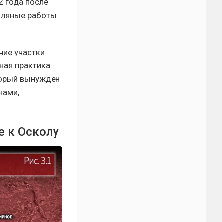
 года после
емляные работы
чие участки
ная практика
торый вынужден
нами,
е к Осколу