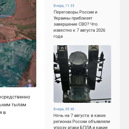
Вчера, 11:33
Переговоры России и
Украины приблизят
завершение СВО? Что
известно к 7 августа 2026
года
осредственно
льним тылам
Вчера, 05:40
я в
Ночь на 7 августа: в каких
регионах России объявляли
угрозу атаки БПЛА и какие