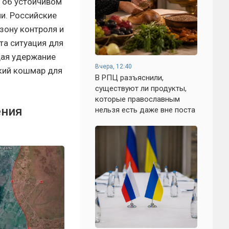
т об устойчивом
и. Российские
зону контроля и
та ситуация для
щая удержание
Вчера, 12:40
ский кошмар для
В РПЦ разъяснили,
существуют ли продукты,
которые православным
ения
нельзя есть даже вне поста