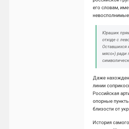
его словам, им
невосполнимые 
Юрашик прям
отходе с лев
Оставшихся н
мясо») ради 
символически
Даже нахождени
линии соприкос
Российская арт
опорные пункты
близости от укр
История самого