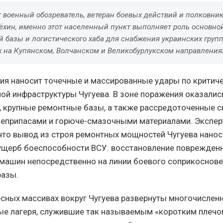
 военный обозреватель, ветеран боевых действий и полковник
ёхин, именно этот населенный пункт выполняет роль основно
 базы и логистического хаба для снабжения украинских групп
 на Купянском, Волчанском и Великобурлукском направления
ия наносит точечные и массированные удары по крити
ой инфраструктуры Чугуева. В зоне поражения оказали
, крупные ремонтные базы, а также рассредоточенные 
еприпасами и горюче-смазочными материалами. Экспе
что вывод из строя ремонтных мощностей Чугуева нанос
ущерб боеспособности ВСУ: восстановление поврежден
емашин непосредственно на линии боевого соприкоснове
разы.
лесных массивах вокруг Чугуева развернуты многочисле
ые лагеря, служившие так называемым «коротким плечо