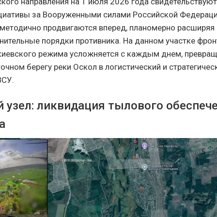
ского направления на 1 июля 2026 года свидетельствую
циативы за Вооруженными силами Российской Федераци
методично продвигаются вперед, планомерно расширяя 
нительные порядки противника. На данном участке фрон
иевского режима усложняется с каждым днем, превра
точном берегу реки Оскол в логистический и стратегиче
ВСУ.
й узел: ликвидация тылового обеспеч
а