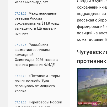
Сводки с Купян
через миллиард лет
сохранении ини
подразделения 
Международные
07.08.26
резервы России
рассекая оборо
сократились на $11,8 млрд
формирований к
за неделю: в ЦБ назвали
позиций на вос
причину
командования 
Российских
07.08.26
шахматистов лишили
Чугуевски
командной
Олимпиады-2026: названа
противник
причина решения ФИДЕ
«Потолок и шторы
07.08.26
пошли волной»: Тула
проснулась от мощного
хлопка
Переговоры России
07.08.26