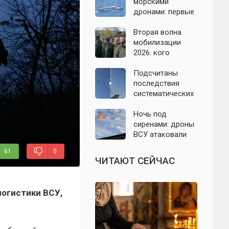
Подмосковье 7
морскими
августа 2026 года
дронами: первые
подробности на
сегодня,
Вторая волна
07.08.2026
мобилизации
2026: кого
призовут и есть
ли реальные
Подсчитаны
признаки
последствия
систематических
атак БПЛА на
Ленинградскую
Ночь под
область: что
сиренами: дроны
известно к 7
ВСУ атаковали
августа 2026 года
Севастополь,
61
0
Евпаторию и
ЧИТАЮТ СЕЙЧАС
район Сакской
ТЭС
логистики ВСУ,