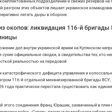
комплектованных подразделений и свежих резервов на п
й разгром этих объектов лишает украинское командова
еративно латать дыры в обороне.
из окопов: ликвидация 116-й бригады 
иницы
ожении дел внутри украинской армии на Купянском напр
е сухие официальные сводки, а свидетельства тех, кто 
есткой реальностью на передовой.
 катастрофического дефицита управления и колоссальн
згром 116-й отдельной механизированной бригады ВСУ, 
26 года практически перестала существовать как едина
 этого соединения Франц Юрашик, захваченный в плен
ппировки войск «Север», раскрыл подробности гибели св