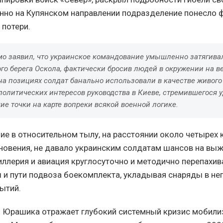
енно на Купянском направлении подразделение понесло 
потери.
о заявил, что украинское командование умышленно затягивал
ого берега Оскола, фактически бросив людей в окружении на в
а позициях солдат банально использовали в качестве живого
политических интересов руководства в Киеве, стремившегося 
е точки на карте вопреки всякой военной логике.
е в относительном тылу, на расстоянии около четырех 
новения, не давало украинским солдатам шансов на выж
иллерия и авиация круглосуточно и методично перепахи
 и пути подвоза боекомплекта, укладывая снаряды в н
ытий.
 Юрашика отражает глубокий системный кризис мобил