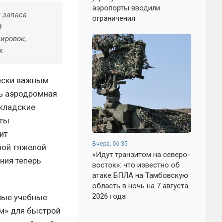
аэропорты вводили
 запаса
ограничения
й
ировок,
х.
чески важным
сь аэродромная
складские
рты
ит
Вчера, 06:35
ной тяжелой
«Идут транзитом на северо-
ния теперь
восток»: что известно об
атаке БПЛА на Тамбовскую
область в ночь на 7 августа
2026 года
нные учебные
м» для быстрой