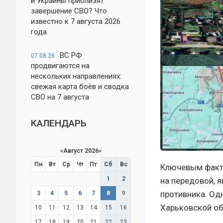
и Украины приблизят
завершение СВО? Что
известно к 7 августа 2026
года
ВС РФ
07.08.26
продвигаются на
нескольких направлениях:
свежая карта боёв и сводка
СВО на 7 августа
КАЛЕНДАРЬ
«
Август 2026
»
Пн
Вт
Ср
Чт
Пт
Сб
Вс
Ключевым факт
1
2
на передовой, 
противника. Од
3
4
5
6
7
8
9
Харьковской об
10
11
12
13
14
15
16
17
18
19
20
21
22
23