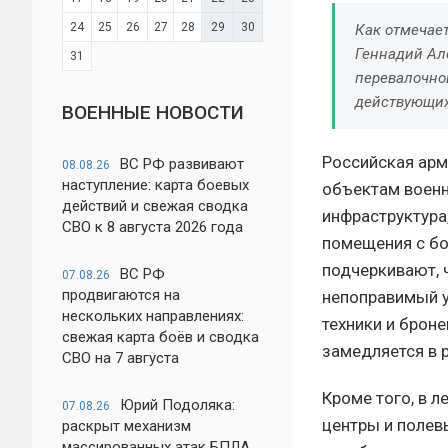
24
25
26
27
28
29
30
Как отмечает
Геннадий Ал
31
перевалочной
действующих
ВОЕННЫЕ НОВОСТИ
Российская арм
ВС РФ развивают
08.08.26
наступление: карта боевых
объектам военн
действий и свежая сводка
инфраструктура
СВО к 8 августа 2026 года
помещения с бо
подчеркивают, 
ВС РФ
07.08.26
продвигаются на
непоправимый 
нескольких направлениях:
техники и брон
свежая карта боёв и сводка
замедляется в 
СВО на 7 августа
Кроме того, в 
Юрий Подоляка:
07.08.26
центры и полев
раскрыт механизм
массированных атак БПЛА