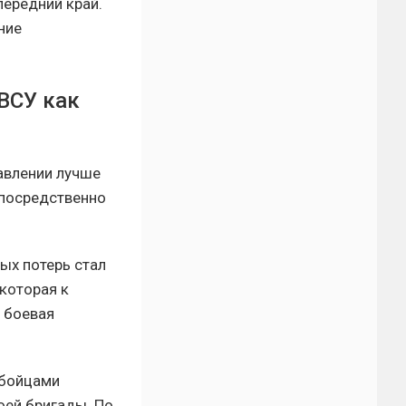
ередний край.
ние
ВСУ как
авлении лучше
непосредственно
ых потерь стал
которая к
я боевая
 бойцами
оей бригады. По