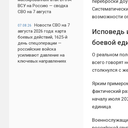
переброски доу
ВСУ на Россию — сводка
Систематически
СВО на 7 августа
возможности оп
Новости СВО на 7
07.08.26
Исповедь 
августа 2026 года: карта
боевых действий, 1625-й
боевой ед
день спецоперации —
российские войска
О реальном пол
усиливают давление на
ключевых направлениях
всего говорят н
столкнулся с ж
Ярким примером
фактический ра
началу июля 20
единица.
Военнослужащий
российской гру