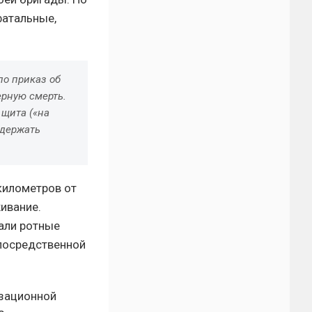
фатальные,
о приказ об
ерную смерть.
 щита («на
удержать
километров от
ивание.
вали ротные
епосредственной
изационной