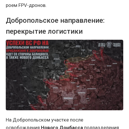
роем FPV-дронов.
Добропольское направление:
перекрытие логистики
На Добропольском участке после
освобождения
Нового Донбасса
подразделения