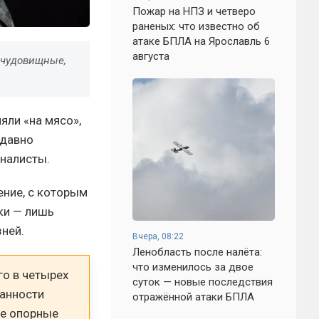
Пожар на НПЗ и четверо
раненых: что известно об
атаке БПЛА на Ярославль 6
августа
 чудовищные,
яли «на мясо»,
 давно
рналисты.
ение, с которым
ики — лишь
ней.
Вчера, 08:22
Ленобласть после налёта:
что изменилось за двое
го в четырех
суток — новые последствия
ранности
отражённой атаки БПЛА
ые опорные