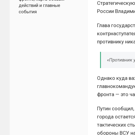
Стратегическую
действий и главные
России Владими
события
Глава государст
контрнаступате
противнику ник
«Противник у
Однако куда ва
главнокомандую
фронта — это ча
Путин сообщил,
города остаетс
тактических ст
обороны ВСУ на