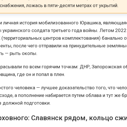
 снабжения, ложась в пяти-десяти метрах от укрытий.
и личная история мобилизованного Юрашика, являющая
 украинского солдата третьего года войны. Летом 2022
 (территориальных центров комплектования) банально о
нты, после чего отправили на принудительные земляны
ь — рыть окопы.
брасывали по всем горячим точкам: ДНР, Запорожская об
вщина, где он и попал в плен.
остого человека — лучшее доказательство того, что чел
сходе, а пополнение набирается путем облава и тут же б
з должной подготовки.
рховного: Славянск рядом, кольцо сж