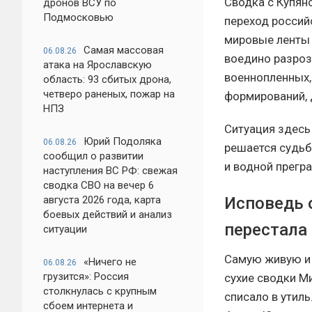
Сводка с Купян
дронов ВСУ по
Подмосковью
переход россий
мировые ленты 
Самая массовая
06.08.26
воедино разроз
атака на Ярославскую
военнопленных,
область: 93 сбитых дрона,
четверо раненых, пожар на
формирований, 
НПЗ
Ситуация здесь
Юрий Подоляка
06.08.26
решается судьб
сообщил о развитии
и водной прегр
наступления ВС РФ: свежая
сводка СВО на вечер 6
Исповедь 
августа 2026 года, карта
боевых действий и анализ
перестала
ситуации
Самую живую и 
«Ничего не
06.08.26
грузится»: Россия
сухие сводки М
столкнулась с крупным
списало в утил
сбоем интернета и