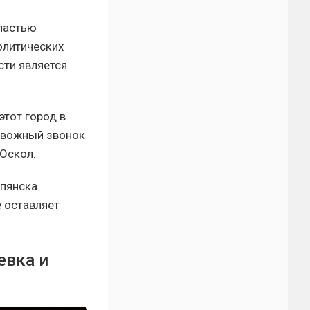
бластью
олитических
сти является
этот город в
ревожный звонок
 Оскол.
упянска
е оставляет
евка и