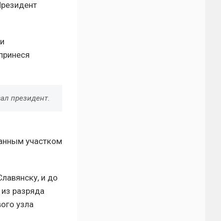
Президент
ки
 принеся
вал президент.
ванным участком
лавянску, и до
 из разряда
вого узла