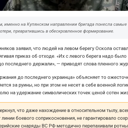
ам, именно на Купянском направлении бригада понесла самые
отери, превратившись в обескровленное формирование.
няков заявил, что людей на левом берегу Оскола оставл
гивая приказ об отходе. «Их с левого берега надо было
до последнего держали», — приводят слова пленного жу
ержания до последнего украинца» объясняет то ожесточ
ется за руины, но при этом не несет в себе военной лог
олю на удержание символических точек ценой сотен жиз
ркнул, что даже нахождение в относительном тылу, все
 линии боевого соприкосновения, не гарантировало сох
лерийские снаряды ВС РФ методично перепахивали ротн