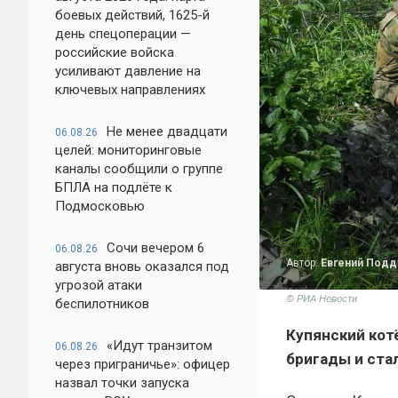
боевых действий, 1625-й
день спецоперации —
российские войска
усиливают давление на
ключевых направлениях
Не менее двадцати
06.08.26
целей: мониторинговые
каналы сообщили о группе
БПЛА на подлёте к
Подмосковью
Сочи вечером 6
06.08.26
Автор:
Евгений Под
августа вновь оказался под
угрозой атаки
© РИА Новости
беспилотников
Купянский кот
«Идут транзитом
06.08.26
бригады и ста
через приграничье»: офицер
назвал точки запуска