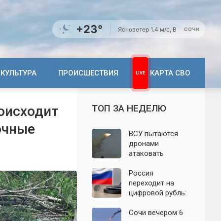
+23°
Ясно
ветер 1.4 м/с, В
СОЧИ
КУЛЬТУРА
ПРОИСШЕСТВИЯ
КАРТА СВО
ТОП ЗА НЕДЕЛЮ
роисходит
очные
ВСУ пытаются
дронами
атаковать
территорию
Крыма: свежие
Россия
подробности
переходит на
налёта на
цифровой рубль:
сегодня,
почему новую
06.08.2026
систему сравнили
Сочи вечером 6