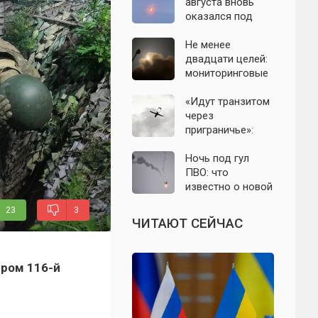
с моделью СССР
августа вновь
оказался под
угрозой атаки
беспилотников
Не менее
двадцати целей:
мониторинговые
каналы
сообщили о
«Идут транзитом
группе БПЛА на
через
подлёте к
приграничье»:
Подмосковью
офицер назвал
точки запуска
Ночь под гул
дронов ВСУ по
ПВО: что
Подмосковью
известно о новой
атаке БПЛА на
23
3
Подмосковье и
ЧИТАЮТ СЕЙЧАС
Москву 6 августа
гром 116-й