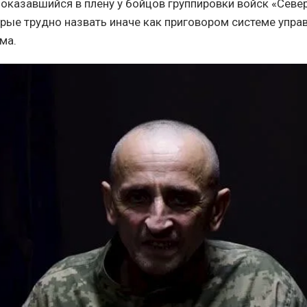
оказавшийся в плену у бойцов группировки войск «Север
орые трудно назвать иначе как приговором системе упра
ма.