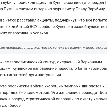
 глубину происходящему на Купянском выступе придал 
р Путин в свежем интервью журналисту Павлу Зарубину.
ва четко расставил акценты, подчеркнув, что все попыт
льных действий ВСУ в районе Купянска захлебнулись, не
аких оперативных успехов.
же предпринял ряд контратак, успеха не имел», — констатиро
жнее геополитический контур, очерченный Верховным
щим. Купянское направление перестало быть изолиро
сть гигантской дуги наступления.
 что российские войска «хорошим темпом» двигаются к С
я порядка 8–9 километров. Это заявление переводит бои
ычек в разряд стратегической операции по охвату ключе
 Донбассе.