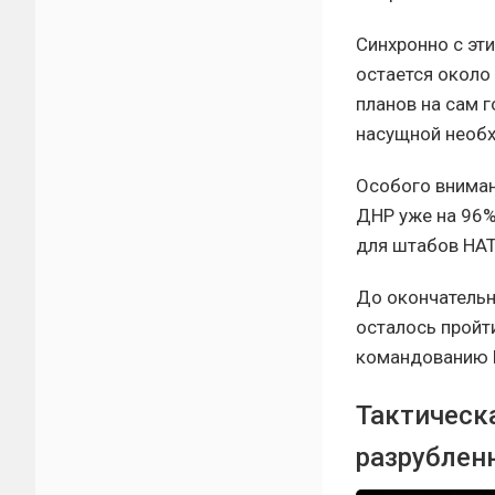
Синхронно с эт
остается около
планов на сам 
насущной необ
Особого вниман
ДНР уже на 96%
для штабов НАТ
До окончательн
осталось пройти
командованию В
Тактическ
разрублен