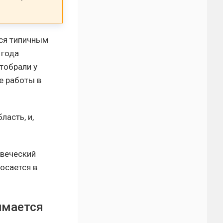
ся типичным
 года
тобрали у
е работы в
ласть, и,
овеческий
росается в
имается