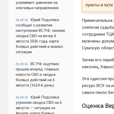
усиливают давление на
пункты и пути
ключевых направлениях
Юрий Подоляка
Примечательна 
06.08.26
сообщил о развитии
слепком судьбы
наступления ВС РФ: свежая
сотрудники ТЦК
сводка СВО на вечер 6
мужчины докуме
августа 2026 года, карта
боевых действий и анализ
Сумскую област
ситуации
Затем его пере
ВС РФ ощутимо
06.08.26
наконец, Харько
прошли вперёд: главные
новости СВО и сводка
Эта одиссея пр
боевых действий на 6
ресурс ВСУ на и
августа (1624-й день)
самое пекло бе
Юрий Подоляка:
06.08.26
утренняя сводка СВО на 6
Оценка Ве
августа — ситуация на
фронте, карта боевых