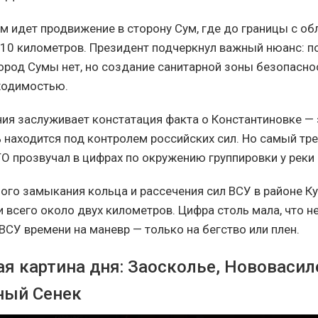
им идет продвижение в сторону Сум, где до границы с о
 10 километров. Президент подчеркнул важный нюанс: п
город Сумы нет, но создание санитарной зоны безопасно
ходимостью.
ия заслуживает констатация факта о Константиновке — 
 находится под контролем российских сил. Но самый т
О прозвучал в цифрах по окружению группировки у реки
ого замыкания кольца и рассечения сил ВСУ в районе К
 всего около двух километров. Цифра столь мала, что н
СУ времени на маневр — только на бегство или плен.
ая картина дня: Заосколье, Нововасил
ный Сенек