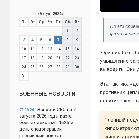
«
Август 2026
»
Пн
Вт
Ср
Чт
Пт
Сб
Вс
По его слов
1
2
фатальные п
3
4
5
6
7
8
9
10
11
12
13
14
15
16
Юрашик без оби
17
18
19
20
21
22
23
умышленно затя
24
25
26
27
28
29
30
выводить. Они 
31
Эта тактика «д
противник цепля
ВОЕННЫЕ НОВОСТИ
политическую в
Новости СВО на 7
07.08.26
августа 2026 года: карта
Пленный подче
боевых действий, 1625-й
километрах от
день спецоперации —
российские войска
жизни: артил