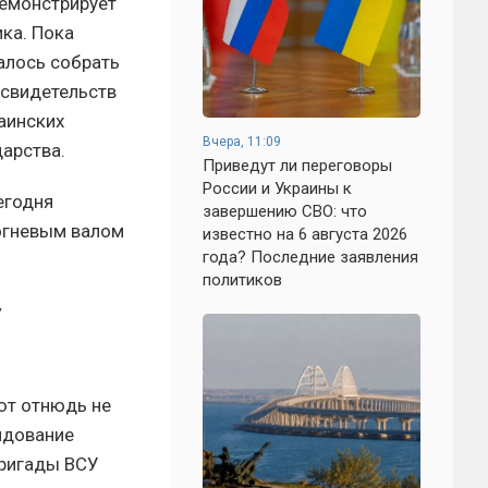
демонстрирует
ика. Пока
алось собрать
 свидетельств
аинских
Вчера, 11:09
дарства.
Приведут ли переговоры
России и Украины к
егодня
завершению СВО: что
огневым валом
известно на 6 августа 2026
года? Последние заявления
политиков
У
ют отнюдь не
андование
бригады ВСУ