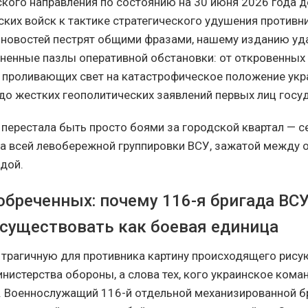
ского направления по состоянию на 30 июня 2026 года 
ских войск к тактике стратегического удушения противн
новостей пестрят общими фразами, нашему изданию уд
ненные пазлы оперативной обстановки: от откровенных
 проливающих свет на катастрофическое положение укр
до жестких геополитических заявлений первых лиц госу
 перестала быть просто боями за городской квартал — с
а всей левобережной группировки ВСУ, зажатой между 
адой.
обреченных: почему 116-я бригада ВС
 существовать как боевая единица
трагичную для противника картину происходящего рису
инистерства обороны, а слова тех, кого украинское ком
ь. Военнослужащий 116-й отдельной механизированной 