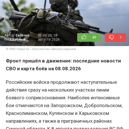
Автор:
Евгений
00:00, 08
49
1
Поддубный
августа 2026
© РИА Новости / Константин Михальчевский
Фронт пришёл в движение: последние новости
СВО и карта боёв на 08.08.2026
Российские войска продолжают наступательные
действия сразу на нескольких участках линии
боевого соприкосновения. Наиболее интенсивные
бои отмечаются на Запорожском, Добропольском,
Краснолиманском, Купянском и Харьковском
направлениях, а также в приграничных районах
Сумской области. К 8 августа подразделения ВС РФ