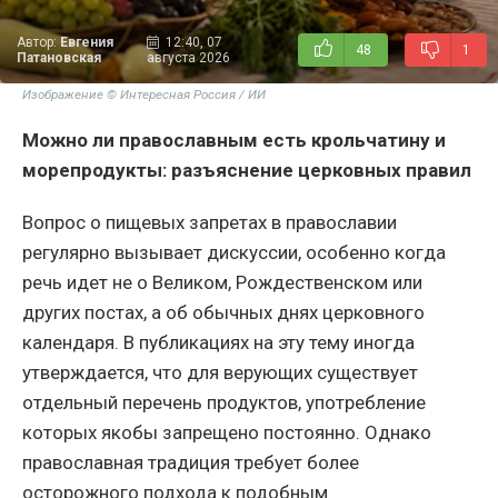
Автор:
Евгения
12:40, 07
48
1
Патановская
августа 2026
Изображение © Интересная Россия / ИИ
Можно ли православным есть крольчатину и
морепродукты: разъяснение церковных правил
Вопрос о пищевых запретах в православии
регулярно вызывает дискуссии, особенно когда
речь идет не о Великом, Рождественском или
других постах, а об обычных днях церковного
календаря. В публикациях на эту тему иногда
утверждается, что для верующих существует
отдельный перечень продуктов, употребление
которых якобы запрещено постоянно. Однако
православная традиция требует более
осторожного подхода к подобным