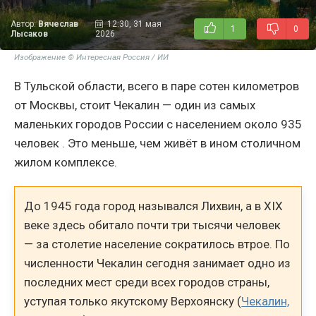
Автор:
Вячеслав
12:30, 31 мая
1
0
Лысаков
2026
Изображение © Интересная Россия / ИИ
В Тульской области, всего в паре сотен километров
от Москвы, стоит Чекалин — один из самых
маленьких городов России с населением около 935
человек . Это меньше, чем живёт в ином столичном
жилом комплексе.
До 1945 года город назывался Лихвин, а в XIX
веке здесь обитало почти три тысячи человек
— за столетие население сократилось втрое. По
численности Чекалин сегодня занимает одно из
последних мест среди всех городов страны,
уступая только якутскому Верхоянску (
Чекалин,