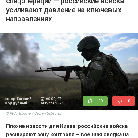
спецоперации — российские войска
усиливают давление на ключевых
направлениях
Автор:
Евгений
00:00, 07
99
0
Поддубный
августа 2026
© РИА Новости / Сергей Бобылев
Плохие новости для Киева: российские войска
расширяют зону контроля — военная сводка на