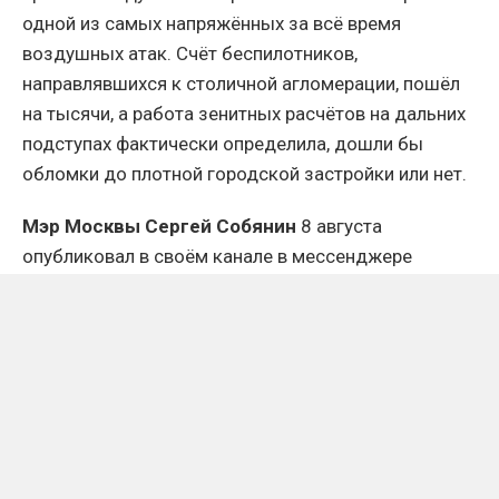
одной из самых напряжённых за всё время
воздушных атак. Счёт беспилотников,
направлявшихся к столичной агломерации, пошёл
на тысячи, а работа зенитных расчётов на дальних
подступах фактически определила, дошли бы
обломки до плотной городской застройки или нет.
Мэр Москвы Сергей Собянин
8 августа
опубликовал в своём канале в мессенджере
«Макс» сводные данные за прошедшие семь
суток.
В период с 08:30 1 августа по 08:30 8 августа в
сторону Московского региона летели 1984
БПЛА, большая часть из них была
нейтрализована силами ПВО на дальних